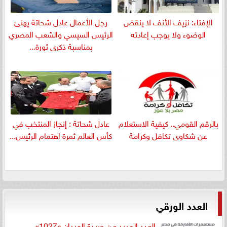
الإفتاء: نزيف الأنف لا ينقض
رجل الأعمال عادل شحاتة يهنئ
الوضوء ولا يوجب إعادته
الرئيس السيسي والشعب المصري
بمناسبة ذكرى ثورة...
بالرقم القومي.. كيفية الاستعلام
عادل شحاتة : إنجاز المنتخب في
عن شكاوى تكافل وكرامة
كأس العالم ثمرة اهتمام الرئيس...
العدد الورقي
العدد الجديد من جريدة الميدان «1027»