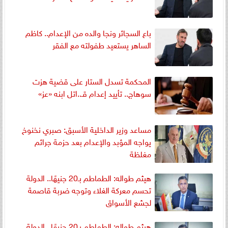
باع السجائر ونجا والده من الإعدام.. كاظم
الساهر يستعيد طفولته مع الفقر
المحكمة تسدل الستار على قضية هزت
سوهاج.. تأييد إعدام قـ..اتل ابنه «عز»
مساعد وزير الداخلية الأسبق: صبري نخنوخ
يواجه المؤبد والإعدام بعد حزمة جرائم
مغلظة
هيثم طواله: الطماطم بـ20 جنيهًا.. الدولة
تحسم معركة الغلاء وتوجه ضربة قاصمة
لجشع الأسواق
هيثم طواله: الطماطم بـ20 جنيهًا.. الدولة