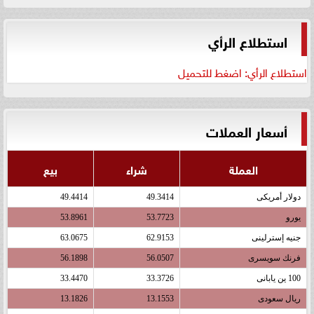
استطلاع الرأي
استطلاع الرأي: اضغط للتحميل
أسعار العملات
العملة
شراء
بيع
دولار أمريكى
49.3414
49.4414
يورو
53.7723
53.8961
جنيه إسترلينى
62.9153
63.0675
فرنك سويسرى
56.0507
56.1898
100 ين يابانى
33.3726
33.4470
ريال سعودى
13.1553
13.1826