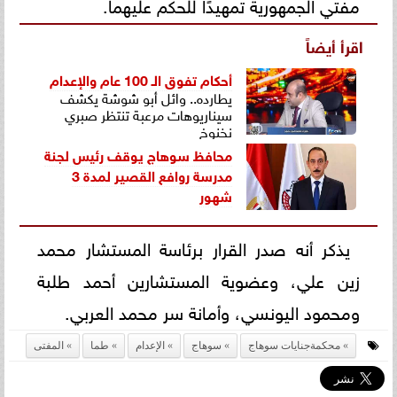
مفتي الجمهورية تمهيدًا للحكم عليهما.
اقرأ أيضاً
أحكام تفوق الـ 100 عام و
الإعدام
يطارده.. وائل أبو شوشة يكشف
سيناريوهات مرعبة تنتظر صبري
نخنوخ
محافظ سوهاج يوقف رئيس لجنة
مدرسة روافع القصير لمدة 3
شهور
يذكر أنه صدر القرار برئاسة المستشار محمد
زين علي، وعضوية المستشارين أحمد طلبة
ومحمود اليونسي، وأمانة سر محمد العربي.
محكمةجنايات سوهاج
سوهاج
الإعدام
طما
المفتى