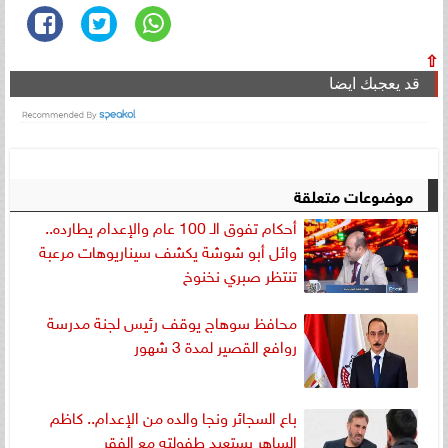
⇧
قد يعجبك ايضا
موضوعات متعلقة
أحكام تفوق الـ 100 عام والإعدام يطارده..
وائل أبو شوشة يكشف سيناريوهات مرعبة
تنتظر صبري نخنوخ
محافظ سوهاج يوقف رئيس لجنة مدرسة
روافع القصير لمدة 3 شهور
باع السجائر ونجا والده من الإعدام.. كاظم
الساهر يستعيد طفولته مع الفقر