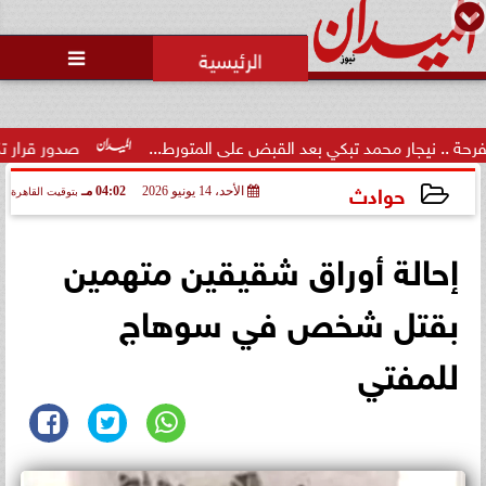
محمد يوسف
رئيس التحرير

ر محمد تبكي بعد القبض على المتورط...
صدور قرار تكليف الدكتور 
حوادث
الأحد، 14 يونيو 2026
04:02 مـ
بتوقيت القاهرة
2026-06-14 16:02:49
إحالة أوراق شقيقين متهمين
بقتل شخص في سوهاج
للمفتي