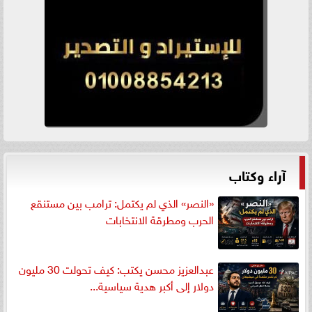
آراء وكتاب
«النصر» الذي لم يكتمل: ترامب بين مستنقع
الحرب ومطرقة الانتخابات
عبدالعزيز محسن يكتب: كيف تحولت 30 مليون
دولار إلى أكبر هدية سياسية...