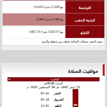
الاونصة
بيع 112,849 شراء 114,626
الجنيه الذهب
بيع 25,400 شراء 25,800
الكيلو
بيع 3,628,571 شراء 3,685,714
سعر الذهب بمحلات الصاغة تختلف بين منطقة وأخرى
مواقيت الصلاة
السبت
05:20 مـ
23
صفر
1448 هـ
08
أغسطس
2026 م
الفجر
03:42
الشروق
05:18
الظهر
12:01