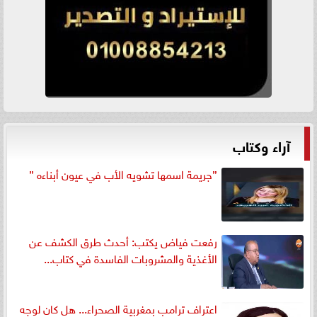
آراء وكتاب
”جريمة اسمها تشويه الأب في عيون أبناءه ”
رفعت فياض يكتب: أحدث طرق الكشف عن
الأغذية والمشروبات الفاسدة في كتاب...
اعتراف ترامب بمغربية الصحراء... هل كان لوجه