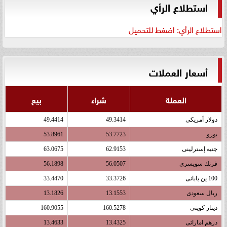
استطلاع الرأي
استطلاع الرأي: اضغط للتحميل
أسعار العملات
العملة
شراء
بيع
دولار أمريكى
49.3414
49.4414
يورو
53.7723
53.8961
جنيه إسترلينى
62.9153
63.0675
فرنك سويسرى
56.0507
56.1898
100 ين يابانى
33.3726
33.4470
ريال سعودى
13.1553
13.1826
دينار كويتى
160.5278
160.9055
درهم اماراتى
13.4325
13.4633