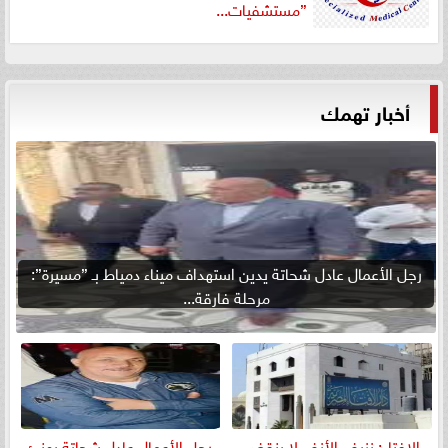
”مستشفيات...
أخبار تهمك
رجل الأعمال عادل شحاتة يدين استهداف ميناء دمياط بـ ”مسيرة”:
مرحلة فارقة...
الإفتاء: نزيف الأنف لا ينقض
رجل الأعمال عادل شحاتة يهنئ