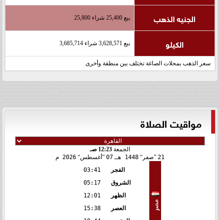
الجنيه الذهب
بيع 25,400 شراء 25,800
الكيلو
بيع 3,628,571 شراء 3,685,714
سعر الذهب بمحلات الصاغة تختلف بين منطقة وأخرى
مواقيت الصلاة
الجمعة
12:23 صـ
21
صفر
1448 هـ
07
أغسطس
2026 م
الفجر
03:41
الشروق
05:17
الظهر
12:01
مصر
العصر
15:38