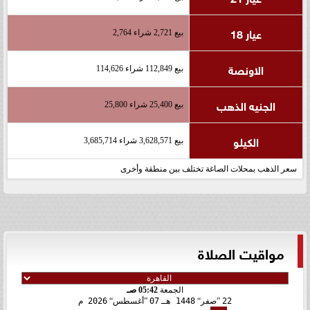
عيار 18
بيع 2,721 شراء 2,764
الاونصة
بيع 112,849 شراء 114,626
الجنيه الذهب
بيع 25,400 شراء 25,800
الكيلو
بيع 3,628,571 شراء 3,685,714
سعر الذهب بمحلات الصاغة تختلف بين منطقة وأخرى
مواقيت الصلاة
الجمعة
05:42 صـ
22
صفر
1448 هـ
07
أغسطس
2026 م