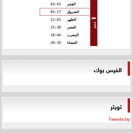
الفجر
03:41
الشروق
05:17
الظهر
12:01
مصر
العصر
15:38
المغرب
18:44
العشاء
20:10
الفيس بوك
تويتر
Tweets by