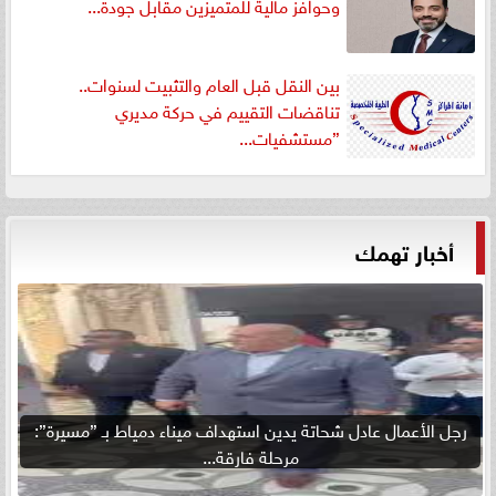
وحوافز مالية للمتميزين مقابل جودة...
بين النقل قبل العام والتثبيت لسنوات..
تناقضات التقييم في حركة مديري
”مستشفيات...
أخبار تهمك
رجل الأعمال عادل شحاتة يدين استهداف ميناء دمياط بـ ”مسيرة”:
مرحلة فارقة...