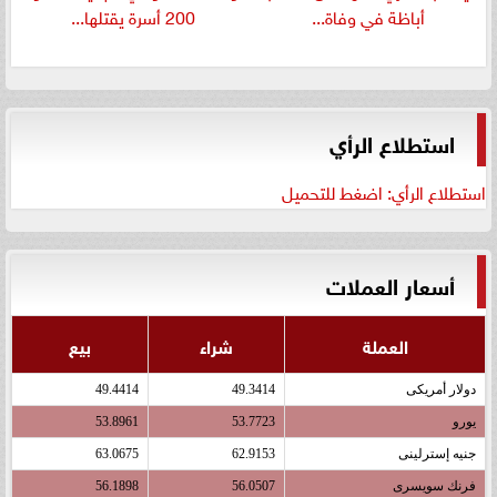
أباظة في وفاة...
200 أسرة يقتلها...
استطلاع الرأي
استطلاع الرأي: اضغط للتحميل
أسعار العملات
العملة
شراء
بيع
دولار أمريكى
49.3414
49.4414
يورو
53.7723
53.8961
جنيه إسترلينى
62.9153
63.0675
فرنك سويسرى
56.0507
56.1898