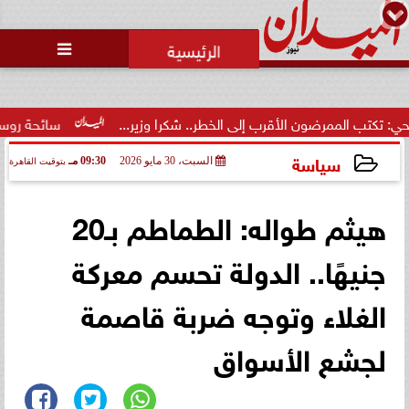
محمد يوسف
رئيس التحرير

محاولات لإخفاء المقاعد عن أعضاء
الجمعية العمومية خلال الإفطار
الجماعي ...
ب إلى الخطر.. شكرا وزير...
سائحة روسية لـ”مراسي”: الغردقة تجم
سياسة
السبت، 30 مايو 2026
09:30 مـ
بتوقيت القاهرة
2026-05-30 21:30:15
هيثم طواله: الطماطم بـ20
جنيهًا.. الدولة تحسم معركة
الغلاء وتوجه ضربة قاصمة
لجشع الأسواق