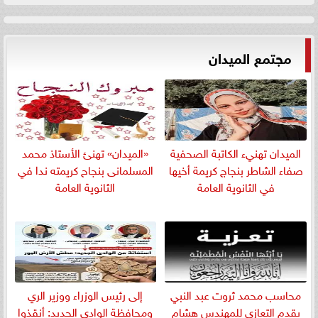
مجتمع الميدان
الميدان تهنيء الكاتبة الصحفية
«الميدان» تهنئ الأستاذ محمد
صفاء الشاطر بنجاج كريمة أخيها
المسلمانى بنجاح كريمته ندا في
في الثانوية العامة
الثانوية العامة
​محاسب محمد ثروت عبد النبي
إلى رئيس الوزراء ووزير الري
يقدم التعازي للمهندس هشام
ومحافظة الوادي الجديد: أنقذوا