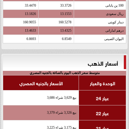
100 ين يابانى
33.3726
33.4470
ريال سعودى
13.1553
13.1826
دينار كويتى
160.5278
160.9055
درهم اماراتى
13.4325
13.4633
اليوان الصينى
6.8549
6.8693
أسعار الذهب
متوسط سعر الذهب اليوم بالصاغة بالجنيه المصري
الوحدة والعيار
الأسعار بالجنيه المصري
عيار 24
بيع 3,629 شراء 3,686
عيار 22
بيع 3,326 شراء 3,379
عيار 21
بيع 3,175 شراء 3,225