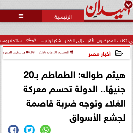
محمد يوسف
رئيس التحرير

حالة غليان في نادي الشيخ زايد:
اتهامات للجنة المؤقتة بـ ”التواطؤ”
وضيا...
إلى الخطر.. شكرا وزير...
سائحة روسية لـ”مراسي”: الغردقة تجمع 
أخبار مصر
السبت، 30 مايو 2026
04:09 مـ
بتوقيت القاهرة
2026-05-30 16:09:09
هيثم طواله: الطماطم بـ20
جنيهًا.. الدولة تحسم معركة
الغلاء وتوجه ضربة قاصمة
لجشع الأسواق