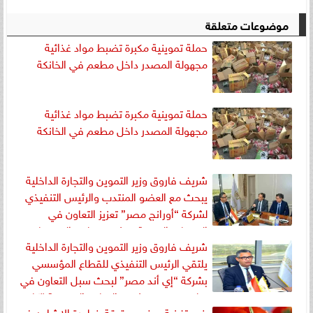
موضوعات متعلقة
حملة تموينية مكبرة تضبط مواد غذائية
مجهولة المصدر داخل مطعم في الخانكة
حملة تموينية مكبرة تضبط مواد غذائية
مجهولة المصدر داخل مطعم في الخانكة
شريف فاروق وزير التموين والتجارة الداخلية
يبحث مع العضو المنتدب والرئيس التنفيذي
لشركة “أورانج مصر” تعزيز التعاون في
الخدمات الرقمية بمشروع تطوير المجمعات
شريف فاروق وزير التموين والتجارة الداخلية
الاستهلاكية والمنافذ التموينية “كاري أون”
يلتقي الرئيس التنفيذي للقطاع المؤسسي
بشركة “إي أند مصر” لبحث سبل التعاون في
تطوير وتزويد مشروع المنافذ التموينية “كاري
خبير تغذية يوضح حقيقة خطورة الإيثيلين في
أون” بأحدث الأنظمة الإلكترونية