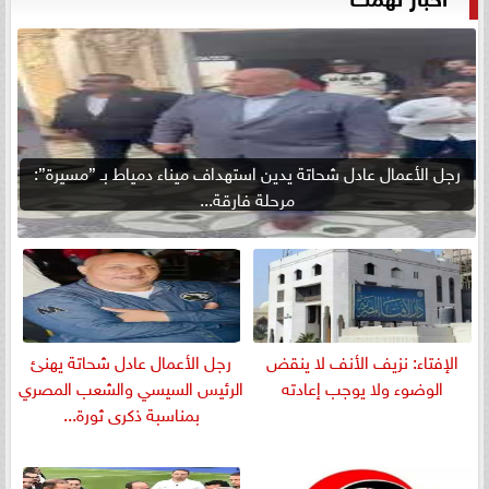
رجل الأعمال عادل شحاتة يدين استهداف ميناء دمياط بـ ”مسيرة”:
مرحلة فارقة...
الإفتاء: نزيف الأنف لا ينقض
رجل الأعمال عادل شحاتة يهنئ
الوضوء ولا يوجب إعادته
الرئيس السيسي والشعب المصري
بمناسبة ذكرى ثورة...