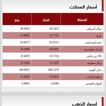
أسعار العملات
العملة
شراء
بيع
دولار أمريكى
49.3414
49.4414
يورو
53.7723
53.8961
جنيه إسترلينى
62.9153
63.0675
فرنك سويسرى
56.0507
56.1898
100 ين يابانى
33.3726
33.4470
ريال سعودى
13.1553
13.1826
دينار كويتى
160.5278
160.9055
درهم اماراتى
13.4325
13.4633
اليوان الصينى
6.8549
6.8693
أسعار الذهب