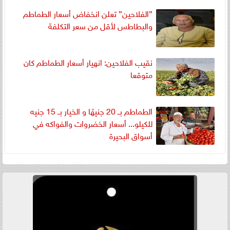
”الفلاحين” تعلن انخفاض أسعار الطماطم
والبطاطس لأقل من سعر التكلفة
نقيب الفلاحين: انهيار أسعار الطماطم كان
متوقعا
الطماطم بــ 20 جنيهًا و الخيار بــ 15 جنيه
للكيلو... أسعار الخضروات والفواكه في
أسواق البحيرة