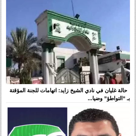
حالة غليان في نادي الشيخ زايد: اتهامات للجنة المؤقتة
بـ ”التواطؤ” وضيا...