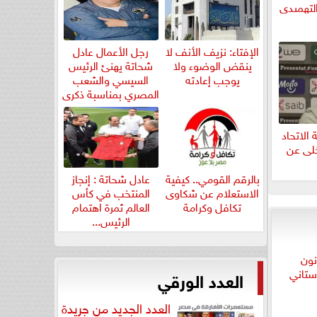
لتهميدي
الإفتاء: نزيف الأنف لا
رجل الأعمال عادل
ينقض الوضوء ولا
شحاتة يهنئ الرئيس
يوجب إعادته
السيسي والشعب
المصري بمناسبة ذكرى
ثورة...
الاتحاد
خلى عن
بالرقم القومي.. كيفية
عادل شحاتة : إنجاز
الاستعلام عن شكاوى
المنتخب في كأس
تكافل وكرامة
العالم ثمرة اهتمام
الرئيس...
العدد الورقي
العدد الجديد من جريدة