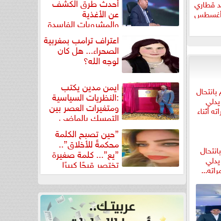
أحدث طرق الكشف
د قطاري
عن الأغذية
والمشروبات الفاسدة
في كتاب...
اعتراف ترامب بمغربية
الصحراء... هل كان
لوجه الله؟
ايمن مدين يكتب
:النظريات السياسية
ومتغيرات العصر بين
التمسك بالماضي
ومواجهة تحديات...
”حين تصبح الكلمة
محكمةً للأخلاق”..
انتحال
”يع”... كلمة صغيرة
دلي
تختصر قبحًا كبيرًا
اته...