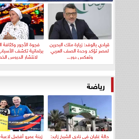
قيادي بالوفد: زيارة ملك البحرين
فجوة الأجور وكثافة ا
لمصر تؤكد وحدة الصف العربي
برلمانية تكشف الأسباب
وتعكس دور...
لانتشار الدروس ال
رياضة
حالة غليان في نادي الشيخ زايد:
زينة عمرو أفضل لاعبة 