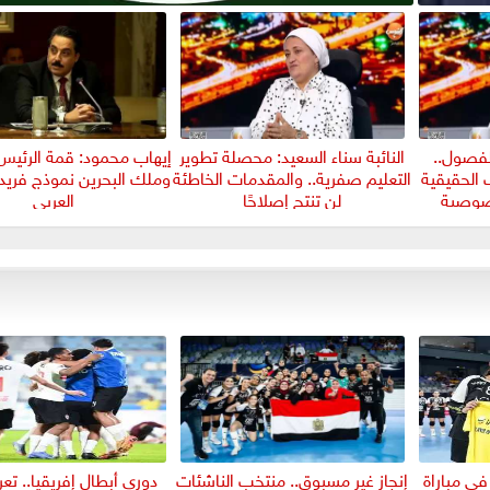
لفصول..
النائبة سناء السعيد: محصلة تطوير
إيهاب محمود: قمة الرئي
 الحقيقية
التعليم صفرية.. والمقدمات الخاطئة
وملك البحرين نموذج فريد
خصوصية
لن تنتج إصلاحًا
العربي
في مباراة
إنجاز غير مسبوق.. منتخب الناشئات
دوري أبطال إفريقيا.. ت