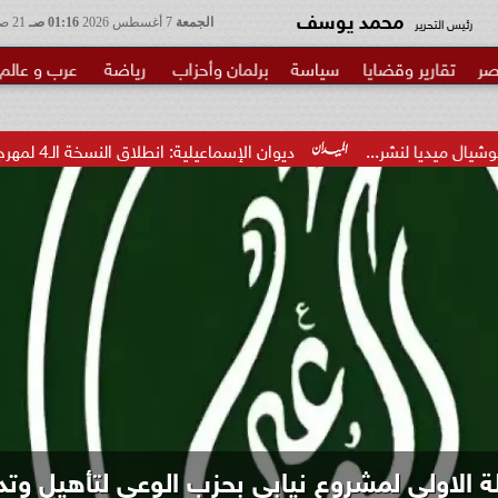
محمد يوسف
رئيس التحرير
الجمعة
7 أغسطس 2026
01:16 صـ
21 صفر 1448
صر
تقارير وقضايا
سياسة
برلمان وأحزاب
رياضة
عرب و عالم
ديوان الإسماعيلية: انطلاق النسخة الـ4 لمهرجان المانجو 14 أغسطس
.. منتخب الناشئات يهزم الصين ويتأهل إلى ن