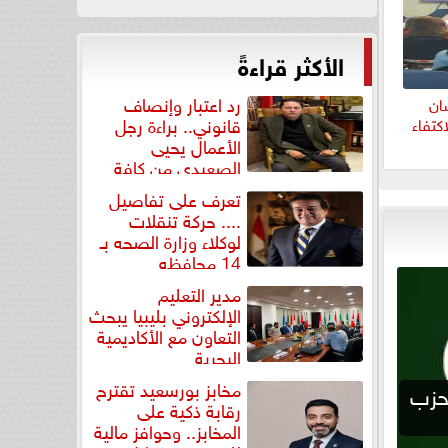
الأكثر قراءةً
رد اعتبار وإنصاف
شان
قانوني.. براءة رجل
كتفاء
الأعمال يحيى
الصعيدي من كافة
التهم...
تعرف على تفاصيل
.... حركة تنقلات
لوكلاء وزارة الصحه بـ
14 محافظه
مدير التعليم
الإلكتروني بليبيا يبحث
التعاون مع الأكاديمية
البحرية
مخابز بورسعيد تقترح
بحزب
رقابة ذكية على
المخابز.. وحوافز مالية