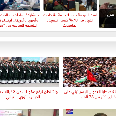
 من
لسه الفرصة قدامك.. قائمة كليات
بمشاركة قيادات الجاليات 
تقبل من 70% ضمن تنسيق
وأوروبا وأمريكا.. اجتماع
الجامعات
للنسخة السابعة من ”مؤت
ة ضحايا العدوان الإسرائيلي على
واشنطن ترفع عقوبات عن
 إلى أكثر من 73 ألف...
بالحرس الثوري الإيراني