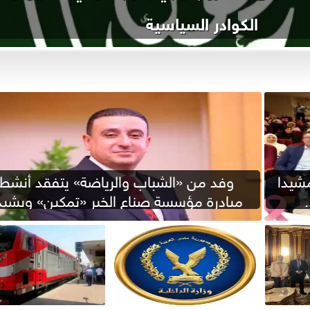
نهائي مونديال اليد
شيدا
وفد من «الشباب والرياضة» يتفقد أنشط
مبادرة مؤسسة صناع الخير «تمكين» ويشيد.