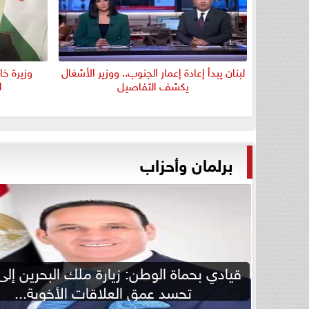
لبنان يبدأ إعادة إعمار الجنوب.. ووزير الأشغال
وزيرة خ
يكشف التفاصيل
ا
برلمان وأحزاب
قيادي بحماة الوطن: زيارة ملك البحرين إل
تجسد عمق العلاقات الأخوية...