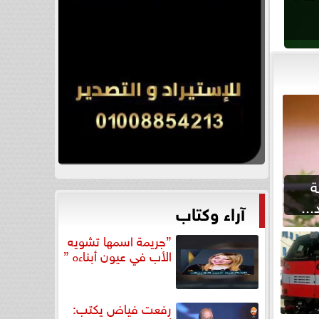
ة
..
آراء وكتاب
”جريمة اسمها تشويه
الأب في عيون أبناءه ”
رفعت فياض يكتب: