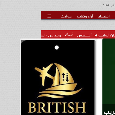
هـ
اقتصاد
آراء وكتاب
حوادث

وفد من «الشباب والرياضة» يتفقد أنشطة مبادرة مؤسسة صناع ا
تقارير وقضايا
صف
المرحلة الثانية لتنسيق الجامعات 2026، الحد الأدنى والكليات المتوقعة