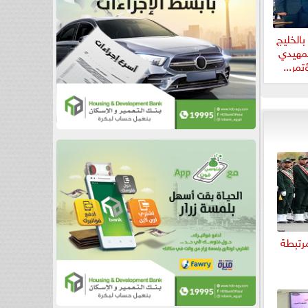
بالخليج
 تمهيدي
مر...
 3 كيانات مرتبطة