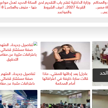
ت والمحاكم
وزارة الداخلية تفتح باب التقديم لحج
السكة الحديد تعدل مواعي
ة مصر..
القرعة 2027.. اعرف الشروط
بنها - منوف والعكس| 8 أغسطس
م...
والمواعيد
ية لتنسيق الجامعات 2026، الحد
عاجل| بعد إحالتها للمفتي.. ماذا
تفاصيل جديدة.. المتهم ب
قالت سارة خليفة في اعترافاتها
صفة مستشار قضائي ي
أمام المحكمة
باعترافات مثيرة عن مغامر