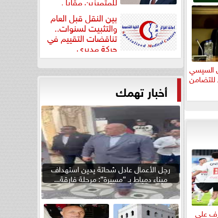
للمتميزين مقابل
جودة...
بين النقل قبل العام
والتثبيت لسنوات..
تناقضات التقييم في
حركة مديري
”مستشفيات...
س السيسي
 للتضامن
أخبار تهمك
رجل الأعمال عادل شحاتة يدين استهداف
ميناء دمياط بـ ”مسيرة”: مرحلة فارقة...
عرف على