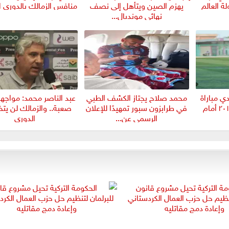
 العالم
يهزم الصين ويتأهل إلى نصف
منافس الزمالك بالدوري ا
نهائي مونديال...
دي مباراة
محمد صلاح يجتاز الكشف الطبي
عبد الناصر محمد: مواجهة 
ودية قوية للترسانة ٢٠١١ أمام
في طرابزون سبور تمهيدًا للإعلان
صعبة.. والزمالك لن يت
الرسمي عن...
الدوري