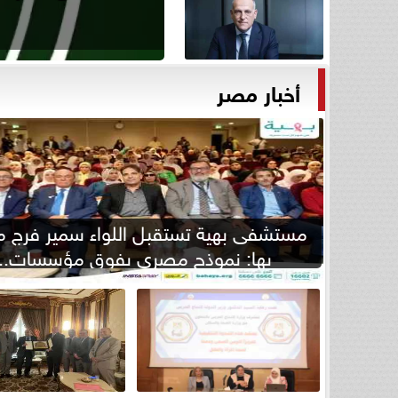
أخبار مصر
مستشفى بهية تستقبل اللواء سمير فرج م
بها: نموذج مصري يفوق مؤسسات...