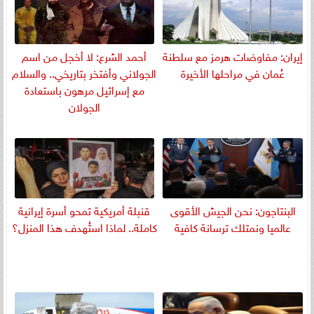
إيران: مفاوضات هرمز مع سلطنة
أحمد الشرع: لا أخجل من اسم
عُمان في مراحلها الأخيرة
الجولاني وأفتخر بتاريخي.. والسلام
مع إسرائيل مرهون باستعادة
الجولان
البنتاجون: نحن الجيش الأقوى
قنبلة أمريكية تمحو أسرة إيرانية
عالميا ونمتلك ترسانة كافية
كاملة.. لماذا استُهدف هذا المنزل؟