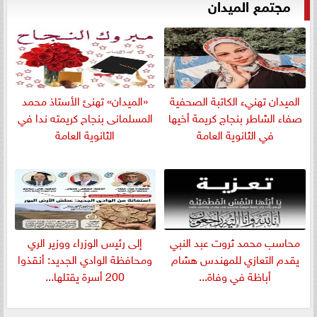
مجتمع الميدان
الميدان تهنيء الكاتبة الصحفية
«الميدان» تهنئ الأستاذ محمد
صفاء الشاطر بنجاج كريمة أخيها
المسلمانى بنجاح كريمته ندا في
في الثانوية العامة
الثانوية العامة
​محاسب محمد ثروت عبد النبي
إلى رئيس الوزراء ووزير الري
يقدم التعازي للمهندس هشام
ومحافظة الوادي الجديد: أنقذوا
أباظة في وفاة...
200 أسرة يقتلها...