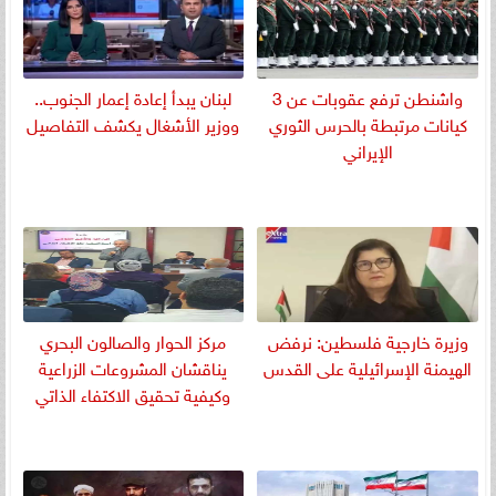
واشنطن ترفع عقوبات عن 3
لبنان يبدأ إعادة إعمار الجنوب..
كيانات مرتبطة بالحرس الثوري
ووزير الأشغال يكشف التفاصيل
الإيراني
وزيرة خارجية فلسطين: نرفض
مركز الحوار والصالون البحري
الهيمنة الإسرائيلية على القدس
يناقشان المشروعات الزراعية
وكيفية تحقيق الاكتفاء الذاتي