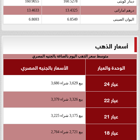
دينار كويتى
160.5278
160.9055
درهم اماراتى
13.4325
13.4633
اليوان الصينى
6.8549
6.8693
أسعار الذهب
متوسط سعر الذهب اليوم بالصاغة بالجنيه المصري
الوحدة والعيار
الأسعار بالجنيه المصري
عيار 24
بيع 3,629 شراء 3,686
عيار 22
بيع 3,326 شراء 3,379
عيار 21
بيع 3,175 شراء 3,225
عيار 18
بيع 2,721 شراء 2,764