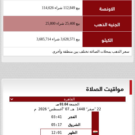
الاونصة
بيع 112,849 شراء 114,626
الجنيه الذهب
بيع 25,400 شراء 25,800
الكيلو
بيع 3,628,571 شراء 3,685,714
سعر الذهب بمحلات الصاغة تختلف بين منطقة وأخرى
مواقيت الصلاة
الجمعة
01:04 مـ
22
صفر
1448 هـ
07
أغسطس
2026 م
الفجر
03:41
الشروق
05:17
الظهر
12:01