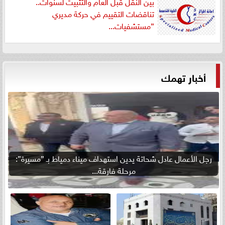
بين النقل قبل العام والتثبيت لسنوات..
تناقضات التقييم في حركة مديري
”مستشفيات...
أخبار تهمك
رجل الأعمال عادل شحاتة يدين استهداف ميناء دمياط بـ ”مسيرة”:
مرحلة فارقة...