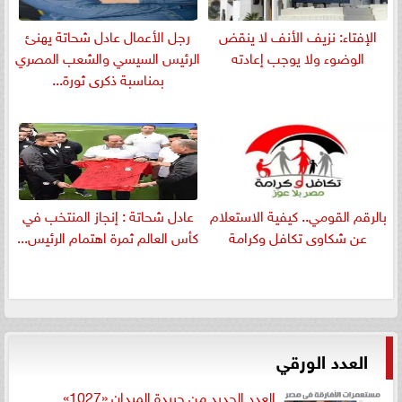
الإفتاء: نزيف الأنف لا ينقض
رجل الأعمال عادل شحاتة يهنئ
الوضوء ولا يوجب إعادته
الرئيس السيسي والشعب المصري
بمناسبة ذكرى ثورة...
بالرقم القومي.. كيفية الاستعلام
عادل شحاتة : إنجاز المنتخب في
عن شكاوى تكافل وكرامة
كأس العالم ثمرة اهتمام الرئيس...
العدد الورقي
العدد الجديد من جريدة الميدان «1027»