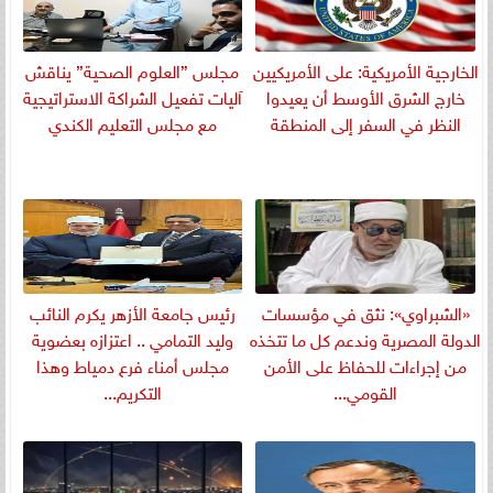
الخارجية الأمريكية: على الأمريكيين
مجلس ”العلوم الصحية” يناقش
خارج الشرق الأوسط أن يعيدوا
آليات تفعيل الشراكة الاستراتيجية
النظر في السفر إلى المنطقة
مع مجلس التعليم الكندي
«الشبراوي»: نثق في مؤسسات
رئيس جامعة الأزهر يكرم النائب
الدولة المصرية وندعم كل ما تتخذه
وليد التمامي .. اعتزازه بعضوية
من إجراءات للحفاظ على الأمن
مجلس أمناء فرع دمياط وهذا
القومي...
التكريم...