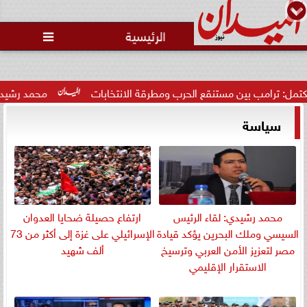
محمد يوسف
رئيس التحرير
الرئيسية

 بين مستنقع الحرب ومطرقة الانتخابات
محمد رشيدي: لقاء الرئي
سياسة
محمد رشيدي: لقاء الرئيس
ارتفاع حصيلة ضحايا العدوان
السيسي وملك البحرين يؤكد قيادة
الإسرائيلي على غزة إلى أكثر من 73
مصر لتعزيز الأمن العربي وترسيخ
ألف شهيد
الاستقرار الإقليمي