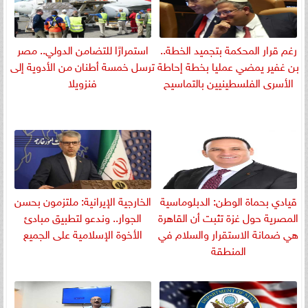
رغم قرار المحكمة بتجميد الخطة..
استمرارًا للتضامن الدولي.. مصر
بن غفير يمضي عمليا بخطة إحاطة
ترسل خمسة أطنان من الأدوية إلى
الأسرى الفلسطينيين بالتماسيح
فنزويلا
قيادي بحماة الوطن: الدبلوماسية
الخارجية الإيرانية: ملتزمون بحسن
المصرية حول غزة تثبت أن القاهرة
الجوار.. وندعو لتطبيق مبادئ
هي ضمانة الاستقرار والسلام في
الأخوة الإسلامية على الجميع
المنطقة