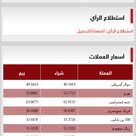
استطلاع الرأي
استطلاع الرأي: اضغط للتحميل
أسعار العملات
العملة
شراء
بيع
دولار أمريكى
49.3414
49.4414
يورو
53.7723
53.8961
جنيه إسترلينى
62.9153
63.0675
فرنك سويسرى
56.0507
56.1898
100 ين يابانى
33.3726
33.4470
ريال سعودى
13.1553
13.1826