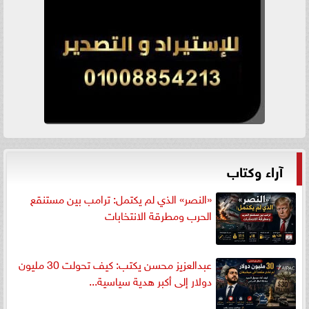
آراء وكتاب
«النصر» الذي لم يكتمل: ترامب بين مستنقع
الحرب ومطرقة الانتخابات
عبدالعزيز محسن يكتب: كيف تحولت 30 مليون
دولار إلى أكبر هدية سياسية...