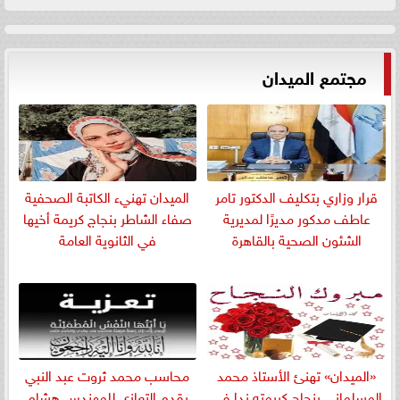
مجتمع الميدان
قرار وزاري بتكليف الدكتور تامر
الميدان تهنيء الكاتبة الصحفية
عاطف مدكور مديرًا لمديرية
صفاء الشاطر بنجاج كريمة أخيها
الشئون الصحية بالقاهرة
في الثانوية العامة
«الميدان» تهنئ الأستاذ محمد
​محاسب محمد ثروت عبد النبي
المسلمانى بنجاح كريمته ندا في
يقدم التعازي للمهندس هشام