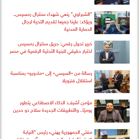
”الشبراوي” ينعي شهداء سنترال رمسيس..
ويؤكد: علينا جميعا تقديم التحية لرجال
الحماية المدنية
خبير تحول رقمي: حريق سنترال رمسيس
اختبار حقيقي للبنية التحتية الرقمية في مصر
رسالة من «السيسي» إلى «مادورو» بمناسبة
استقلال فنزويلا
مؤمن أشرف: الذكاء الاصطناعي يتطور
يوميًا.. والتطبيقات الجديدة سلاح ذو حدين
مفتي الجمهورية يهنيء رئيس ”النيابة
الإدارية” بتوليه المنصب رسميًّا.. متمنيًا له