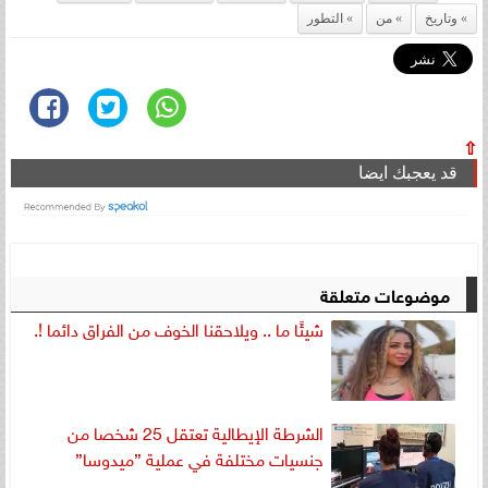
وتاريخ
من
التطور
⇧
قد يعجبك ايضا
موضوعات متعلقة
شيئًا ما .. ويلاحقنا الخوف من الفراق دائما !.
الشرطة الإيطالية تعتقل 25 شخصا من
جنسيات مختلفة في عملية ”ميدوسا”