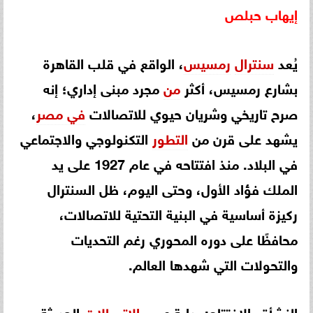
إيهاب
حبلص
يُعد
سنترال
رمسيس
، الواقع في قلب القاهرة
بشارع رمسيس، أكثر
من
مجرد مبنى إداري؛ إنه
صرح تاريخي وشريان حيوي للاتصالات
في مصر
،
يشهد على قرن من
التطور
التكنولوجي والاجتماعي
في البلاد. منذ افتتاحه في عام 1927 على يد
الملك فؤاد الأول، وحتى اليوم، ظل السنترال
ركيزة أساسية في البنية التحتية للاتصالات،
محافظًا على دوره المحوري رغم التحديات
والتحولات التي شهدها العالم.
النشأة والافتتاح: بداية عصر
الاتصالات
الحديثة