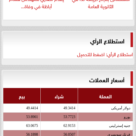
الثانوية العامة
أباظة في وفاة...
استطلاع الرأي
استطلاع الرأي: اضغط للتحميل
أسعار العملات
العملة
شراء
بيع
دولار أمريكى
49.3414
49.4414
يورو
53.7723
53.8961
جنيه إسترلينى
62.9153
63.0675
فرنك سويسرى
56.0507
56.1898