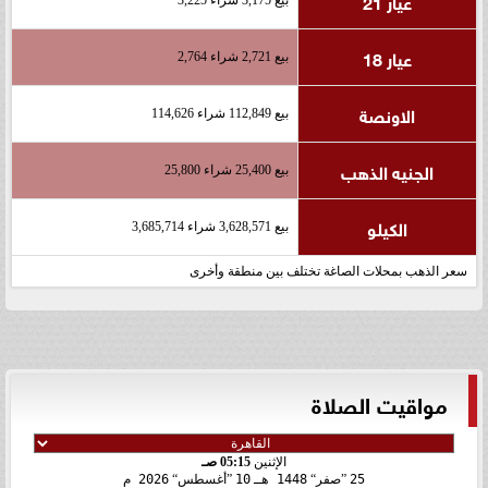
عيار 21
عيار 18
بيع 2,721 شراء 2,764
الاونصة
بيع 112,849 شراء 114,626
الجنيه الذهب
بيع 25,400 شراء 25,800
الكيلو
بيع 3,628,571 شراء 3,685,714
سعر الذهب بمحلات الصاغة تختلف بين منطقة وأخرى
مواقيت الصلاة
الإثنين
05:15 صـ
25
صفر
1448 هـ
10
أغسطس
2026 م