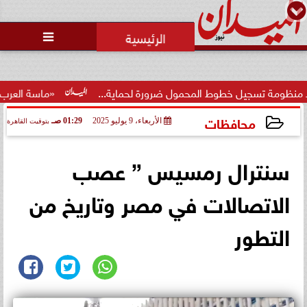
محمد يوسف
رئيس التحرير

وط المحمول ضرورة لحماية...
«ماسة العرب» تتوج سعاد اللو
محافظات
الأربعاء، 9 يوليو 2025
01:29 صـ
بتوقيت القاهرة
2025-07-09 01:29:13
سنترال رمسيس ” عصب
الاتصالات في مصر وتاريخ من
التطور