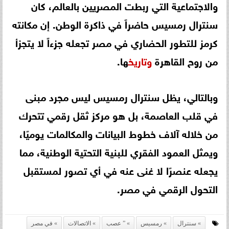
والاجتماعية التي ربطت المصريين بالعالم، كان
سنترال رمسيس حاضراً في ذاكرة الوطن. إن مكانته
كرمز للتطور الحضاري في مصر تجعله جزءاً لا يتجزأ
من روح القاهرة
وتاريخ
ها.
وبالتالي، يظل سنترال رمسيس ليس مجرد مبنى
في قلب العاصمة، بل هو مركز ثقل رقمي تتحرك
من خلاله آلاف خطوط البيانات والمكالمات يوميًا،
ويمثل العمود الفقري للبنية التحتية الوطنية، مما
يجعله عنصرًا لا غنى عنه في أي تصور لمستقبل
التحول الرقمي في مصر.
سنترال
رمسيس
” عصب
الاتصالات
في مصر