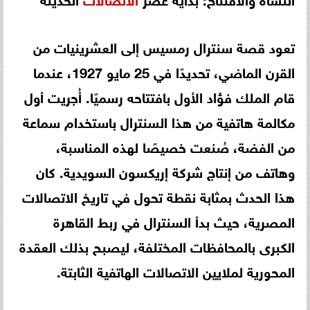
تعود قصة سنترال رمسيس إلى العشرينيات من
القرن الماضي، تحديدًا في 25 مايو 1927، عندما
قام الملك فؤاد الأول بافتتاحه رسميًا. أُجريت أول
مكالمة هاتفية من هذا السنترال باستخدام سماعة
من الفضة، صُنعت خصيصًا لهذه المناسبة،
وهاتف من إنتاج شركة إريكسون السويدية. كان
هذا الحدث بمثابة نقطة تحول في تاريخ الاتصالات
المصرية، حيث بدأ السنترال في ربط القاهرة
الكبرى بالمحافظات المختلفة، ليصبح بذلك العقدة
المحورية لملايين الاتصالات الهاتفية الثابتة.