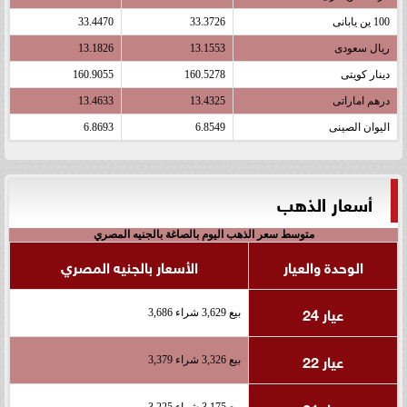
100 ين يابانى
33.3726
33.4470
ريال سعودى
13.1553
13.1826
دينار كويتى
160.5278
160.9055
درهم اماراتى
13.4325
13.4633
اليوان الصينى
6.8549
6.8693
أسعار الذهب
متوسط سعر الذهب اليوم بالصاغة بالجنيه المصري
الوحدة والعيار
الأسعار بالجنيه المصري
عيار 24
بيع 3,629 شراء 3,686
عيار 22
بيع 3,326 شراء 3,379
بيع 3,175 شراء 3,225