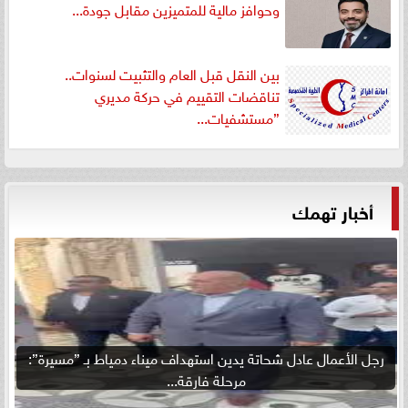
وحوافز مالية للمتميزين مقابل جودة...
بين النقل قبل العام والتثبيت لسنوات..
تناقضات التقييم في حركة مديري
”مستشفيات...
أخبار تهمك
رجل الأعمال عادل شحاتة يدين استهداف ميناء دمياط بـ ”مسيرة”:
مرحلة فارقة...