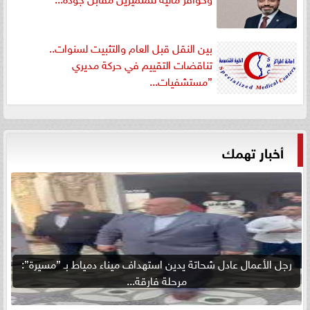
بين النقل قبل العام والتثبيت لسنوات..
تناقضات التقييم في حركة مديري
”مستشفيات...
أخبار تهمك
رجل الأعمال عادل شحاتة يدين استهداف ميناء دمياط بـ ”مسيرة”:
مرحلة فارقة...