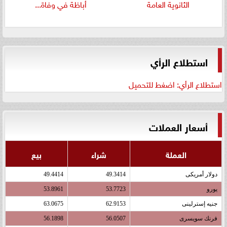
الثانوية العامة
أباظة في وفاة...
استطلاع الرأي
استطلاع الرأي: اضغط للتحميل
أسعار العملات
العملة
شراء
بيع
دولار أمريكى
49.3414
49.4414
يورو
53.7723
53.8961
جنيه إسترلينى
62.9153
63.0675
فرنك سويسرى
56.0507
56.1898