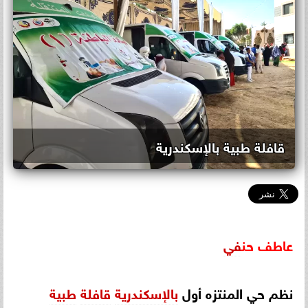
قافلة طبية بالإسكندرية
عاطف
حن
في
نظم حي المنتزه أول
بالإسكندرية
قافلة
طبية