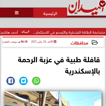
محمد يوسف
رئيس التحرير

قة الفندقية والتوسع في الاستثمار...
أحمد هاشم: الإعلام مُط
محافظات
الأحد، 19 يناير 2025
06:50 مـ
بتوقيت القاهرة
2025-01-19 18:50:45
قافلة طبية في عزبة الرحمة
بالإسكندرية