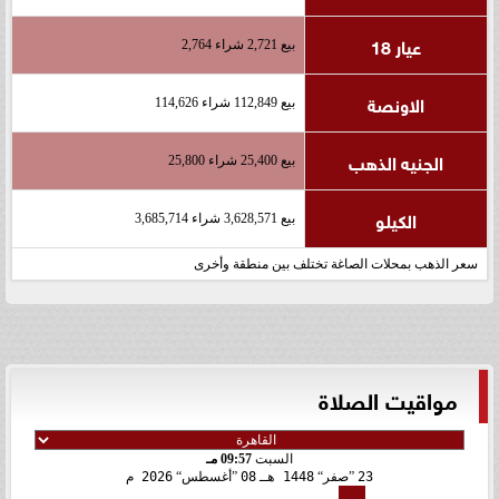
عيار 18
بيع 2,721 شراء 2,764
الاونصة
بيع 112,849 شراء 114,626
الجنيه الذهب
بيع 25,400 شراء 25,800
الكيلو
بيع 3,628,571 شراء 3,685,714
سعر الذهب بمحلات الصاغة تختلف بين منطقة وأخرى
مواقيت الصلاة
السبت
09:57 مـ
23
صفر
1448 هـ
08
أغسطس
2026 م