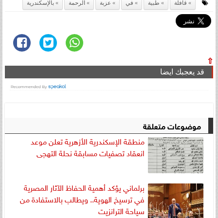
قافلة
طبية
في
عزبة
الرحمة
بالإسكندرية
⇧
قد يعجبك ايضا
موضوعات متعلقة
منطقة الإسكندرية الأزهرية تعلن موعد
انعقاد تصفيات مسابقة نحلة التهجى
برلماني يؤكد أهمية الحفاظ الآثار المصرية
في ترسيخ الهوية.. ويطالب بالاستفادة من
سياحة الترانزيت