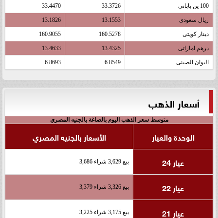
100 ين يابانى
33.3726
33.4470
ريال سعودى
13.1553
13.1826
دينار كويتى
160.5278
160.9055
درهم اماراتى
13.4325
13.4633
اليوان الصينى
6.8549
6.8693
أسعار الذهب
متوسط سعر الذهب اليوم بالصاغة بالجنيه المصري
الوحدة والعيار
الأسعار بالجنيه المصري
عيار 24
بيع 3,629 شراء 3,686
عيار 22
بيع 3,326 شراء 3,379
عيار 21
بيع 3,175 شراء 3,225