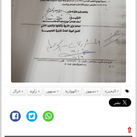
البحيرة
دمنهور
الهوارية
سنهور
زاوية
غزال
⇧