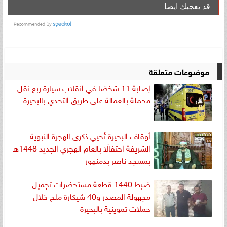
قد يعجبك ايضا
موضوعات متعلقة
إصابة 11 شخصًا في انقلاب سيارة ربع نقل
محملة بالعمالة على طريق التحدي بالبحيرة
أوقاف البحيرة تُحيي ذكرى الهجرة النبوية
الشريفة احتفالًا بالعام الهجري الجديد 1448هـ
بمسجد ناصر بدمنهور
ضبط 1440 قطعة مستحضرات تجميل
مجهولة المصدر و40 شيكارة ملح خلال
حملات تموينية بالبحيرة