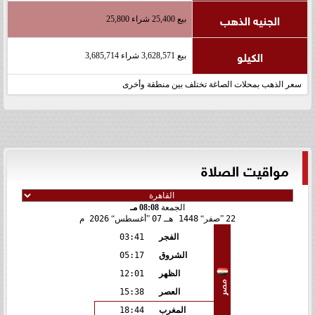
الجنيه الذهب
بيع 25,400 شراء 25,800
الكيلو
بيع 3,628,571 شراء 3,685,714
سعر الذهب بمحلات الصاغة تختلف بين منطقة وأخرى
مواقيت الصلاة
الجمعة
08:08 مـ
22
صفر
1448 هـ
07
أغسطس
2026 م
الفجر
03:41
الشروق
05:17
الظهر
12:01
مصر
العصر
15:38
المغرب
18:44