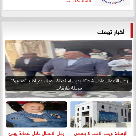
أخبار تهمك
رجل الأعمال عادل شحاتة يدين استهداف ميناء دمياط بـ ”مسيرة”:
مرحلة فارقة...
الإفتاء: نزيف الأنف لا ينقض
رجل الأعمال عادل شحاتة يهنئ