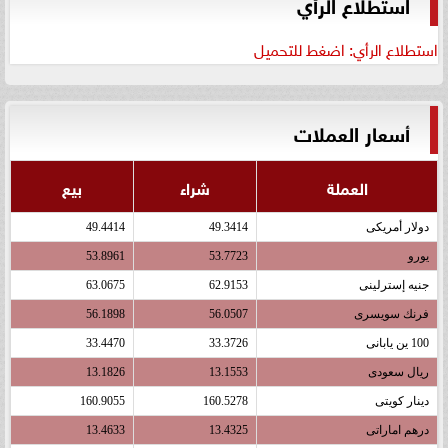
استطلاع الرأي
استطلاع الرأي: اضغط للتحميل
أسعار العملات
العملة
شراء
بيع
دولار أمريكى
49.3414
49.4414
يورو
53.7723
53.8961
جنيه إسترلينى
62.9153
63.0675
فرنك سويسرى
56.0507
56.1898
100 ين يابانى
33.3726
33.4470
ريال سعودى
13.1553
13.1826
دينار كويتى
160.5278
160.9055
درهم اماراتى
13.4325
13.4633