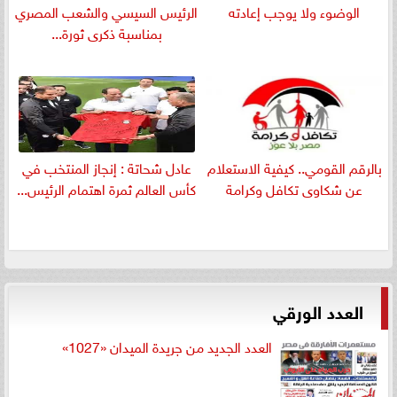
الوضوء ولا يوجب إعادته
الرئيس السيسي والشعب المصري
بمناسبة ذكرى ثورة...
بالرقم القومي.. كيفية الاستعلام
عادل شحاتة : إنجاز المنتخب في
عن شكاوى تكافل وكرامة
كأس العالم ثمرة اهتمام الرئيس...
العدد الورقي
العدد الجديد من جريدة الميدان «1027»