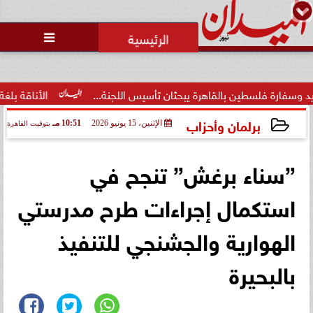
محمد يوسف
رئيس التحرير

سطين بالقاهرة يبحثان تأسيس اللجنة...
الأناقة بلغة عصرية.. ف
برلمان وأحزاب
الإثنين، 15 يونيو 2026
10:51 مـ
بتوقيت القاهرة
2026-06-15 22:51:19
”سناء برغش” تنجح في
استكمال إجراءات طرح مدرستي
الهوارية والجشنجي للتنفيذ
بالبحيرة