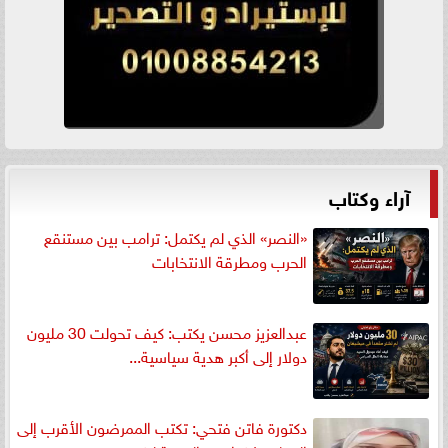
آراء وكتاب
«النصر» الذي لم يكتمل: ترامب بين مستنقع
الحرب ومطرقة الانتخابات
عبدالعزيز محسن يكتب: كيف تحولت 30 مليون
دولار إلى أكبر هدية سياسية...
دكتورة فاتن فتحي: تكتب الممرضون الأقرب إلى