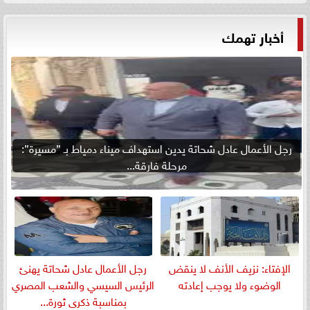
أخبار تهمك
رجل الأعمال عادل شحاتة يدين استهداف ميناء دمياط بـ ”مسيرة”:
مرحلة فارقة...
الإفتاء: نزيف الأنف لا ينقض
رجل الأعمال عادل شحاتة يهنئ
الوضوء ولا يوجب إعادته
الرئيس السيسي والشعب المصري
بمناسبة ذكرى ثورة...