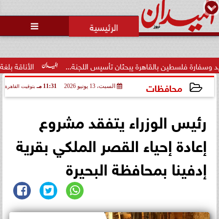

حالة غليان في نادي الشيخ زايد:
اتهامات للجنة المؤقتة بـ ”التواطؤ”
وضيا...
ثان تأسيس اللجنة...
الأناقة بلغة عصرية.. فاطمة محمد الشهري
محافظات
السبت، 13 يونيو 2026
11:31 مـ
بتوقيت القاهرة
2026-06-13 23:31:03
رئيس الوزراء يتفقد مشروع
إعادة إحياء القصر الملكي بقرية
إدفينا بمحافظة البحيرة