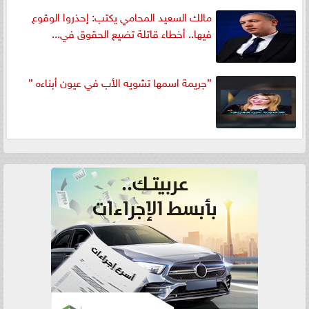
مالك السعيد المحامي يكتب: إحذروا الوقوع
فيها.. أخطاء قاتلة تضيع الحقوق في...
”جريمة اسمها تشويه الأب في عيون أبناءه ”