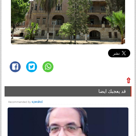
⇧
قد يعجبك ايضا