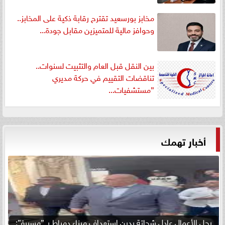
مخابز بورسعيد تقترح رقابة ذكية على المخابز..
وحوافز مالية للمتميزين مقابل جودة...
بين النقل قبل العام والتثبيت لسنوات..
تناقضات التقييم في حركة مديري
”مستشفيات...
أخبار تهمك
رجل الأعمال عادل شحاتة يدين استهداف ميناء دمياط بـ ”مسيرة”: