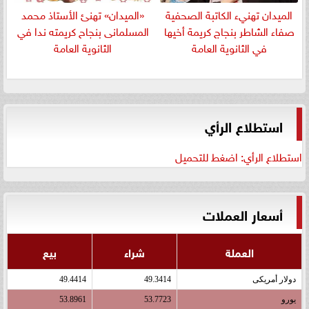
الميدان تهنيء الكاتبة الصحفية
«الميدان» تهنئ الأستاذ محمد
صفاء الشاطر بنجاج كريمة أخيها
المسلمانى بنجاح كريمته ندا في
في الثانوية العامة
الثانوية العامة
استطلاع الرأي
استطلاع الرأي: اضغط للتحميل
أسعار العملات
العملة
شراء
بيع
دولار أمريكى
49.3414
49.4414
يورو
53.7723
53.8961