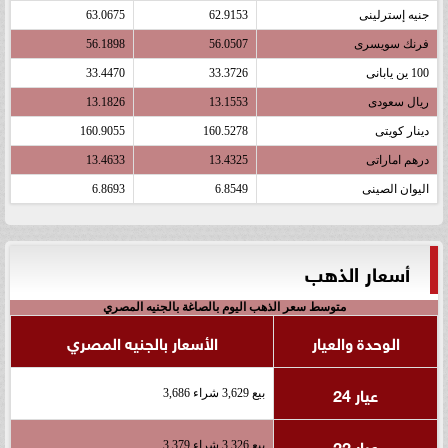
جنيه إسترلينى
62.9153
63.0675
فرنك سويسرى
56.0507
56.1898
100 ين يابانى
33.3726
33.4470
ريال سعودى
13.1553
13.1826
دينار كويتى
160.5278
160.9055
درهم اماراتى
13.4325
13.4633
اليوان الصينى
6.8549
6.8693
أسعار الذهب
متوسط سعر الذهب اليوم بالصاغة بالجنيه المصري
الوحدة والعيار
الأسعار بالجنيه المصري
عيار 24
بيع 3,629 شراء 3,686
عيار 22
بيع 3,326 شراء 3,379