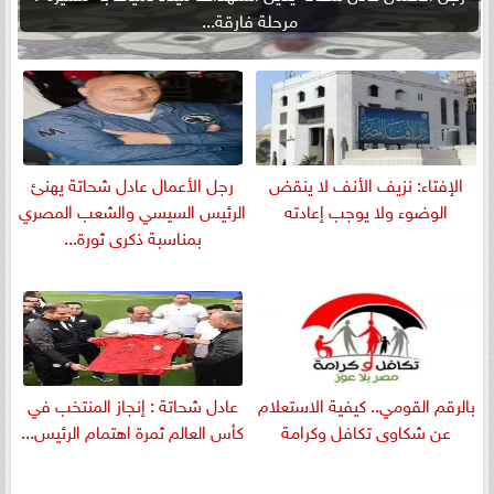
مرحلة فارقة...
الإفتاء: نزيف الأنف لا ينقض
رجل الأعمال عادل شحاتة يهنئ
الوضوء ولا يوجب إعادته
الرئيس السيسي والشعب المصري
بمناسبة ذكرى ثورة...
بالرقم القومي.. كيفية الاستعلام
عادل شحاتة : إنجاز المنتخب في
عن شكاوى تكافل وكرامة
كأس العالم ثمرة اهتمام الرئيس...