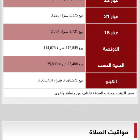
عيار 21
بيع 3,175 شراء 3,225
عيار 18
بيع 2,721 شراء 2,764
الاونصة
بيع 112,849 شراء 114,626
الجنيه الذهب
بيع 25,400 شراء 25,800
الكيلو
بيع 3,628,571 شراء 3,685,714
سعر الذهب بمحلات الصاغة تختلف بين منطقة وأخرى
مواقيت الصلاة