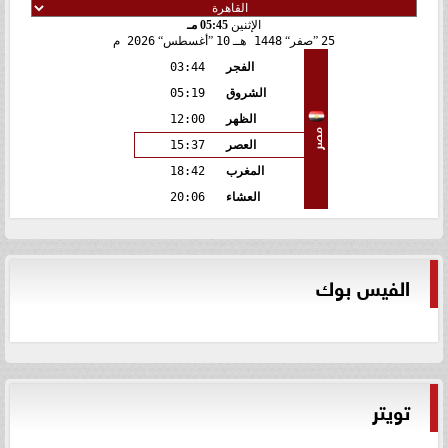
الإثنين
05:45 مـ
25
صفر
1448 هـ
10
أغسطس
2026 م
الفجر
03:44
الشروق
05:19
الظهر
12:00
مصر
العصر
15:37
المغرب
18:42
العشاء
20:06
الفيس بوك
تويتر