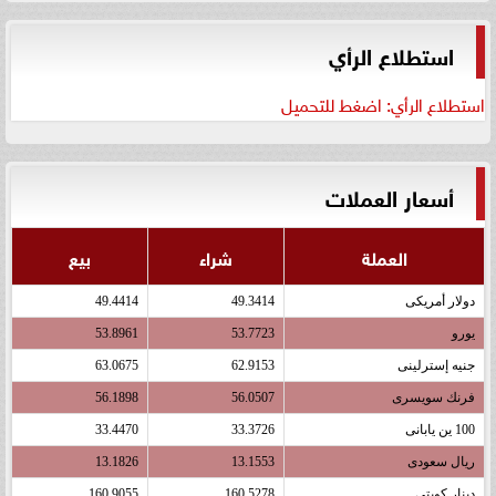
استطلاع الرأي
استطلاع الرأي: اضغط للتحميل
أسعار العملات
العملة
شراء
بيع
دولار أمريكى
49.3414
49.4414
يورو
53.7723
53.8961
جنيه إسترلينى
62.9153
63.0675
فرنك سويسرى
56.0507
56.1898
100 ين يابانى
33.3726
33.4470
ريال سعودى
13.1553
13.1826
دينار كويتى
160.5278
160.9055