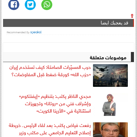
⇧
قد يعجبك ايضا
موضوعات متعلقة
حرب المسيّرات الصامتة: كيف تستخدم إيران
«حزب الله» كورقة ضغط قبل المفاوضات؟
مجدي الناظر يكتب: بتنظيم «إيفنتكوم»
وإشراف فني من «روتانا» وتجهيزات
استثنائية في «الأرينا الكويت»
رفعت فياض يكتب: بعد لقاء الرئيس ـ خريطة
إصلاح التعليم الجامعي على مكتب وزير