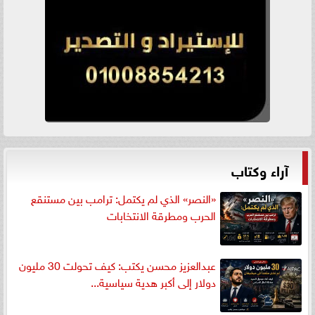
آراء وكتاب
«النصر» الذي لم يكتمل: ترامب بين مستنقع
الحرب ومطرقة الانتخابات
عبدالعزيز محسن يكتب: كيف تحولت 30 مليون
دولار إلى أكبر هدية سياسية...