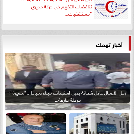
تناقضات التقييم في حركة مديري
”مستشفيات...
أخبار تهمك
رجل الأعمال عادل شحاتة يدين استهداف ميناء دمياط بـ ”مسيرة”:
مرحلة فارقة...