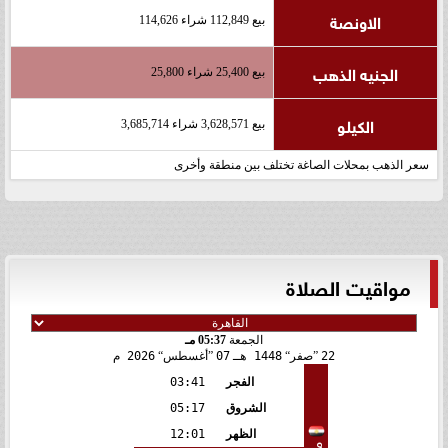
الاونصة
بيع 112,849 شراء 114,626
الجنيه الذهب
بيع 25,400 شراء 25,800
الكيلو
بيع 3,628,571 شراء 3,685,714
سعر الذهب بمحلات الصاغة تختلف بين منطقة وأخرى
مواقيت الصلاة
الجمعة
05:37 مـ
22
صفر
1448 هـ
07
أغسطس
2026 م
الفجر
03:41
الشروق
05:17
الظهر
12:01