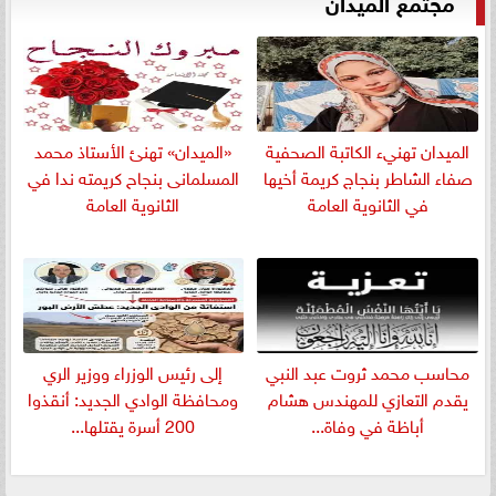
مجتمع الميدان
الميدان تهنيء الكاتبة الصحفية
«الميدان» تهنئ الأستاذ محمد
صفاء الشاطر بنجاج كريمة أخيها
المسلمانى بنجاح كريمته ندا في
في الثانوية العامة
الثانوية العامة
​محاسب محمد ثروت عبد النبي
إلى رئيس الوزراء ووزير الري
يقدم التعازي للمهندس هشام
ومحافظة الوادي الجديد: أنقذوا
أباظة في وفاة...
200 أسرة يقتلها...