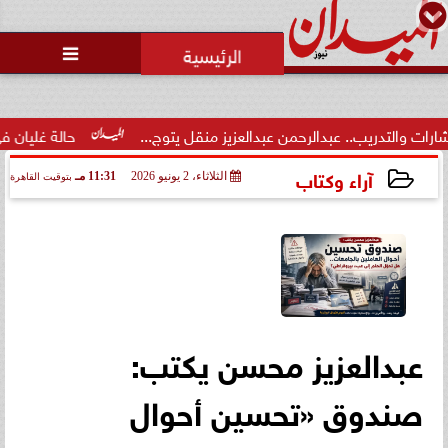
محمد يوسف
رئيس التحرير

.. عبدالرحمن عبدالعزيز منقل يتوج...
حالة غليان في نادي الشيخ ز
آراء وكتاب
الثلاثاء، 2 يونيو 2026
11:31 مـ
بتوقيت القاهرة
2026-06-02 23:31:15
عبدالعزيز محسن يكتب:
صندوق «تحسين أحوال