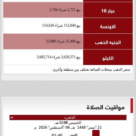
عيار 18
بيع 2,721 شراء 2,764
الاونصة
بيع 112,849 شراء 114,626
الجنيه الذهب
بيع 25,400 شراء 25,800
الكيلو
بيع 3,628,571 شراء 3,685,714
سعر الذهب بمحلات الصاغة تختلف بين منطقة وأخرى
مواقيت الصلاة
الخميس
12:08 مـ
21
صفر
1448 هـ
06
أغسطس
2026 م
الفجر
03:40