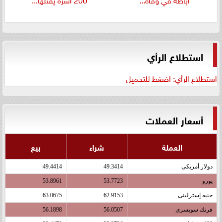
استطلاع الرأي
استطلاع الرأي: اضغط للتحميل
أسعار العملات
العملة
شراء
بيع
دولار أمريكى
49.3414
49.4414
يورو
53.7723
53.8961
جنيه إسترلينى
62.9153
63.0675
فرنك سويسرى
56.0507
56.1898