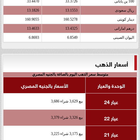
100 ين يابانى
33.3726
33.4470
ريال سعودى
13.1553
13.1826
دينار كويتى
160.5278
160.9055
درهم اماراتى
13.4325
13.4633
اليوان الصينى
6.8549
6.8693
أسعار الذهب
متوسط سعر الذهب اليوم بالصاغة بالجنيه المصري
الوحدة والعيار
الأسعار بالجنيه المصري
عيار 24
بيع 3,629 شراء 3,686
عيار 22
بيع 3,326 شراء 3,379
عيار 21
بيع 3,175 شراء 3,225