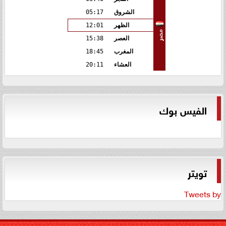
الشروق
05:17
الظهر
12:01
مصر
العصر
15:38
المغرب
18:45
العشاء
20:11
الفيس بوك
تويتر
Tweets by