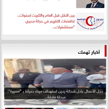
بين النقل قبل العام والتثبيت لسنوات..
تناقضات التقييم في حركة مديري
”مستشفيات...
أخبار تهمك
رجل الأعمال عادل شحاتة يدين استهداف ميناء دمياط بـ ”مسيرة”:
مرحلة فارقة...