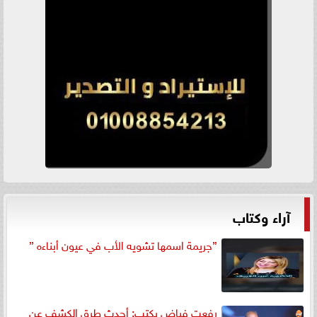
آراء وكتاب
”جريمة اسمها تشويه الأب في عيون أبناءه ”
رفعت فياض يكتب: أحدث طرق الكشف عن