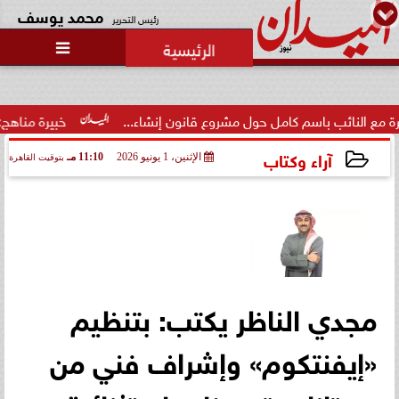
محمد يوسف
رئيس التحرير

 باسم كامل حول مشروع قانون إنشاء...
خبيرة مناهج: حداثة تخرج
آراء وكتاب
الإثنين، 1 يونيو 2026
11:10 مـ
بتوقيت القاهرة
2026-06-01 23:10:52
مجدي الناظر يكتب: بتنظيم
«إيفنتكوم» وإشراف فني من