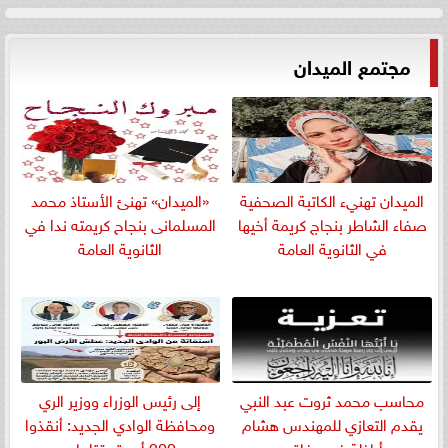
مجتمع الميدان
الميدان تهنيء الكاتبة الصحفية
«الميدان» تهنئ الأستاذ محمد
صفاء الشاطر بنجاج كريمة أخيها
المسلمانى بنجاح كريمته ندا في
في الثانوية العامة
الثانوية العامة
​محاسب محمد ثروت عبد النبي
إلى رئيس الوزراء ووزير الري
يقدم التعازي للمهندس هشام
ومحافظة الوادي الجديد: أنقذوا
أباظة في وفاة...
200 أسرة يقتلها...