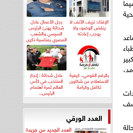
يما
حية
الإفتاء: نزيف الأنف لا
رجل الأعمال عادل
ينقض الوضوء ولا
شحاتة يهنئ الرئيس
يوجب إعادته
السيسي والشعب
اعد
المصري بمناسبة ذكرى
ثورة...
اء
بير
مد،
بالرقم القومي.. كيفية
عادل شحاتة : إنجاز
الاستعلام عن شكاوى
المنتخب في كأس
تكافل وكرامة
العالم ثمرة اهتمام
دات
الرئيس...
كشف
العدد الورقي
الة
العدد الجديد من جريدة