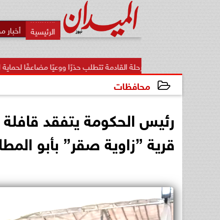
أخبار م
د: المرحلة القادمة تتطلب حذرًا ووعيًا مضاعفًا لحماية الأمن...
محافظات
2025-06-14 22:08:31
رئيس الحكومة يتفقد قافلة 
قرية ”زاوية صقر” بأبو المطا