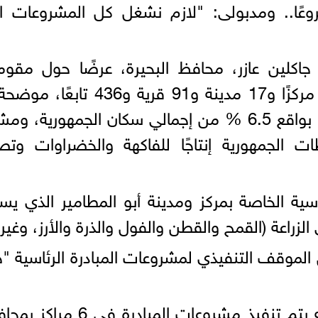
إجمالي مشروعات 3916 مشروعًا.. ومدبولى: "لازم نشغل كل المشروعات 
 جاكلين عازر، محافظ البحيرة، عرضًا حول مقو
المحافظة، مشيرة إلى أنها تضم 15 مركزًا و17 مدينة و91 قرية و436 ت
المحافظة يسكن بها 7 ملايين نسمة، بواقع 6.5 % من إجمالي سكان الجمهورية، 
 الجمهورية إنتاجًا للفاكهة والخضراوات وتص
ية الخاصة بمركز ومدينة أبو المطامير الذي يس
لموقف التنفيذي لمشروعات المبادرة الرئاسية "ح
وفي هذا الصدد، أوضحت "عازر" أنه يتم تنفيذ مشروعات المبادرة ف