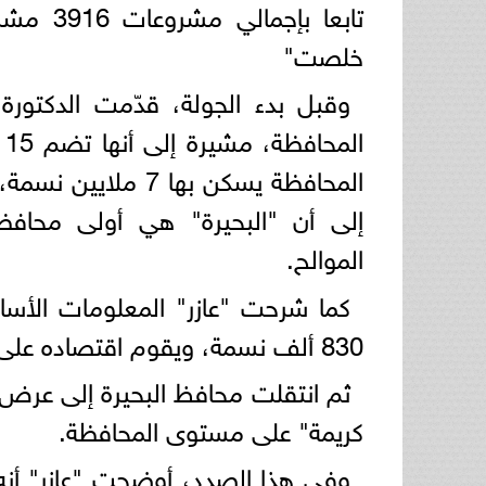
تابعا ب
خلصت"
وقبل بدء الجولة، قدّمت الدكتورة
إلى أن "البحيرة" هي أولى محافظات
الموالح.
كما شرحت "عازر" المعلومات الأساس
830 ألف نسمة، ويقوم اقتصاده على الزراعة (القمح والقطن والفول والذرة والأرز، وغيرها).
ثم انتقلت محافظ البحيرة إلى عرض ا
كريمة" على مستوى المحافظة.