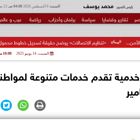
محمد يوسف
رئيس التحرير
السبت
8 أغسطس 2026
04:00 صـ
23 صفر 1448
صر
تقارير وقضايا
سياسة
برلمان وأحزاب
رياضة
عرب و عالم
«تنظيم الاتصالات» يوضح حقيقة تسجيل خطوط محمول بأسماء المواطنين
السبت، 14 يونيو 2025
10:08 مـ
خدمية تقدم خدمات متنوعة لمواطن
مير