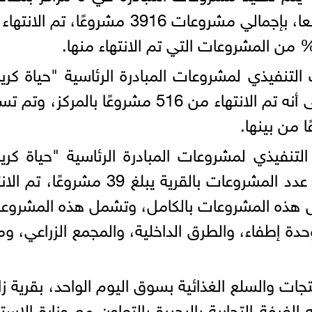
البحيرة، موزعة على 42 قرية و236 تابعا، بإجمالي مشروعات 3916 مشروعًا، تم
تنفيذي لمشروعات المبادرة الرئاسية "حياة كري
بمركز ومدينة أبو المطامير، مشيرة إلى أنه تم الانتهاء من 516 مشروعًا بالمركز
نفيذي لمشروعات المبادرة الرئاسية "حياة كري
بقرية زاوية صقر، موضحة أن إجمالي عدد المشروعات بالقرية يبلغ 39 مشروعً
تشغيل هذه المشروعات بالكامل، وتشمل هذه المشروع
حدة إطفاء، والطرق الداخلية، والمجمع الزراعي، وم
ات والسلع الغذائية بسوق اليوم الواحد، بقرية زا
لغرفة التجارية بالبحيرة بالتعاون مع وزارة الاستث