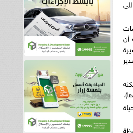
اللى
مات
ابعًا، موضحة أن
ومشيرة
دير
كنه
ياة
ي 6 مراكز بمحافظة