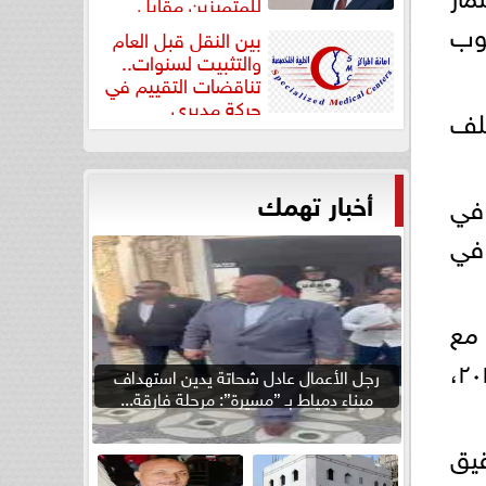
للمتميزين مقابل
جودة...
بوب
بين النقل قبل العام
والتثبيت لسنوات..
تناقضات التقييم في
حركة مديري
تلف
”مستشفيات...
أخبار تهمك
 في
 في
 مع
مديرية الصحة، وذلك على مدار يومي الجمعة والسبت الموافقين ١٣ و١٤ يونيو ٢٠٢٥،
رجل الأعمال عادل شحاتة يدين استهداف
ميناء دمياط بـ ”مسيرة”: مرحلة فارقة...
قيق