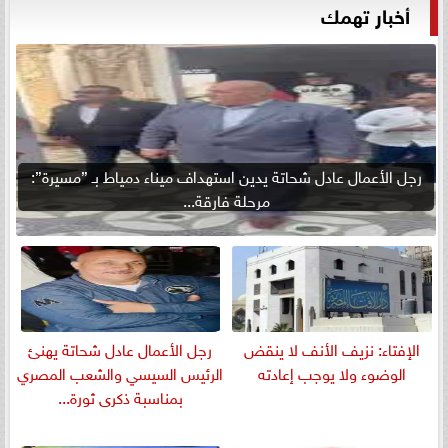
أخبار تهمك
رجل الأعمال عادل شحاتة يدين استهداف ميناء دمياط بـ ”مسيرة”:
مرحلة فارقة...
الإفتاء: نزيف الأنف لا ينقض
رجل الأعمال عادل شحاتة يهنئ
الوضوء ولا يوجب إعادته
الرئيس السيسي والشعب المصري
بمناسبة ذكرى ثورة...