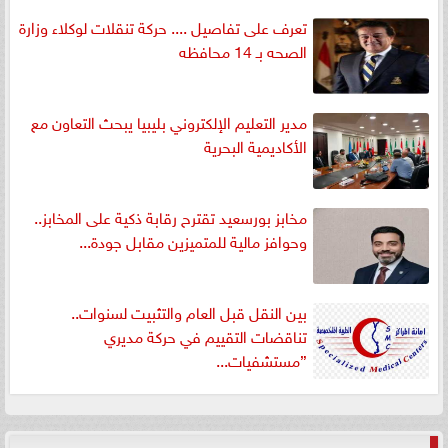
تعرف على تفاصيل .... حركة تنقلات لوكلاء وزارة
الصحه بـ 14 محافظه
مدير التعليم الإلكتروني بليبيا يبحث التعاون مع
الأكاديمية البحرية
مخابز بورسعيد تقترح رقابة ذكية على المخابز..
وحوافز مالية للمتميزين مقابل جودة...
بين النقل قبل العام والتثبيت لسنوات..
تناقضات التقييم في حركة مديري
”مستشفيات...