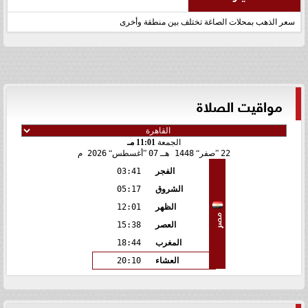
سعر الذهب بمحلات الصاغة تختلف بين منطقة وأخرى
مواقيت الصلاة
الجمعة
11:01 مـ
22
صفر
1448 هـ
07
أغسطس
2026 م
الفجر
03:41
الشروق
05:17
الظهر
12:01
مصر
العصر
15:38
المغرب
18:44
العشاء
20:10