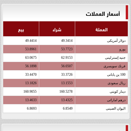
أسعار العملات
العملة
شراء
بيع
دولار أمريكى
49.3414
49.4414
يورو
53.7723
53.8961
جنيه إسترلينى
62.9153
63.0675
فرنك سويسرى
56.0507
56.1898
100 ين يابانى
33.3726
33.4470
ريال سعودى
13.1553
13.1826
دينار كويتى
160.5278
160.9055
درهم اماراتى
13.4325
13.4633
اليوان الصينى
6.8549
6.8693