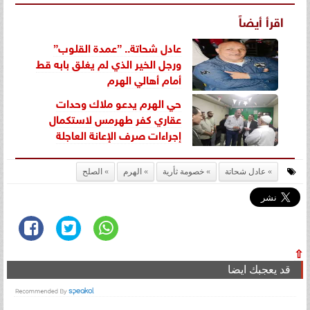
اقرأ أيضاً
عادل شحاتة.. ”عمدة القلوب”
ورجل الخير الذي لم يغلق بابه قط
أمام أهالي الهرم
حي الهرم يدعو ملاك وحدات
عقاري كفر طهرمس لاستكمال
إجراءات صرف الإعانة العاجلة
عادل شحاتة
خصومة ثأرية
الهرم
الصلح
⇧
قد يعجبك ايضا