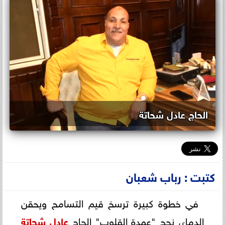
الحاج عادل شحاتة
كتبت : رباب شعبان
في خطوة كبيرة ترسخ قيم التسامح ويحقن
الدماء، نجح "عمدة القلوب" الحاج
عادل شحاتة