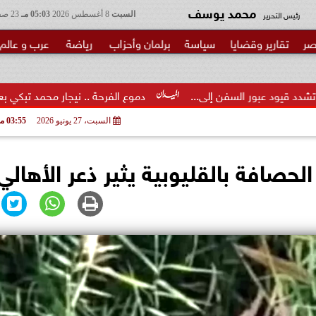
محمد يوسف
رئيس التحرير
السبت
8 أغسطس 2026
05:03 مـ
23 صفر 1448
صر
تقارير وقضايا
سياسة
برلمان وأحزاب
رياضة
عرب و عالم
فن إلى...
دموع الفرحة .. نيجار محمد تبكي بعد القبض على المتو
السبت، 27 يونيو 2026
03:55 مـ
حصافة بالقليوبية يثير ذعر الأهالي