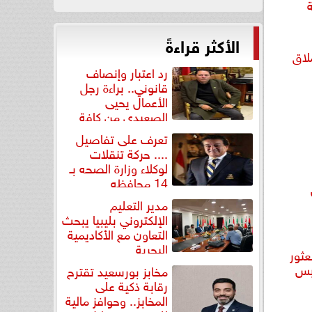
الأكثر قراءةً
لاق
رد اعتبار وإنصاف
قانوني.. براءة رجل
الأعمال يحيى
الصعيدي من كافة
التهم...
تعرف على تفاصيل
.... حركة تنقلات
لوكلاء وزارة الصحه بـ
14 محافظه
مدير التعليم
الإلكتروني بليبيا يبحث
التعاون مع الأكاديمية
البحرية
عثور
بس
مخابز بورسعيد تقترح
رقابة ذكية على
المخابز.. وحوافز مالية