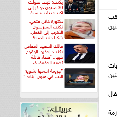
يكتب: كيف تحولت
30 مليون دولار إلى
أكبر هدية سياسية...
عقب
دكتورة فاتن فتحي:
نين
تكتب الممرضون
الأقرب إلى الخطر..
شكرا وزير الصحة
لتكريم...
مالك السعيد المحامي
يكتب: إحذروا الوقوع
فيها.. أخطاء قاتلة
تضيع الحقوق في...
هات
”جريمة اسمها تشويه
نين
الأب في عيون أبناءه ”
فال
زمة