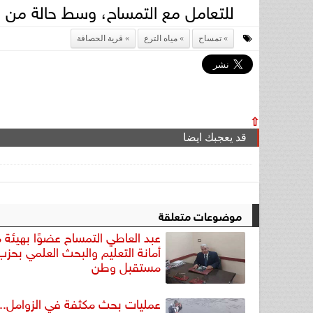
للتعامل مع التمساح، وسط حالة من ال
تمساح
مياه الترع
قرية الحصافة
⇧
قد يعجبك ايضا
موضوعات متعلقة
عبد العاطي التمساح عضوًا بهيئة
أمانة التعليم والبحث العلمي بحزب
مستقبل وطن
عمليات بحث مكثفة في الزوامل.. 