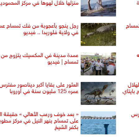
دة
منزلها خلال لهوها في مركز المحمودية
تمساح
رجل ينجو بأعجوبة من فك تمساح عم
في ولاية فلوريدا .. فيديو
عمدة مدينة في المكسيك يتزوج من
تمساح | فيديو
هلال
العثور على بقايا أكبر ديناصور مفترس
 بايتاي
عمره 125 مليون سنة في أوروبا
ترس
« بعد خوف ورعب الأهالي » حقيقة ال
على تمساح بنهر النيل في مركز مطو
بكفر الشيخ