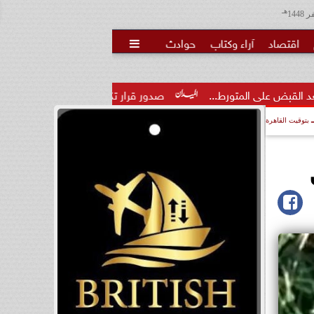
هـ
اقتصاد
آراء وكتاب
حوادث

رط...
صدور قرار تكليف الدكتور مينا مجدي عطا وكيلًا لمديرية الش
بتوقيت القاهرة