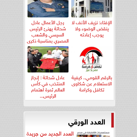
الإفتاء: نزيف الأنف لا
رجل الأعمال عادل
ينقض الوضوء ولا
شحاتة يهنئ الرئيس
يوجب إعادته
السيسي والشعب
المصري بمناسبة ذكرى
ثورة...
بالرقم القومي.. كيفية
عادل شحاتة : إنجاز
الاستعلام عن شكاوى
المنتخب في كأس
تكافل وكرامة
العالم ثمرة اهتمام
الرئيس...
العدد الورقي
العدد الجديد من جريدة