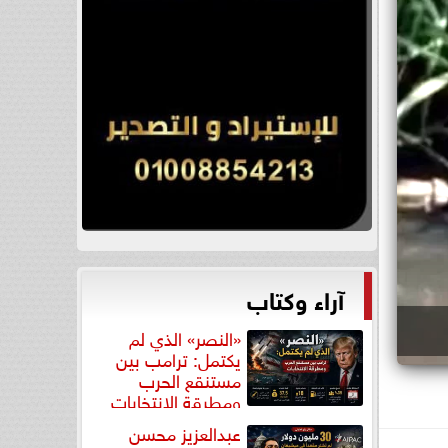
آراء وكتاب
«النصر» الذي لم
يكتمل: ترامب بين
مستنقع الحرب
ومطرقة الانتخابات
عبدالعزيز محسن