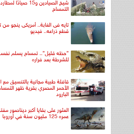
شيخ الصيادين و15 صيادًا لمطار
التمساح
تايه فى الغابة.. أمريكى ينجو من 
قطع ذراعه.. فيديو
”حظه قليل”.. تمساح يسلم نفسه
للشرطة بعد فراره
قافلة طبية مجانية بالتنسيق مع ال
الأحمر المصري بقرية ظهر التمساح
البارود
العثور على بقايا أكبر ديناصور مف
عمره 125 مليون سنة في أوروبا