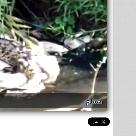
تمساح