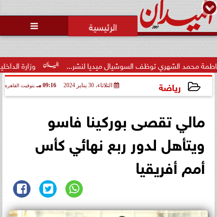
محمد يوسف
رئيس التحرير

لشهري توظف السوشيال ميديا لنشر...
وزارة الداخلية تفتح باب التقديم لحج ال
رياضة
الثلاثاء، 30 يناير 2024
09:16 مـ
بتوقيت القاهرة
2024-01-30 21:16:46
مالي تقصى بوركينا فاسو
ويتأهل لدور ربع نهائي كأس
أمم أفريقيا