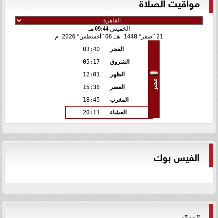
مواقيت الصلاة
الخميس
09:44 مـ
21
صفر
1448 هـ
06
أغسطس
2026 م
الفجر
03:40
الشروق
05:17
الظهر
12:01
مصر
العصر
15:38
المغرب
18:45
العشاء
20:11
الفيس بوك
تويتر