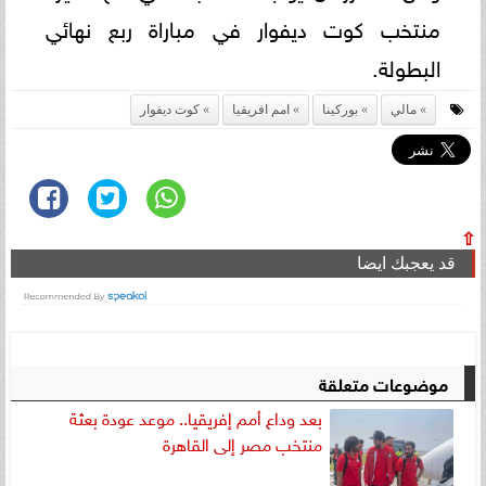
منتخب كوت ديفوار في مباراة ربع نهائي
البطولة.
مالي
بوركينا
امم افريقيا
كوت ديفوار
⇧
قد يعجبك ايضا
موضوعات متعلقة
بعد وداع أمم إفريقيا.. موعد عودة بعثة
منتخب مصر إلى القاهرة