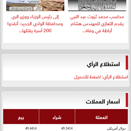
​محاسب محمد ثروت عبد النبي
إلى رئيس الوزراء ووزير الري
يقدم التعازي للمهندس هشام
ومحافظة الوادي الجديد: أنقذوا
أباظة في وفاة...
200 أسرة يقتلها...
استطلاع الرأي
استطلاع الرأي: اضغط للتحميل
أسعار العملات
العملة
شراء
بيع
دولار أمريكى
49.3414
49.4414