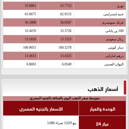
يورو
53.7723
53.8961
جنيه إسترلينى
62.9153
63.0675
فرنك سويسرى
56.0507
56.1898
100 ين يابانى
33.3726
33.4470
ريال سعودى
13.1553
13.1826
دينار كويتى
160.5278
160.9055
درهم اماراتى
13.4325
13.4633
اليوان الصينى
6.8549
6.8693
أسعار الذهب
متوسط سعر الذهب اليوم بالصاغة بالجنيه المصري
الوحدة والعيار
الأسعار بالجنيه المصري
عيار 24
بيع 3,629 شراء 3,686