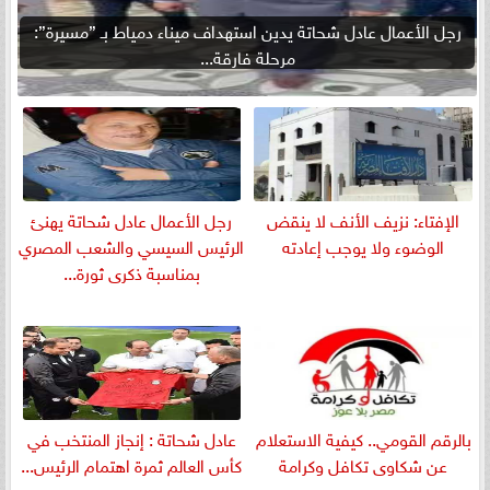
رجل الأعمال عادل شحاتة يدين استهداف ميناء دمياط بـ ”مسيرة”:
مرحلة فارقة...
الإفتاء: نزيف الأنف لا ينقض
رجل الأعمال عادل شحاتة يهنئ
الوضوء ولا يوجب إعادته
الرئيس السيسي والشعب المصري
بمناسبة ذكرى ثورة...
بالرقم القومي.. كيفية الاستعلام
عادل شحاتة : إنجاز المنتخب في
عن شكاوى تكافل وكرامة
كأس العالم ثمرة اهتمام الرئيس...