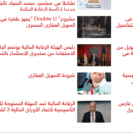
نشاطا فى سبتمبر، محمد الصياد نائبا
جديدا لرئاسة الرقابة المالية
 فى
مشروع” Double U ”يجهز طفرة في
لتفاصيل
السوق العقارى المصرى
ر جنيه تمويل من
رئيس الهيئة الرقابة المالية يوضح آلية
ة في
الاستفادة من صندوق الاستثمار بال
يسية
شروط التمويل العقاري
م فارس
الرقابة المالية تمد المهلة الممنوحة لل
رق
التأسيسية لاتحاد الأوراق المالية 3 أشهر