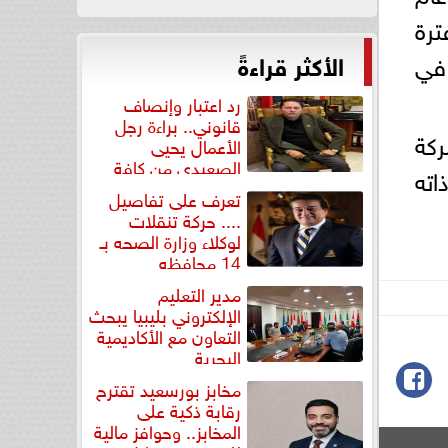
خلال الفترة
ض 33.3% في عدد العقود، ونسبة نمو 28% في
الأكثر قراءةً
رد اعتبار وإنصاف
قانوني.. براءة رجل
الأرصدة المدينة 17.9 مليار جنيه لعدد 601 شركة
الأعمال يحيى
الصعيدي من كافة
ال الشهر ذاته
التهم...
تعرف على تفاصيل
.... حركة تنقلات
لوكلاء وزارة الصحه بـ
14 محافظه
مدير التعليم
الإلكتروني بليبيا يبحث
التعاون مع الأكاديمية
البحرية
مخابز بورسعيد تقترح
رقابة ذكية على
المخابز.. وحوافز مالية