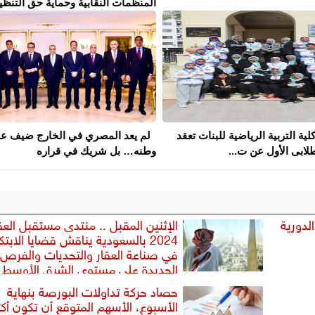
المنظمات النقابية وحماية حق التنظيم 
كلية التربية الرياضية للبنات تعقد
لم يعد المصري في الخارج ضيف ع
لابى الأول عن ت...
وطنه… بل شريك في قراره
الدورية
الإثنين المقبل .. منتدى مستقبل العق
2024 بالسعودية يناقش قضايا الابتكا
في صناعة العقار والتحديات والفرص
الجديدة على مستوى الشرق الأوسط
حصاد حركة تداولات البورصة بنهاية
الأسبوع، الأسهم المتوقع أن تكون أكث