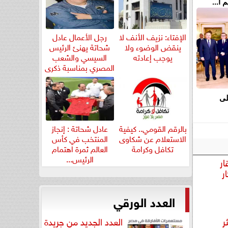
ا...
الإفتاء: نزيف الأنف لا
رجل الأعمال عادل
ينقض الوضوء ولا
شحاتة يهنئ الرئيس
يوجب إعادته
السيسي والشعب
المصري بمناسبة ذكرى
ثورة...
لى
بالرقم القومي.. كيفية
عادل شحاتة : إنجاز
الاستعلام عن شكاوى
المنتخب في كأس
تكافل وكرامة
العالم ثمرة اهتمام
الرئيس...
ار
ر
العدد الورقي
ر
العدد الجديد من جريدة