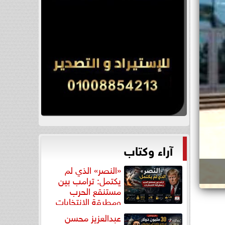
آراء وكتاب
«النصر» الذي لم
يكتمل: ترامب بين
مستنقع الحرب
ومطرقة الانتخابات
عبدالعزيز محسن