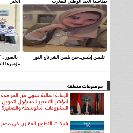
بمناسبة العيد الوطني للمغرب
الخير
تلبيس إبليس..حين يلبس الشر تاج النور
بالصور .. 
مؤتمرها الط
موضوعات متعلقة
الرقابة المالية تنتهي من المراجعة 
لمؤشر التسعير المسؤول لتمويل
المشروعات المتوسطة والصغيرة
شركات التطوير العقاري في مصر