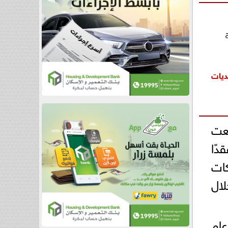
التحديات
قعت
 أو يساوى 2500، بقيمة 11 مليون جنيه، و51 عقدًا
عت شركات
8. مليار جنيه خلال
ول 11 شهرًا من عام