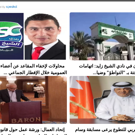
 في نادي الشيخ زايد: اتهامات
محاولات لإخفاء المقاعد عن أعضاء 
تة بـ ”التواطؤ” وضيا...
العمومية خلال الإفطار الجماعي ...
لعربي للتطوع يرعى مسابقة وسام
إتحاد العمال: ورشة عمل حول قانو