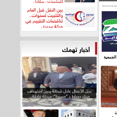
للمتميزين مقابل
جودة...
بين النقل قبل العام
والتثبيت لسنوات..
تناقضات التقييم في
حركة مديري
”مستشفيات...
أخبار تهمك
الجمعية
رجل الأعمال عادل شحاتة يدين استهداف
ميناء دمياط بـ ”مسيرة”: مرحلة فارقة...
ن