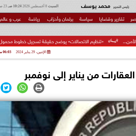
محمد يوسف
رئيس التحرير
السبت
8 أغسطس 2026
10:24 صـ
23 صفر 1448
صر
تقارير وقضايا
سياسة
برلمان وأحزاب
رياضة
عرب و عالم
يم الاتصالات» يوضح حقيقة تسجيل خطوط محمول بأسماء المواطنين دون
الإثنين، 29 يناير 2024
06:03 مـ