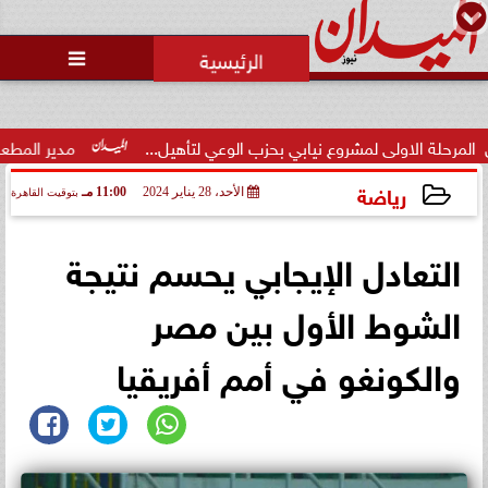
محمد يوسف
رئيس التحرير

الصحة: تنفي إقالة رشا خضر من
رئاسة قطاع الرعاية الأساسية
يابي بحزب الوعي لتأهيل...
مدير المطعم عن واقعة منع سيدة من ا
رياضة
الأحد، 28 يناير 2024
11:00 مـ
بتوقيت القاهرة
2024-01-28 23:00:20
التعادل الإيجابي يحسم نتيجة
الشوط الأول بين مصر
والكونغو في أمم أفريقيا