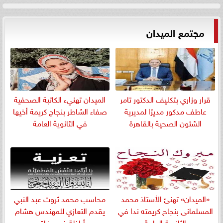
مجتمع الميدان
قرار وزاري بتكليف الدكتور تامر
الميدان تهنيء الكاتبة الصحفية
عاطف مدكور مديرًا لمديرية
صفاء الشاطر بنجاج كريمة أخيها
الشئون الصحية بالقاهرة
في الثانوية العامة
«الميدان» تهنئ الأستاذ محمد
​محاسب محمد ثروت عبد النبي
المسلمانى بنجاح كريمته ندا في
يقدم التعازي للمهندس هشام
الثانوية العامة
أباظة في وفاة...