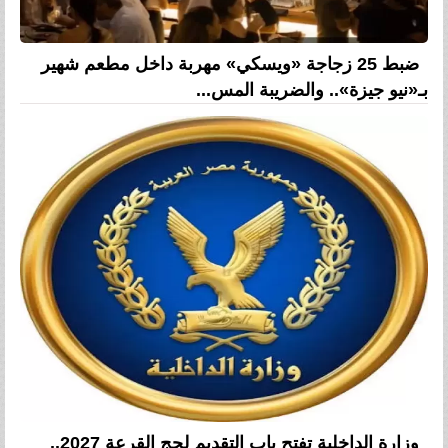
ضبط 25 زجاجة «ويسكي» مهربة داخل مطعم شهير
بـ«نيو جيزة».. والضريبة المس...
وزارة الداخلية تفتح باب التقديم لحج القرعة 2027..