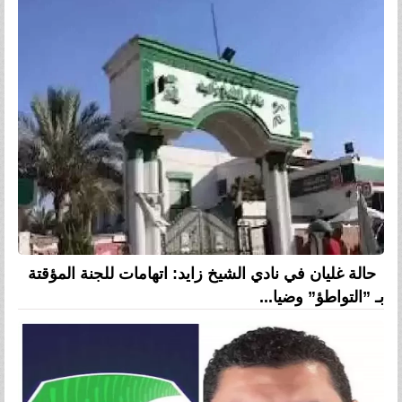
حالة غليان في نادي الشيخ زايد: اتهامات للجنة المؤقتة
بـ ”التواطؤ” وضيا...