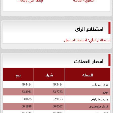
استطلاع الرأي
استطلاع الرأي: اضغط للتحميل
أسعار العملات
العملة
شراء
بيع
دولار أمريكى
49.3414
49.4414
يورو
53.7723
53.8961
جنيه إسترلينى
62.9153
63.0675
فرنك سويسرى
56.0507
56.1898