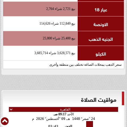
عيار 18
بيع 2,721 شراء 2,764
الاونصة
بيع 112,849 شراء 114,626
الجنيه الذهب
بيع 25,400 شراء 25,800
الكيلو
بيع 3,628,571 شراء 3,685,714
سعر الذهب بمحلات الصاغة تختلف بين منطقة وأخرى
مواقيت الصلاة
الأحد
09:17 صـ
24
صفر
1448 هـ
09
أغسطس
2026 م
الفجر
03:43