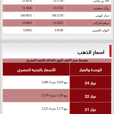
100 ين يابانى
33.3726
33.4470
ريال سعودى
13.1553
13.1826
دينار كويتى
160.5278
160.9055
درهم اماراتى
13.4325
13.4633
اليوان الصينى
6.8549
6.8693
أسعار الذهب
متوسط سعر الذهب اليوم بالصاغة بالجنيه المصري
الوحدة والعيار
الأسعار بالجنيه المصري
عيار 24
بيع 3,629 شراء 3,686
عيار 22
بيع 3,326 شراء 3,379
عيار 21
بيع 3,175 شراء 3,225