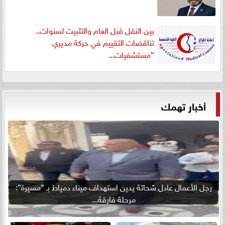
بين النقل قبل العام والتثبيت لسنوات..
تناقضات التقييم في حركة مديري
”مستشفيات...
أخبار تهمك
رجل الأعمال عادل شحاتة يدين استهداف ميناء دمياط بـ ”مسيرة”:
مرحلة فارقة...