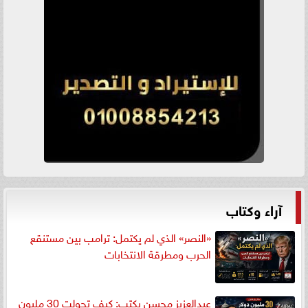
آراء وكتاب
«النصر» الذي لم يكتمل: ترامب بين مستنقع
الحرب ومطرقة الانتخابات
عبدالعزيز محسن يكتب: كيف تحولت 30 مليون