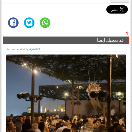
⇧
قد يعجبك ايضا