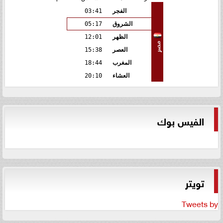
الفجر
03:41
الشروق
05:17
الظهر
12:01
مصر
العصر
15:38
المغرب
18:44
العشاء
20:10
الفيس بوك
تويتر
Tweets by