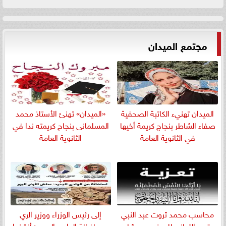
مجتمع الميدان
الميدان تهنيء الكاتبة الصحفية
«الميدان» تهنئ الأستاذ محمد
صفاء الشاطر بنجاج كريمة أخيها
المسلمانى بنجاح كريمته ندا في
في الثانوية العامة
الثانوية العامة
​محاسب محمد ثروت عبد النبي
إلى رئيس الوزراء ووزير الري
يقدم التعازي للمهندس هشام
ومحافظة الوادي الجديد: أنقذوا