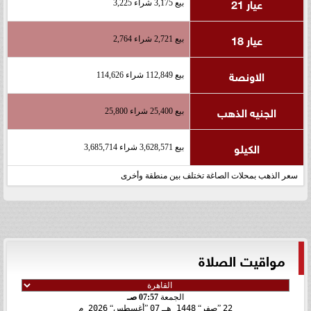
عيار 21
بيع 3,175 شراء 3,225
عيار 18
بيع 2,721 شراء 2,764
الاونصة
بيع 112,849 شراء 114,626
الجنيه الذهب
بيع 25,400 شراء 25,800
الكيلو
بيع 3,628,571 شراء 3,685,714
سعر الذهب بمحلات الصاغة تختلف بين منطقة وأخرى
مواقيت الصلاة
الجمعة
07:57 صـ
22
صفر
1448 هـ
07
أغسطس
2026 م