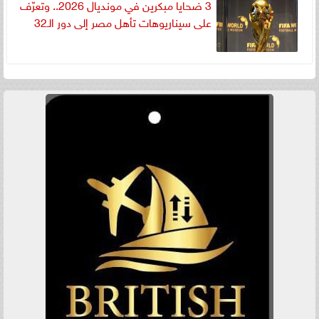
3 ضحايا مبكرين في مونديال 2026.. وتعرّف
على سيناريوهات تأهل مصر إلى دور الـ32