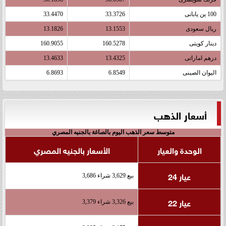
100 ين يابانى
33.3726
33.4470
ريال سعودى
13.1553
13.1826
دينار كويتى
160.5278
160.9055
درهم اماراتى
13.4325
13.4633
اليوان الصينى
6.8549
6.8693
أسعار الذهب
متوسط سعر الذهب اليوم بالصاغة بالجنيه المصري
الوحدة والعيار
الأسعار بالجنيه المصري
عيار 24
بيع 3,629 شراء 3,686
عيار 22
بيع 3,326 شراء 3,379