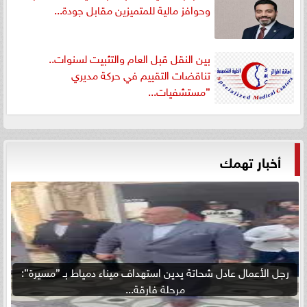
وحوافز مالية للمتميزين مقابل جودة...
بين النقل قبل العام والتثبيت لسنوات..
تناقضات التقييم في حركة مديري
”مستشفيات...
أخبار تهمك
رجل الأعمال عادل شحاتة يدين استهداف ميناء دمياط بـ ”مسيرة”:
مرحلة فارقة...