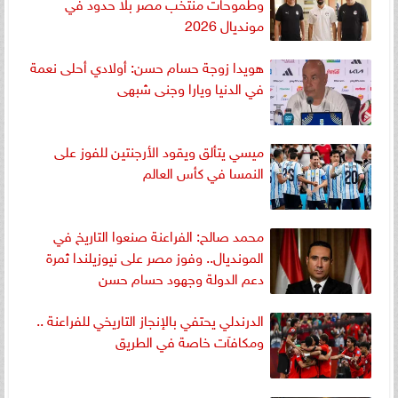
وطموحات منتخب مصر بلا حدود في
مونديال 2026
هويدا زوجة حسام حسن: أولادي أحلى نعمة
في الدنيا ويارا وجنى شبهى
ميسي يتألق ويقود الأرجنتين للفوز على
النمسا في كأس العالم
محمد صالح: الفراعنة صنعوا التاريخ في
المونديال.. وفوز مصر على نيوزيلندا ثمرة
دعم الدولة وجهود حسام حسن
الدرندلي يحتفي بالإنجاز التاريخي للفراعنة ..
ومكافآت خاصة في الطريق