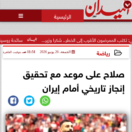
محمد يوسف
رئيس التحرير

رضون الأقرب إلى الخطر.. شكرا وزير...
سائحة روسية لـ”مراسي”: ا
رياضة
الجمعة، 26 يونيو 2026
11:51 صـ
بتوقيت القاهرة
2026-06-26 11:51:42
صلاح على موعد مع تحقيق
إنجاز تاريخي أمام إيران