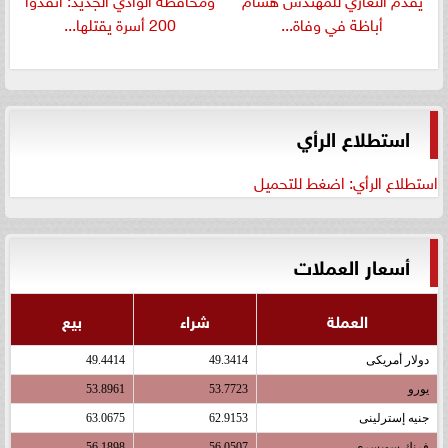
أباظة في وفاة...
200 أسرة يقتلها...
استطلاع الرأي
استطلاع الرأي: اضغط للتحميل
أسعار العملات
العملة
شراء
بيع
دولار أمريكى
49.3414
49.4414
يورو
53.7723
53.8961
جنيه إسترلينى
62.9153
63.0675
فرنك سويسرى
56.0507
56.1898