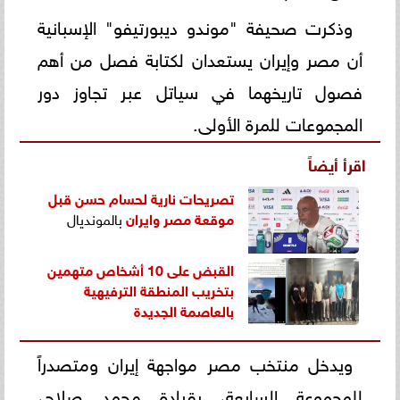
وذكرت صحيفة "موندو ديبورتيفو" الإسبانية
أن مصر وإيران يستعدان لكتابة فصل من أهم
فصول تاريخهما في سياتل عبر تجاوز دور
المجموعات للمرة الأولى.
اقرأ أيضاً
تصريحات نارية لحسام حسن قبل
موقعة مصر و
ايران
بالمونديال
القبض على 10 أشخاص متهمين
بتخريب المنطقة الترفيهية
بالعاصمة الجديدة
ويدخل منتخب مصر مواجهة إيران ومتصدراً
للمجموعة السابعة، بقيادة محمد صلاح،