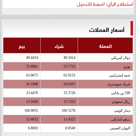
استطلاع الرأي: اضغط للتحميل
أسعار العملات
العملة
شراء
بيع
دولار أمريكى
49.3414
49.4414
يورو
53.7723
53.8961
جنيه إسترلينى
62.9153
63.0675
فرنك سويسرى
56.0507
56.1898
100 ين يابانى
33.3726
33.4470
ريال سعودى
13.1553
13.1826
دينار كويتى
160.5278
160.9055
درهم اماراتى
13.4325
13.4633
اليوان الصينى
6.8549
6.8693