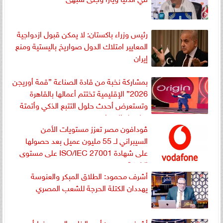
رئيس وزراء باكستان: لا يمكن قبول ازدواجية
المعايير امتلاك الدول صواريخ باليستية ومنع
إيران
بمشاركة نخبة من قادة الصناعة ”قمة أوريجن
2026” الإقليمية تختتم أعمالها بالقاهرة
وتستعرض أحدث حلول التتبع الذكي وأتمتة
سلاسل الإمداد
ڤودافون مصر تعزز مستويات الأمن
السيبراني لــ 55 مليون عميل بعد حصولها
على شهادة ISO/IEC 27001 على مستوى
الشركة
أشرف محمود: الطلاق المبكر والعنوسة
يهددان الكتلة الحرجة للشعب المصري
أشرف محمود: أمن الخليج العربي خط أحمر..