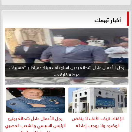
أخبار تهمك
رجل الأعمال عادل شحاتة يدين استهداف ميناء دمياط بـ ”مسيرة”:
مرحلة فارقة...
الإفتاء: نزيف الأنف لا ينقض
رجل الأعمال عادل شحاتة يهنئ
الوضوء ولا يوجب إعادته
الرئيس السيسي والشعب المصري
بمناسبة ذكرى ثورة...