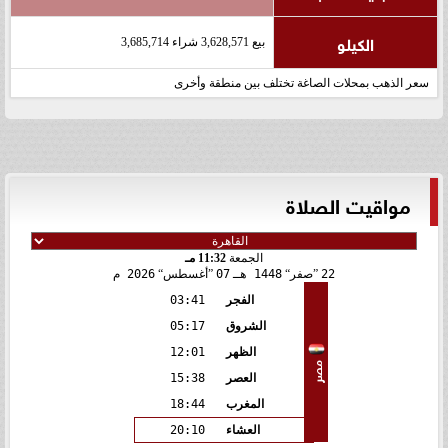
الكيلو
بيع 3,628,571 شراء 3,685,714
سعر الذهب بمحلات الصاغة تختلف بين منطقة وأخرى
مواقيت الصلاة
الجمعة
11:32 مـ
22
صفر
1448 هـ
07
أغسطس
2026 م
الفجر
03:41
الشروق
05:17
الظهر
12:01
مصر
العصر
15:38
المغرب
18:44
العشاء
20:10