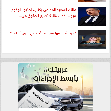
مالك السعيد المحامي يكتب: إحذروا الوقوع
فيها.. أخطاء قاتلة تضيع الحقوق في...
”جريمة اسمها تشويه الأب في عيون أبناءه ”