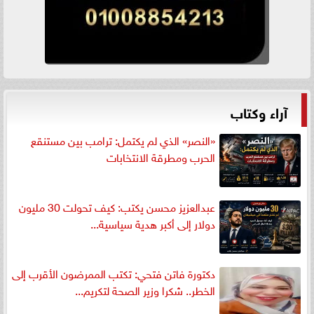
آراء وكتاب
«النصر» الذي لم يكتمل: ترامب بين مستنقع
الحرب ومطرقة الانتخابات
عبدالعزيز محسن يكتب: كيف تحولت 30 مليون
دولار إلى أكبر هدية سياسية...
دكتورة فاتن فتحي: تكتب الممرضون الأقرب إلى
الخطر.. شكرا وزير الصحة لتكريم...