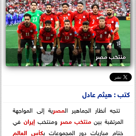
منتخب مصر
كتب : هيثم عادل
تتجه أنظار الجماهير ال
مصر
ية إلى المواجهة
المرتقبة بين
منتخب مصر
ومنتخب
إيران
في
ختام مباريات دور المجموعات ب
كأس العالم