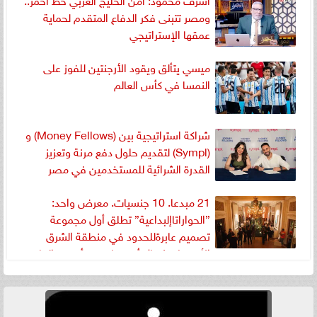
ومصر تتبنى فكر الدفاع المتقدم لحماية
عمقها الإستراتيجي
ميسي يتألق ويقود الأرجنتين للفوز على
النمسا في كأس العالم
شراكة استراتيجية بين (Money Fellows) و
(Sympl) لتقديم حلول دفع مرنة وتعزيز
القدرة الشرائية للمستخدمين في مصر
21 مبدعا. 10 جنسيات. معرض واحد:
”الحواراتاإلبداعية” تطلق أول مجموعة
تصميم عابرةللحدود في منطقة الشرق
الأوسط وشمال أفريقياضمن أسبوع القاهرة
للتصميم 2026