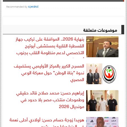
موضوعات متعلقة
بنهاية 2026.. الموافقة على تركيب جهاز
القسطرة القلبية بمستشفى أبوتيج
التخصصي لدعم منظومة القلب بجنوب
أسيوط
المسرح الكبير بالمركز الأوليمبي يستضيف
ندوة ”بناة الوطن” حول معركة الوعي
المصري
إبراهيم حسن: محمد صلاح قائد حقيقي
وطموحات منتخب مصر بلا حدود في
مونديال 2026
هويدا زوجة حسام حسن: أولادي أحلى نعمة
في الدنيا ويارا وجنى شبهى