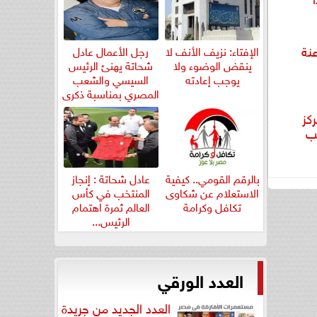
نة
الإفتاء: نزيف الأنف لا
رجل الأعمال عادل
ينقض الوضوء ولا
شحاتة يهنئ الرئيس
يوجب إعادته
السيسي والشعب
المصري بمناسبة ذكرى
ثورة...
ابها حتى الفجر.. 50 مركز
خب
بالرقم القومي.. كيفية
عادل شحاتة : إنجاز
الاستعلام عن شكاوى
المنتخب في كأس
تكافل وكرامة
العالم ثمرة اهتمام
الرئيس...
العدد الورقي
العدد الجديد من جريدة