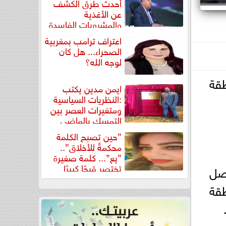
أحدث طرق الكشف
عن الأغذية
والمشروبات الفاسدة
في كتاب...
اعتراف ترامب بمغربية
الصحراء... هل كان
لوجه الله؟
قة
ايمن مدين يكتب
:النظريات السياسية
ومتغيرات العصر بين
التمسك بالماضي
ومواجهة تحديات...
”حين تصبح الكلمة
محكمةً للأخلاق”..
”يع”... كلمة صغيرة
تختصر قبحًا كبيرًا
اصل
طقة