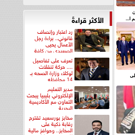
ن
الأكثر قراءةً
ا...
رد اعتبار وإنصاف
قانوني.. براءة رجل
الأعمال يحيى
الصعيدي من كافة
التهم...
تعرف على تفاصيل
.... حركة تنقلات
لوكلاء وزارة الصحه بـ
لى
14 محافظه
مدير التعليم
الإلكتروني بليبيا يبحث
التعاون مع الأكاديمية
البحرية
مخابز بورسعيد تقترح
رقابة ذكية على
المخابز.. وحوافز مالية