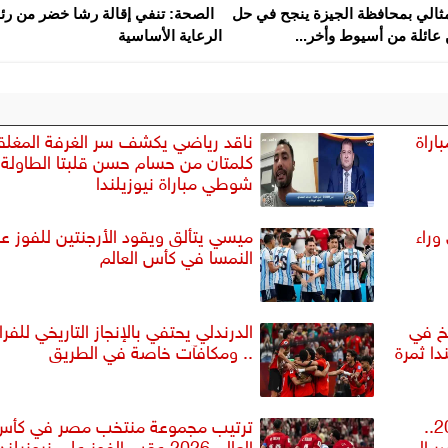
مثالي بمحافظة الجيزة ينجح في حل
الصحة: تنفي إقالة رشا خضر من رئ
عائلة من أسيوط وأخر...
الرعاية الأساسية
اراة
ناقد رياضي يكشف سر الغرفة المغلق
كلمتان من حسام حسن قلبتا الطاولة 
شوطي مباراة نيوزيلندا
وراء
ميسي يتألق ويقود الأرجنتين للفوز ع
النمسا في كأس العالم
يخ في
الدرندلي يحتفي بالإنجاز التاريخي للفرا
دا ثمرة
.. ومكافآت خاصة في الطريق
3 ضحايا مبكرين في مونديال 2026..
ترتيب مجموعة منتخب مصر في كأس
ر إلى
العالم 2026 عقب الفوز على نيوزيلندا