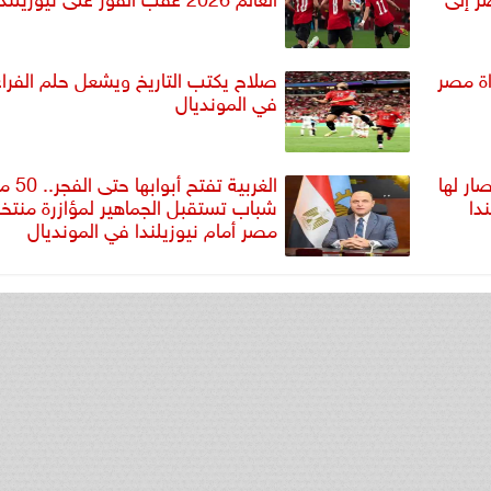
اة مصر
صلاح يكتب التاريخ ويشعل حلم الفراع
في المونديال
ار لها
الغربية تفتح أبو
دا
شباب تستقبل الجماهير لمؤازرة منت
مصر أمام نيوزيلندا في المونديال