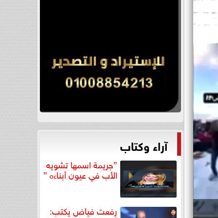
آراء وكتاب
”جريمة اسمها تشويه
الأب في عيون أبناءه ”
رفعت فياض يكتب: