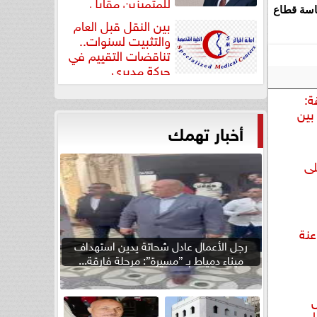
للمتميزين مقابل
اسة قطاع
جودة...
بين النقل قبل العام
والتثبيت لسنوات..
تناقضات التقييم في
حركة مديري
”مستشفيات...
ة:
بين
أخبار تهمك
لى
عنة
رجل الأعمال عادل شحاتة يدين استهداف
ميناء دمياط بـ ”مسيرة”: مرحلة فارقة...