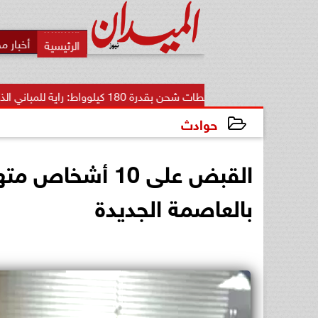
أخبار م
محطات شحن بقدرة 180 كيلوواط: راية للمباني الذكية وSungrow تعززان...
حوادث
2026-06-25 19:31:09
القبض على 10 أش
بالعاصمة الجديدة