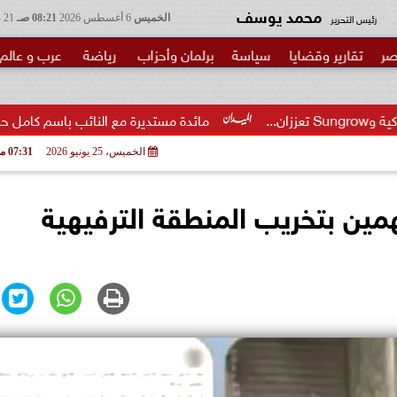
محمد يوسف
رئيس التحرير
الخميس
6 أغسطس 2026
08:21 صـ
21 صفر 1448
صر
تقارير وقضايا
سياسة
برلمان وأحزاب
رياضة
عرب و عالم
مائدة مستديرة مع النائب باسم كامل حول مشروع قانون إنشاء
الخميس، 25 يونيو 2026
07:31 مـ
خاص متهمين بتخريب المنطقة الترفيهية