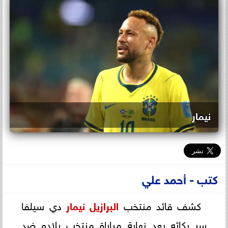
نيمار
كتب - أحمد علي
كشف قائد منتخب
البرازيل
​
نيمار
​ دي سيلفا
سر بكائه بعد نهاية مباراة منتخب بلاده ضد