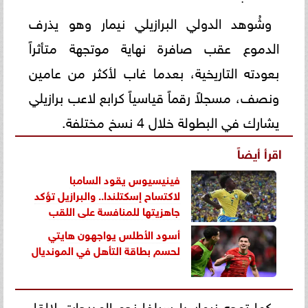
وشُوهد الدولي البرازيلي نيمار وهو يذرف
الدموع عقب صافرة نهاية موتجهة متأثراً
بعودته التاريخية، بعدما غاب لأكثر من عامين
ونصف، مسجلاً رقماً قياسياً كرابع لاعب برازيلي
يشارك في البطولة خلال 4 نسخ مختلفة.
اقرأ أيضاً
فينيسيوس يقود السامبا
لاكتساح إسكتلندا.. والبرازيل تؤكد
جاهزيتها للمنافسة على اللقب
أسود الأطلس يواجهون هايتي
لحسم بطاقة التأهل في المونديال
كما توجه نيمار دا سيلفا نحو المدرجات لإلقاء