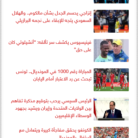
إنزاجي يحسم الجدل بشأن مالكوم.. والهلال
السعودي يتجه للإبقاء على نجمه البرازيلي
فينيسيوس يكشف سر تألقه: “أنشيلوتي كان
على حق”
المباراة رقم 1000 في المونديال.. تونس
تبحث عن رد الاعتبار أمام اليابان
الرئيس السيسي يرحب بتوقيع مذكرة تفاهم
بين الولايات المتحدة وإيران ويشيد بجهود
الوسطاء الإقليميين
الكونغو يحقق مفاجأة كبيرة ويتعادل مع
البرتغال بالمونديال