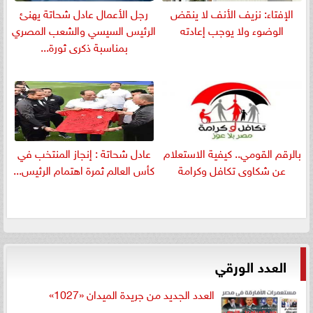
الإفتاء: نزيف الأنف لا ينقض
رجل الأعمال عادل شحاتة يهنئ
الوضوء ولا يوجب إعادته
الرئيس السيسي والشعب المصري
بمناسبة ذكرى ثورة...
بالرقم القومي.. كيفية الاستعلام
عادل شحاتة : إنجاز المنتخب في
عن شكاوى تكافل وكرامة
كأس العالم ثمرة اهتمام الرئيس...
العدد الورقي
العدد الجديد من جريدة الميدان «1027»