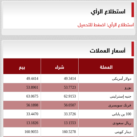
استطلاع الرأي
استطلاع الرأي: اضغط للتحميل
أسعار العملات
العملة
شراء
بيع
دولار أمريكى
49.3414
49.4414
يورو
53.7723
53.8961
جنيه إسترلينى
62.9153
63.0675
فرنك سويسرى
56.0507
56.1898
100 ين يابانى
33.3726
33.4470
ريال سعودى
13.1553
13.1826
دينار كويتى
160.5278
160.9055