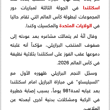
اسكتلندا
في الجولة الثالثة لمباريات دور
المجموعات لبطولة كأس العالم التي تقام حاليا
في
الولايات المتحدة
والمكسيك وكندا.
وقال أنّهُ لم يتمالك مشاعره بعد عودته إلى
صفوف المنتخب ​البرازيل​ي، مؤكداً أنه غلبته
دموعها عقب الفوز على اسكتلندا بثلاثية نظيفة
في ​كأس العالم 2026​.
وسجّل النجم البرازيلي ظهوره الأول مع
"السيليساو" في مباراة البرازيل امام اسكتلندا
بعد غيابه لمدة981 يوماً، بسبب إصابة خطيرة
في الركبة ومشكلات بدنية أخرى أبعدته عن
الملاعب.