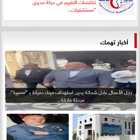
تناقضات التقييم في حركة مديري
”مستشفيات...
أخبار تهمك
رجل الأعمال عادل شحاتة يدين استهداف ميناء دمياط بـ ”مسيرة”:
مرحلة فارقة...