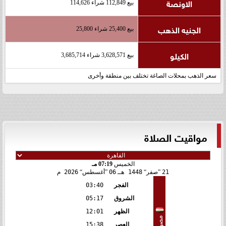
الاونصة
بيع 112,849 شراء 114,626
الجنيه الذهب
بيع 25,400 شراء 25,800
الكيلو
بيع 3,628,571 شراء 3,685,714
سعر الذهب بمحلات الصاغة تختلف بين منطقة وأخرى
مواقيت الصلاة
الخميس
07:19 مـ
21
صفر
1448 هـ
06
أغسطس
2026 م
الفجر
03:40
الشروق
05:17
الظهر
12:01
مصر
العصر
15:38