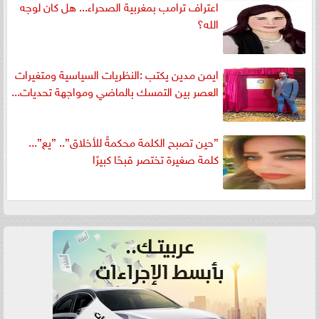
اعتراف ترامب بمغربية الصحراء... هل كان لوجه
الله؟
ايمن مدين يكتب :النظريات السياسية ومتغيرات
العصر بين التمسك بالماضي ومواجهة تحديات...
”حين تصبح الكلمة محكمةً للأخلاق”.. ”يع”...
كلمة صغيرة تختصر قبحًا كبيرًا