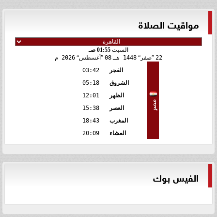
مواقيت الصلاة
السبت
01:55 صـ
22
صفر
1448 هـ
08
أغسطس
2026 م
الفجر
03:42
الشروق
05:18
الظهر
12:01
مصر
العصر
15:38
المغرب
18:43
العشاء
20:09
الفيس بوك