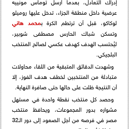
إدراك التعادل، بعدما أرسل توماس مونييه
عرضية داخل منطقة الجزاء، تدخل عليها روميلو
لوكاكو، قبل أن ترتطم الكرة ب
محمد هاني
وتسكن شباك الحارس مصطفى شوبير،
ليُحتسب الهدف كهدف عكسي لصالح المنتخب
البلجيكي.
وشهدت الدقائق المتبقية من اللقاء محاولات
متبادلة من المنتخبين لخطف هدف الفوز، إلا
أن النتيجة ظلت على حالها حتى صافرة النهاية.
وحصد كل منتخب نقطة واحدة في مستهل
مشواره بدور المجموعات، ويحافظ منتخب
مصر في فرصه من أجل الصعود إلى دور الـ32