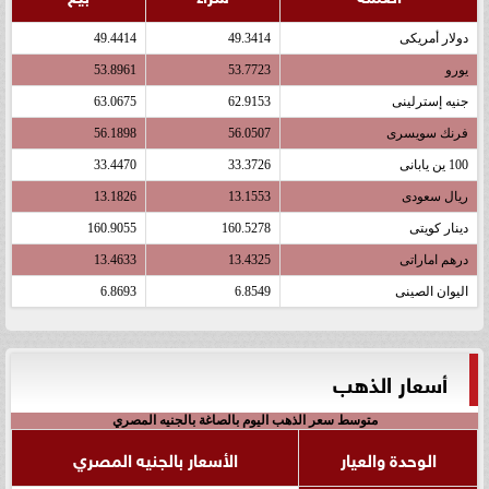
دولار أمريكى
49.3414
49.4414
يورو
53.7723
53.8961
جنيه إسترلينى
62.9153
63.0675
فرنك سويسرى
56.0507
56.1898
100 ين يابانى
33.3726
33.4470
ريال سعودى
13.1553
13.1826
دينار كويتى
160.5278
160.9055
درهم اماراتى
13.4325
13.4633
اليوان الصينى
6.8549
6.8693
أسعار الذهب
متوسط سعر الذهب اليوم بالصاغة بالجنيه المصري
الوحدة والعيار
الأسعار بالجنيه المصري