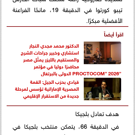
تيبو كورتوا في الدقيقة 19، مانحًا الفراعنة
الأفضلية مبكرًا.
اقرأ أيضاً
الدكتور محمد مجدي النجار
استشاري وخبير جراحات الشرج
والمستقيم بالليزر يمثّل مصر
محاضرًا دوليا في مؤتمر
”PROCTOCOM” 2026 الدولي بالبرتغال
قيادي بحزب الجيل: القمة
المصرية الإماراتية تؤسس لمرحلة
جديدة من الاستقرار الإقليمي
هدف تعادل بلجيكا
في الدقيقة 66، يتمكن منتخب بلجيكا في