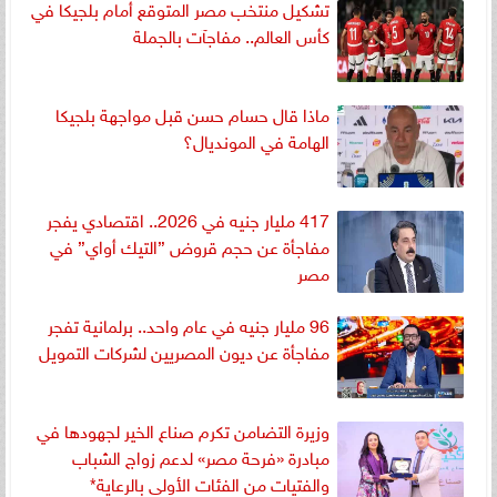
تشكيل منتخب مصر المتوقع أمام بلجيكا في
كأس العالم.. مفاجآت بالجملة
ماذا قال حسام حسن قبل مواجهة بلجيكا
الهامة في المونديال؟
417 مليار جنيه في 2026.. اقتصادي يفجر
مفاجأة عن حجم قروض ”التيك أواي” في
مصر
96 مليار جنيه في عام واحد.. برلمانية تفجر
مفاجأة عن ديون المصريين لشركات التمويل
وزيرة التضامن تكرم صناع الخير لجهودها في
مبادرة «فرحة مصر» لدعم زواج الشباب
والفتيات من الفئات الأولى بالرعاية*