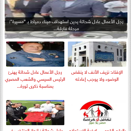
رجل الأعمال عادل شحاتة يدين استهداف ميناء دمياط بـ ”مسيرة”:
مرحلة فارقة...
الإفتاء: نزيف الأنف لا ينقض
رجل الأعمال عادل شحاتة يهنئ
الوضوء ولا يوجب إعادته
الرئيس السيسي والشعب المصري
بمناسبة ذكرى ثورة...
بالرقم القومي.. كيفية الاستعلام
عادل شحاتة : إنجاز المنتخب في