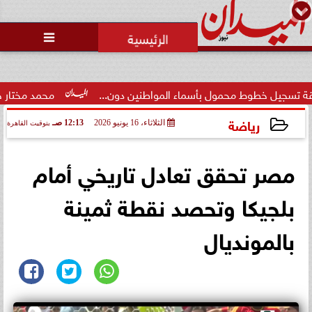
محمد يوسف
رئيس التحرير

ط محمول بأسماء المواطنين دون...
محمد مختار جمعة: بدل الب
رياضة
الثلاثاء، 16 يونيو 2026
12:13 صـ
بتوقيت القاهرة
2026-06-16 00:13:15
مصر تحقق تعادل تاريخي أمام
بلجيكا وتحصد نقطة ثمينة
بالمونديال