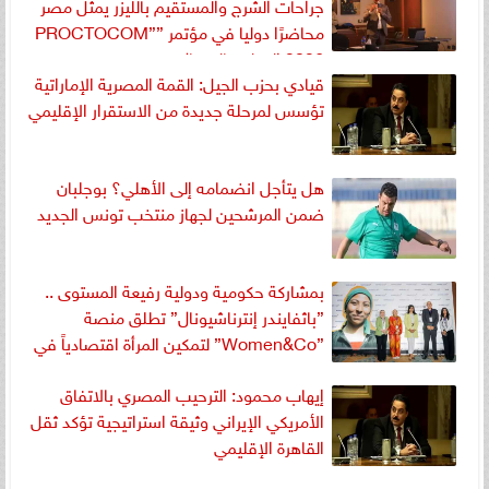
جراحات الشرج والمستقيم بالليزر يمثّل مصر
محاضرًا دوليا في مؤتمر ”PROCTOCOM”
2026 الدولي بالبرتغال
قيادي بحزب الجيل: القمة المصرية الإماراتية
تؤسس لمرحلة جديدة من الاستقرار الإقليمي
هل يتأجل انضمامه إلى الأهلي؟ بوجلبان
ضمن المرشحين لجهاز منتخب تونس الجديد
بمشاركة حكومية ودولية رفيعة المستوى ..
”باثفايندر إنترناشيونال” تطلق منصة
”Women&Co” لتمكين المرأة اقتصادياً في
مصر
إيهاب محمود: الترحيب المصري بالاتفاق
الأمريكي الإيراني وثيقة استراتيجية تؤكد ثقل
القاهرة الإقليمي