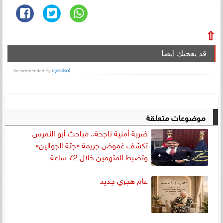
⇧
قد يعجبك ايضا
موضوعات متعلقة
ضربة أمنية ناجحة.. مباحث أبو النمرس
تكشف غموض جريمة «جثة الجوالين»
وتضبط المتهمين خلال 72 ساعة
عام هجري جديد