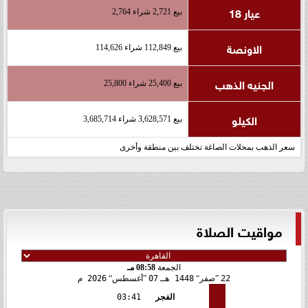
عيار 18
بيع 2,721 شراء 2,764
الاونصة
بيع 112,849 شراء 114,626
الجنيه الذهب
بيع 25,400 شراء 25,800
الكيلو
بيع 3,628,571 شراء 3,685,714
سعر الذهب بمحلات الصاغة تختلف بين منطقة وأخرى
مواقيت الصلاة
الجمعة
08:58 مـ
22
صفر
1448 هـ
07
أغسطس
2026 م
الفجر
03:41