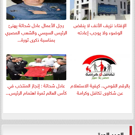
الإفتاء: نزيف الأنف لا ينقض
رجل الأعمال عادل شحاتة يهنئ
الوضوء ولا يوجب إعادته
الرئيس السيسي والشعب المصري
بمناسبة ذكرى ثورة...
بالرقم القومي.. كيفية الاستعلام
عادل شحاتة : إنجاز المنتخب في
عن شكاوى تكافل وكرامة
كأس العالم ثمرة اهتمام الرئيس...
العدد الورقي