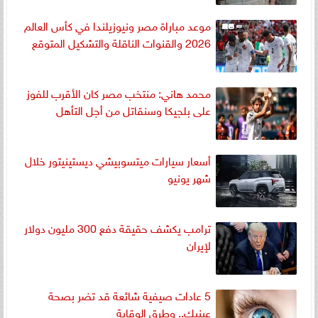
موعد مباراة مصر ونيوزيلندا في كأس العالم
2026 والقنوات الناقلة والتشكيل المتوقع
محمد هاني: منتخب مصر كان الأقرب للفوز
على بلجيكا وسنقاتل من أجل التأهل
أسعار سيارات ميتسوبيشي ديستينيتور خلال
شهر يونيو
ترامب يكشف حقيقة دفع 300 مليون دولار
لإيران
5 عادات صيفية شائعة قد تضر بصحة
عينيك.. وطرق الوقاية