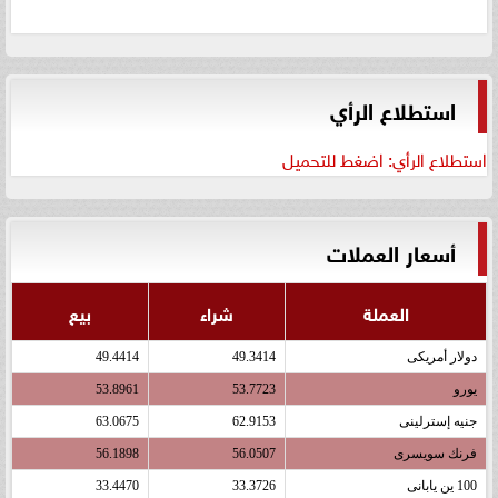
استطلاع الرأي
استطلاع الرأي: اضغط للتحميل
أسعار العملات
العملة
شراء
بيع
دولار أمريكى
49.3414
49.4414
يورو
53.7723
53.8961
جنيه إسترلينى
62.9153
63.0675
فرنك سويسرى
56.0507
56.1898
100 ين يابانى
33.3726
33.4470