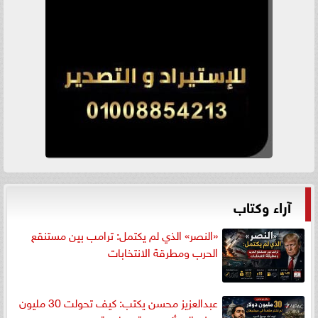
آراء وكتاب
«النصر» الذي لم يكتمل: ترامب بين مستنقع
الحرب ومطرقة الانتخابات
عبدالعزيز محسن يكتب: كيف تحولت 30 مليون