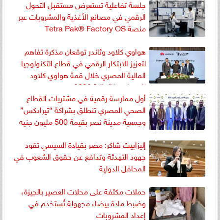
جلسة تفاعلية تستعرض مستقبل التحول
الرقمي في مصانع الأغذية والمشروبات عبر
منصة Tetra Pak®️ Factory OS
هواوي كلاود وثاندر توقعان مذكرة تفاهم
لتعزيز الابتكار الرقمي في قطاع التكنولوجيا
المالية المصري خلال قمة هواوي كلاود
للتكنولوجيا المالية 2026
أول ممارسة رقمية في مشتريات القطاع
الصحي المصري تنطلق بشراكة “تيرادكس”
وجمعية مدينة نصر بقيمة 500 مليون جنيه
إليزابيث شاكر: مصر بقيادة السيسي تقود
جهود التهدئة وتدافع عن حقوق الشعوب في
المحافل الدولية
حملات مكثفة على محلات العصير بالجيزة،
وضبط مادة بيضاء مجهولة تُستخدم في
إعداد المشروبات