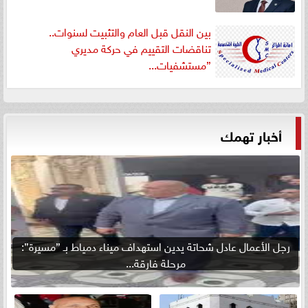
بين النقل قبل العام والتثبيت لسنوات..
تناقضات التقييم في حركة مديري
”مستشفيات...
أخبار تهمك
رجل الأعمال عادل شحاتة يدين استهداف ميناء دمياط بـ ”مسيرة”:
مرحلة فارقة...