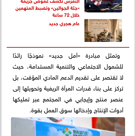
النمرس تكشف غموض جريمة
«جثة الجوالين» وتضبط المتهمين
خلال 72 ساعة
عام هجري جديد
وتمثل مبادرة «أمل جديد» نموذجًا رائدًا
للشمول الاجتماعي والتنمية المستدامة، حيث
لا تقتصر على تقديم الدعم المادي المؤقت، بل
تركز على بناء قدرات المرأة الريفية وتحويلها إلى
عنصر منتج وإيجابي في المجتمع عبر تمليكها
أدوات الإنتاج وإدخالها سوق العمل بقوة.