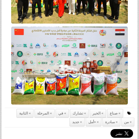
صناع
الخير
تشارك
في
المرحلة
الثانية
من
مبادرة
«أمل
جديد