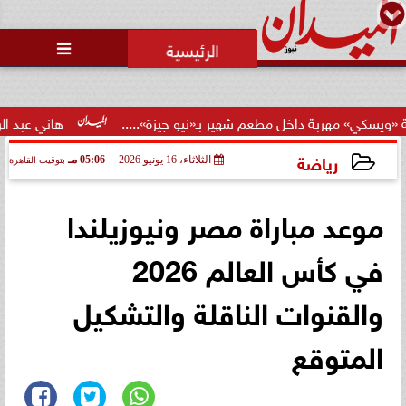
محمد يوسف
رئيس التحرير

حالة غليان في نادي الشيخ زايد:
اتهامات للجنة المؤقتة بـ ”التواطؤ”
وضيا...
هاني عبد الرحيم يُحذر من نصابي السو
رياضة
الثلاثاء، 16 يونيو 2026
05:06 مـ
بتوقيت القاهرة
2026-06-16 17:06:00
موعد مباراة مصر ونيوزيلندا
في كأس العالم 2026
والقنوات الناقلة والتشكيل
المتوقع