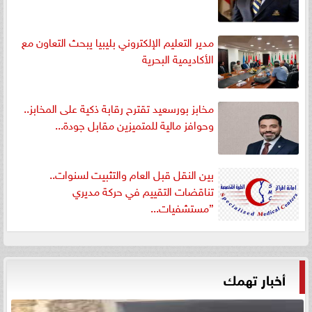
مدير التعليم الإلكتروني بليبيا يبحث التعاون مع
الأكاديمية البحرية
مخابز بورسعيد تقترح رقابة ذكية على المخابز..
وحوافز مالية للمتميزين مقابل جودة...
بين النقل قبل العام والتثبيت لسنوات..
تناقضات التقييم في حركة مديري
”مستشفيات...
أخبار تهمك