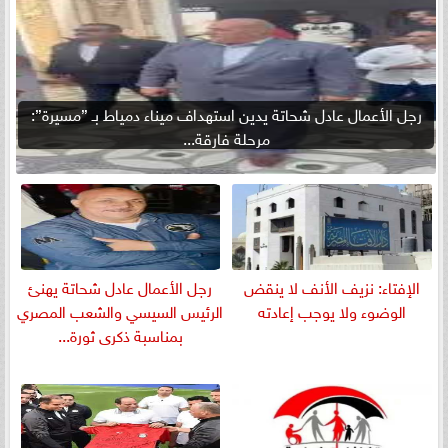
رجل الأعمال عادل شحاتة يدين استهداف ميناء دمياط بـ ”مسيرة”:
مرحلة فارقة...
الإفتاء: نزيف الأنف لا ينقض
رجل الأعمال عادل شحاتة يهنئ
الوضوء ولا يوجب إعادته
الرئيس السيسي والشعب المصري
بمناسبة ذكرى ثورة...