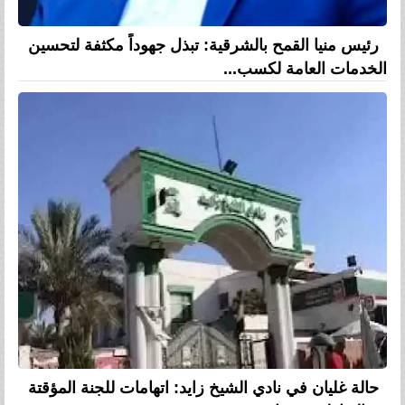
رئيس منيا القمح بالشرقية: تبذل جهوداً مكثفة لتحسين
الخدمات العامة لكسب...
حالة غليان في نادي الشيخ زايد: اتهامات للجنة المؤقتة