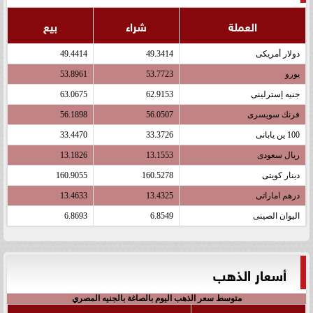
العملة
شراء
بيع
دولار أمريكى
49.3414
49.4414
يورو
53.7723
53.8961
جنيه إسترلينى
62.9153
63.0675
فرنك سويسرى
56.0507
56.1898
100 ين يابانى
33.3726
33.4470
ريال سعودى
13.1553
13.1826
دينار كويتى
160.5278
160.9055
درهم اماراتى
13.4325
13.4633
اليوان الصينى
6.8549
6.8693
أسعار الذهب
متوسط سعر الذهب اليوم بالصاغة بالجنيه المصري