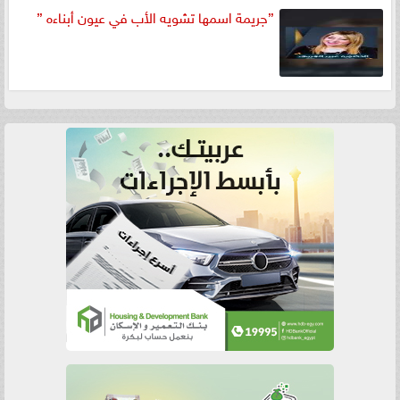
”جريمة اسمها تشويه الأب في عيون أبناءه ”