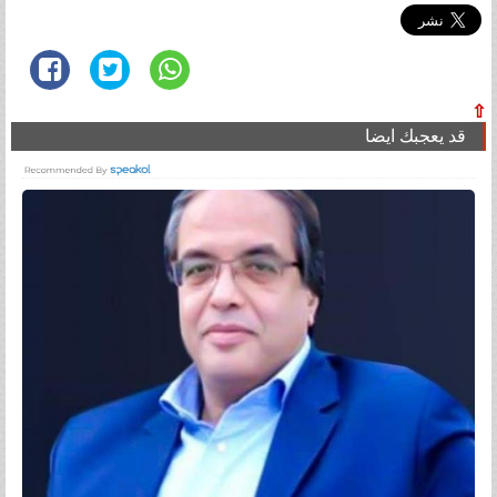
⇧
قد يعجبك ايضا