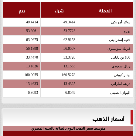
العملة
شراء
بيع
دولار أمريكى
49.3414
49.4414
يورو
53.7723
53.8961
جنيه إسترلينى
62.9153
63.0675
فرنك سويسرى
56.0507
56.1898
100 ين يابانى
33.3726
33.4470
ريال سعودى
13.1553
13.1826
دينار كويتى
160.5278
160.9055
درهم اماراتى
13.4325
13.4633
اليوان الصينى
6.8549
6.8693
أسعار الذهب
متوسط سعر الذهب اليوم بالصاغة بالجنيه المصري