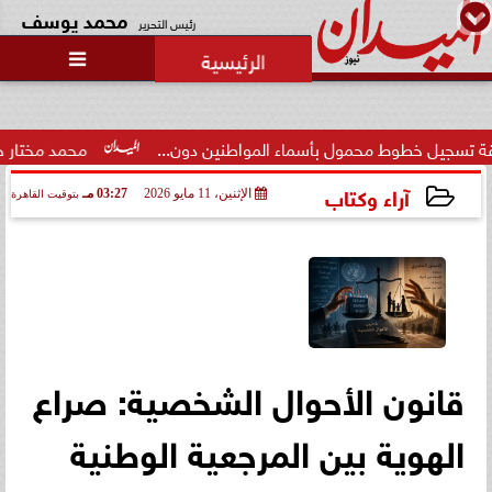
محمد يوسف
رئيس التحرير

 محمول بأسماء المواطنين دون...
محمد مختار جمعة: بدل البطا
آراء وكتاب
الإثنين، 11 مايو 2026
03:27 مـ
بتوقيت القاهرة
2026-05-11 15:27:44
قانون الأحوال الشخصية: صراع
الهوية بين المرجعية الوطنية