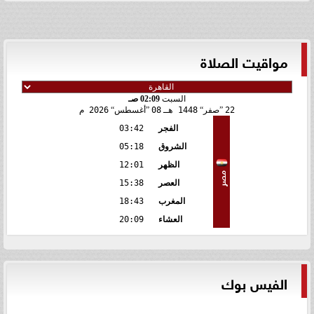
مواقيت الصلاة
السبت
02:09 صـ
22
صفر
1448 هـ
08
أغسطس
2026 م
الفجر
03:42
الشروق
05:18
الظهر
12:01
مصر
العصر
15:38
المغرب
18:43
العشاء
20:09
الفيس بوك