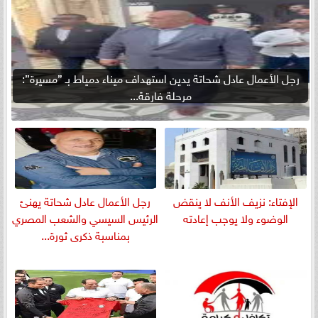
رجل الأعمال عادل شحاتة يدين استهداف ميناء دمياط بـ ”مسيرة”:
مرحلة فارقة...
الإفتاء: نزيف الأنف لا ينقض
رجل الأعمال عادل شحاتة يهنئ
الوضوء ولا يوجب إعادته
الرئيس السيسي والشعب المصري
بمناسبة ذكرى ثورة...