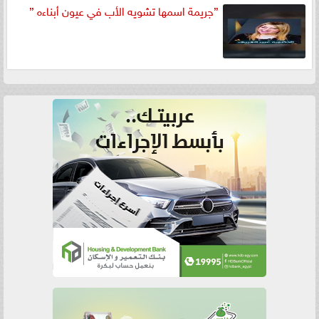
”جريمة اسمها تشويه الأب في عيون أبناءه ”