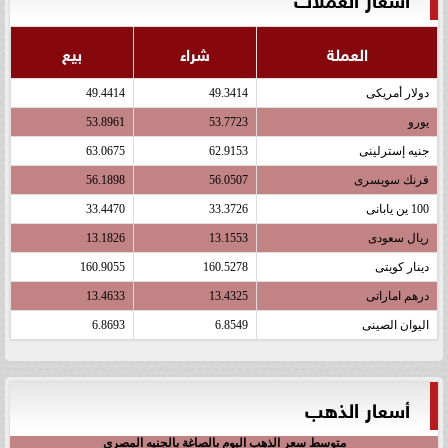
العملة
شراء
بيع
دولار أمريكى
49.3414
49.4414
يورو
53.7723
53.8961
جنيه إسترلينى
62.9153
63.0675
فرنك سويسرى
56.0507
56.1898
100 ين يابانى
33.3726
33.4470
ريال سعودى
13.1553
13.1826
دينار كويتى
160.5278
160.9055
درهم اماراتى
13.4325
13.4633
اليوان الصينى
6.8549
6.8693
أسعار الذهب
متوسط سعر الذهب اليوم بالصاغة بالجنيه المصري