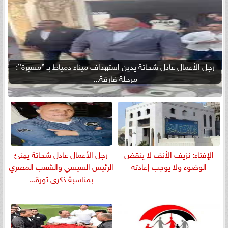
رجل الأعمال عادل شحاتة يدين استهداف ميناء دمياط بـ ”مسيرة”:
مرحلة فارقة...
الإفتاء: نزيف الأنف لا ينقض
رجل الأعمال عادل شحاتة يهنئ
الوضوء ولا يوجب إعادته
الرئيس السيسي والشعب المصري
بمناسبة ذكرى ثورة...