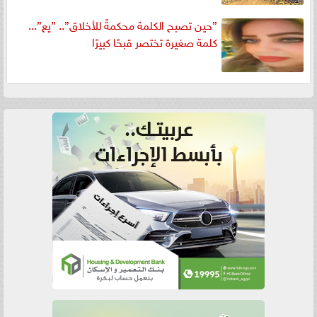
”حين تصبح الكلمة محكمةً للأخلاق”.. ”يع”...
كلمة صغيرة تختصر قبحًا كبيرًا