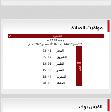
مواقيت الصلاة
الجمعة
12:18 صـ
21
صفر
1448 هـ
07
أغسطس
2026 م
الفجر
03:41
الشروق
05:17
الظهر
12:01
مصر
العصر
15:38
المغرب
18:44
العشاء
20:10
الفيس بوك