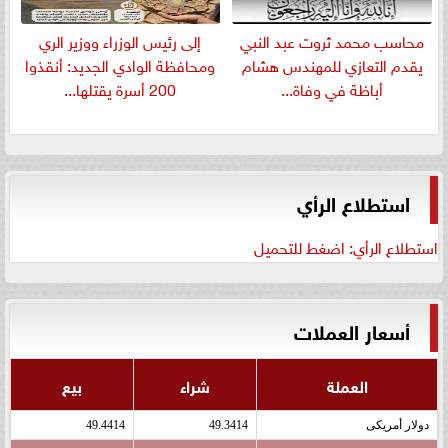
​محاسب محمد ثروت عبد النبي
إلى رئيس الوزراء ووزير الري
يقدم التعازي للمهندس هشام
ومحافظة الوادي الجديد: أنقذوا
أباظة في وفاة...
200 أسرة يقتلها...
استطلاع الرأي
استطلاع الرأي: اضغط للتحميل
أسعار العملات
العملة
شراء
بيع
دولار أمريكى
49.3414
49.4414