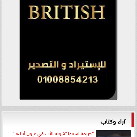
آراء وكتاب
”جريمة اسمها تشويه الأب في عيون أبناءه ”