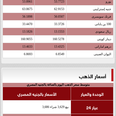
يورو
53.7723
53.8961
جنيه إسترلينى
62.9153
63.0675
فرنك سويسرى
56.0507
56.1898
100 ين يابانى
33.3726
33.4470
ريال سعودى
13.1553
13.1826
دينار كويتى
160.5278
160.9055
درهم اماراتى
13.4325
13.4633
اليوان الصينى
6.8549
6.8693
أسعار الذهب
متوسط سعر الذهب اليوم بالصاغة بالجنيه المصري
الوحدة والعيار
الأسعار بالجنيه المصري
عيار 24
بيع 3,629 شراء 3,686