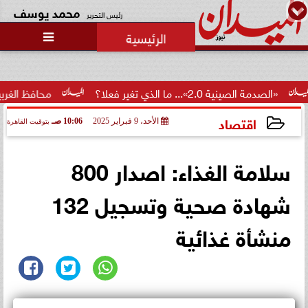
محمد يوسف
رئيس التحرير

 ما الذي تغير فعلا؟
محافظ الغربية يكرم 100 من أوائل الجمهورية والمحافظة ويؤكد: الاستثمار...
اقتصاد
الأحد، 9 فبراير 2025
10:06 صـ
بتوقيت القاهرة
2025-02-09 10:06:13
سلامة الغذاء: اصدار 800
شهادة صحية وتسجيل 132
منشأة غذائية