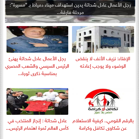
رجل الأعمال عادل شحاتة يدين استهداف ميناء دمياط بـ ”مسيرة”:
مرحلة فارقة...
الإفتاء: نزيف الأنف لا ينقض
رجل الأعمال عادل شحاتة يهنئ
الوضوء ولا يوجب إعادته
الرئيس السيسي والشعب المصري
بمناسبة ذكرى ثورة...
بالرقم القومي.. كيفية الاستعلام
عادل شحاتة : إنجاز المنتخب في
عن شكاوى تكافل وكرامة
كأس العالم ثمرة اهتمام الرئيس...