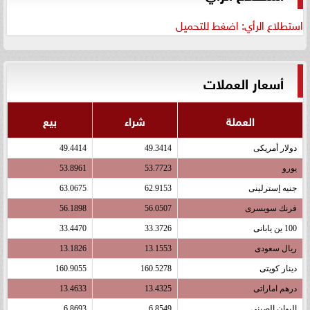
استطلاع الرأي: اضغط للتحميل
أسعار العملات
العملة
شراء
بيع
دولار أمريكى
49.3414
49.4414
يورو
53.7723
53.8961
جنيه إسترلينى
62.9153
63.0675
فرنك سويسرى
56.0507
56.1898
100 ين يابانى
33.3726
33.4470
ريال سعودى
13.1553
13.1826
دينار كويتى
160.5278
160.9055
درهم اماراتى
13.4325
13.4633
اليوان الصينى
6.8549
6.8693