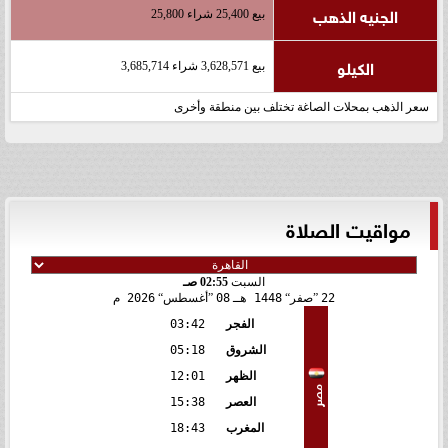
الجنيه الذهب
بيع 25,400 شراء 25,800
الكيلو
بيع 3,628,571 شراء 3,685,714
سعر الذهب بمحلات الصاغة تختلف بين منطقة وأخرى
مواقيت الصلاة
السبت
02:55 صـ
22
صفر
1448 هـ
08
أغسطس
2026 م
الفجر
03:42
الشروق
05:18
الظهر
12:01
مصر
العصر
15:38
المغرب
18:43