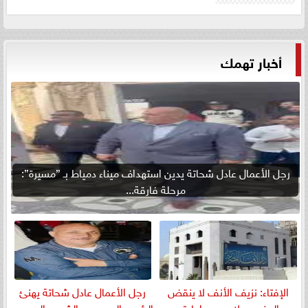
أخبار تهمك
رجل الأعمال عادل شحاتة يدين استهداف ميناء دمياط بـ ”مسيرة”:
مرحلة فارقة...
الإفتاء: نزيف الأنف لا ينقض
رجل الأعمال عادل شحاتة يهنئ
الوضوء ولا يوجب إعادته
الرئيس السيسي والشعب المصري