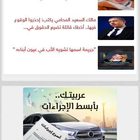
مالك السعيد المحامي يكتب: إحذروا الوقوع
فيها.. أخطاء قاتلة تضيع الحقوق في...
”جريمة اسمها تشويه الأب في عيون أبناءه ”