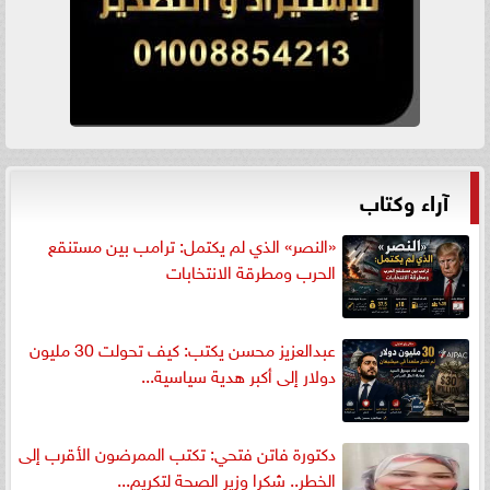
آراء وكتاب
«النصر» الذي لم يكتمل: ترامب بين مستنقع
الحرب ومطرقة الانتخابات
عبدالعزيز محسن يكتب: كيف تحولت 30 مليون
دولار إلى أكبر هدية سياسية...
دكتورة فاتن فتحي: تكتب الممرضون الأقرب إلى
الخطر.. شكرا وزير الصحة لتكريم...