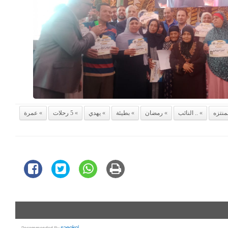
منتزه
.. النائب
رمضان
بطيئة
يهدي
5 رحلات
عمرة