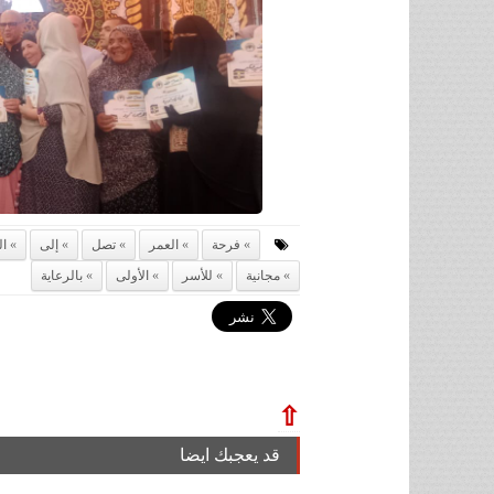
فرحة
العمر
تصل
إلى
ال
مجانية
للأسر
الأولى
بالرعاية
⇧
قد يعجبك ايضا