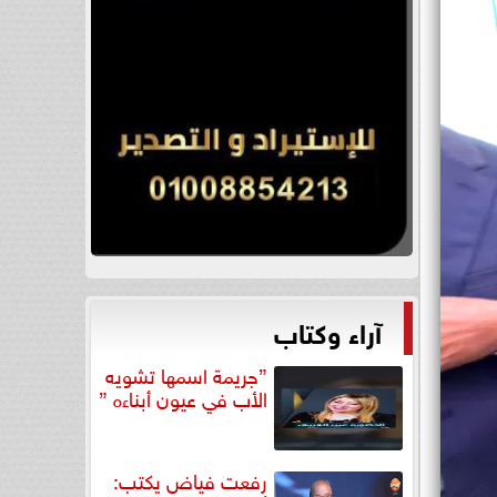
آراء وكتاب
”جريمة اسمها تشويه
الأب في عيون أبناءه ”
رفعت فياض يكتب: