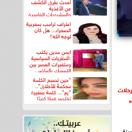
أحدث طرق الكشف
عن الأغذية
والمشروبات الفاسدة
في كتاب...
اعتراف ترامب بمغربية
الصحراء... هل كان
لوجه الله؟
ايمن مدين يكتب
:النظريات السياسية
ومتغيرات العصر بين
التمسك بالماضي
ومواجهة تحديات...
”حين تصبح الكلمة
محكمةً للأخلاق”..
”يع”... كلمة صغيرة
تختصر قبحًا كبيرًا
ه
ينة