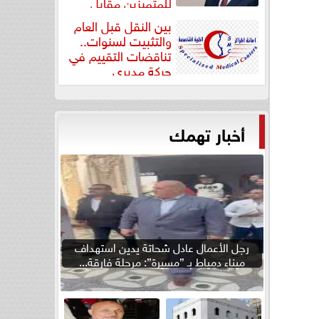
للمتميزين مقابل
جودة...
بين النقل قبل العام
والتثبيت لسنوات..
تناقضات التقييم في
حركة مديري
”مستشفيات...
أخبار تهمك
رجل الأعمال عادل شحاتة يدين استهداف
ميناء دمياط بـ ”مسيرة”: مرحلة فارقة...