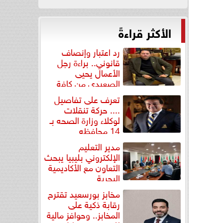
الأكثر قراءةً
رد اعتبار وإنصاف
قانوني.. براءة رجل
الأعمال يحيى
الصعيدي من كافة
التهم...
تعرف على تفاصيل
.... حركة تنقلات
لوكلاء وزارة الصحه بـ
14 محافظه
مدير التعليم
الإلكتروني بليبيا يبحث
التعاون مع الأكاديمية
البحرية
مخابز بورسعيد تقترح
رقابة ذكية على
المخابز.. وحوافز مالية