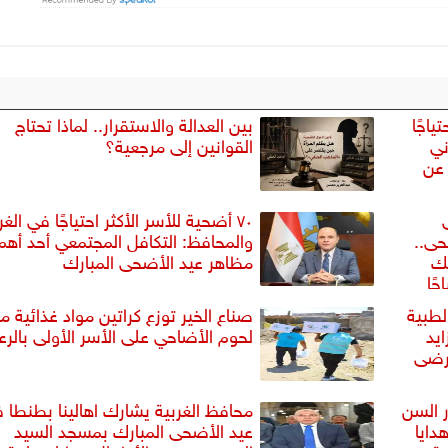
ياجًا
بين العدالة والاستقرار.. لماذا تحتاج
ني
القوانين إلى مرجعية؟
عن
٧٠ أضحية للأسر الأكثر احتياجًا في الغر
حى..
والمحافظ: التكافل المجتمعي أحد أهم
يك
مظاهر عيد الأضحى المبارك
ًا
لطبية
صناع الخير توزع كراتين مواد غذائية م
يد
لحوم الأضاحي على الأسر الأولى بالرعا
مرضى
ر السن
محافظ الغربية يشارك اهالينا بطنطا 
دايا
عيد الأضحى المبارك بمسجد السيد