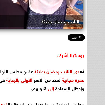
النائب رمضان بطيئة
يوستينا
أشرف
أه
دى النائب
رمضان
بطيئة
عضو مجلس النواب 
عمرة
مجانية
لعدد من الأسر
الأولى
بالرعاية
في 
وإدخال السعادة
إلى
قلوبهم.
وجاءت المبادرة وسط أجواء من البهجة وال
فرحة