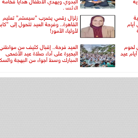
ية
البدوي ويهدي الأطفال هدايا فخامة
الرئيس
٥٥٠ أضحية
زلزال رقمي يضرب ”سيستم” تعليم
 أيام
القاهرة.. وفرحة العيد تتحول إلى ”كا
لأولياء الأمور!
زع أكثر من 450 طن لحوم
العيد فرحة.. إقبال كثيف من مواطني
أيام عيد
البحيرة على أداء صلاة عيد الأضحى
المبارك وسط أجواء من البهجة والسكي