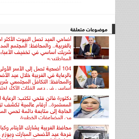
موضوعات متعلقة
أضاحي العيد تصل البيوت الأكثر احت
بالغربية.. والمحافظ: المجتمع المد
شريك أساسي في تخفيف الأعباء 
المواطنين»
104 أضحية تصل إلى الأسر الأولى
بالرعاية في الغربية خلال عيد الأض
والمحافظ: التكافل المجتمعي شر
أساسي في دعم الفئات الأكثر احتياج
دكتورة فاتن فتحي تكتب: الرعاية ا
المستمرة.. أرقام عالمية تكشف تزا
الحاجة إلى متابعة دائمة تحمي ال
من المضاعفات الخطيرة
محافظ الغربية يشارك الأيتام وكبا
فرحة عيد الأضحى المبارك ويوزع ه