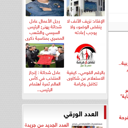
الإفتاء: نزيف الأنف لا
رجل الأعمال عادل
ينقض الوضوء ولا
شحاتة يهنئ الرئيس
يوجب إعادته
السيسي والشعب
المصري بمناسبة ذكرى
ثورة...
بية..
بالرقم القومي.. كيفية
عادل شحاتة : إنجاز
الاستعلام عن شكاوى
المنتخب في كأس
تكافل وكرامة
العالم ثمرة اهتمام
ع
الرئيس...
ية*
العدد الورقي
فرحة
العدد الجديد من جريدة