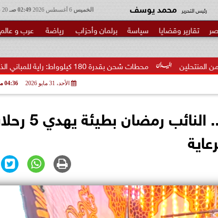
محمد يوسف
رئيس التحرير
الخميس
6 أغسطس 2026
02:49 صـ
20 صفر 1448
صر
تقارير وقضايا
سياسة
برلمان وأحزاب
رياضة
عرب و عالم
محطات شحن بقدرة 180 كيلوواط: راية للمباني الذكية وSungrow تعززان...
الأحد، 31 مايو 2026
04:36 مـ
فرحة العمر تصل إلى المنتزه.. النائب رمضان 
عاية