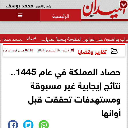
محمد يوسف
رئيس التحرير

حالة غليان في نادي الشيخ زايد:
اتهامات للجنة المؤقتة بـ ”التواطؤ”
وضيا...
ن الحكومة بنسبة تعديل...
محمد مختار جمعة: الإعلام صانع الو
تقارير وقضايا
الإثنين، 16 سبتمبر 2024
02:10 مـ
بتوقيت القاهرة
2024-09-16 14:10:00
حصاد المملكة في عام 1445..
نتائج إيجابية غير مسبوقة
ومستهدفات تحققت قبل
أوانها