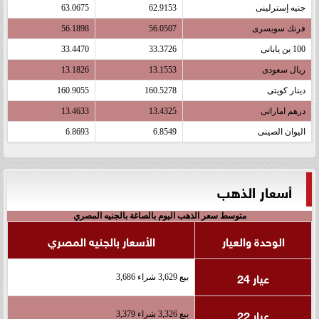
جنيه إسترلينى
62.9153
63.0675
فرنك سويسرى
56.0507
56.1898
100 ين يابانى
33.3726
33.4470
ريال سعودى
13.1553
13.1826
دينار كويتى
160.5278
160.9055
درهم اماراتى
13.4325
13.4633
اليوان الصينى
6.8549
6.8693
أسعار الذهب
متوسط سعر الذهب اليوم بالصاغة بالجنيه المصري
الوحدة والعيار
الأسعار بالجنيه المصري
عيار 24
بيع 3,629 شراء 3,686
عيار 22
بيع 3,326 شراء 3,379