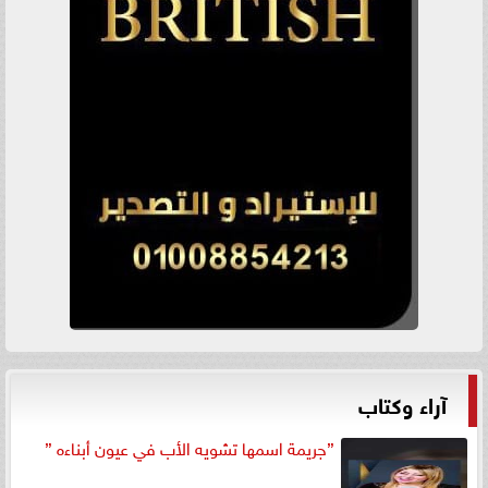
آراء وكتاب
”جريمة اسمها تشويه الأب في عيون أبناءه ”