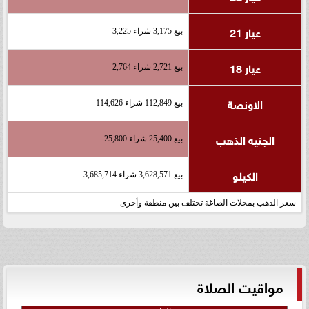
عيار 21
بيع 3,175 شراء 3,225
عيار 18
بيع 2,721 شراء 2,764
الاونصة
بيع 112,849 شراء 114,626
الجنيه الذهب
بيع 25,400 شراء 25,800
الكيلو
بيع 3,628,571 شراء 3,685,714
سعر الذهب بمحلات الصاغة تختلف بين منطقة وأخرى
مواقيت الصلاة