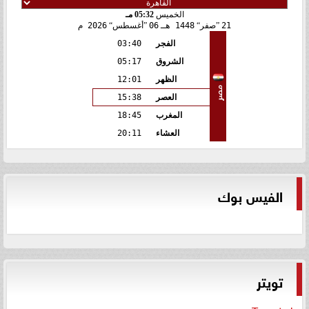
الخميس
05:32 مـ
21
صفر
1448 هـ
06
أغسطس
2026 م
الفجر
03:40
الشروق
05:17
الظهر
12:01
مصر
العصر
15:38
المغرب
18:45
العشاء
20:11
الفيس بوك
تويتر