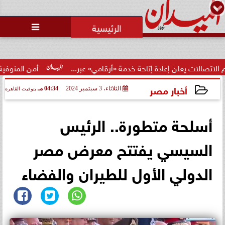
محمد يوسف
رئيس التحرير

لن إعادة إتاحة خدمة «أرقامي» عبر...
أمن المنوفية يكشف ملا
أخبار مصر
الثلاثاء، 3 سبتمبر 2024
04:34 مـ
بتوقيت القاهرة
2024-09-03 16:34:07
أسلحة متطورة.. الرئيس
السيسي يفتتح معرض مصر
الدولي الأول للطيران والفضاء