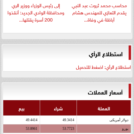
​محاسب محمد ثروت عبد النبي
إلى رئيس الوزراء ووزير الري
يقدم التعازي للمهندس هشام
ومحافظة الوادي الجديد: أنقذوا
أباظة في وفاة...
200 أسرة يقتلها...
استطلاع الرأي
استطلاع الرأي: اضغط للتحميل
أسعار العملات
العملة
شراء
بيع
دولار أمريكى
49.3414
49.4414
يورو
53.7723
53.8961