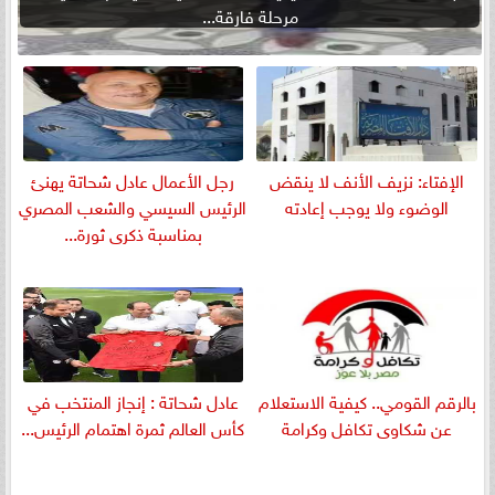
مرحلة فارقة...
الإفتاء: نزيف الأنف لا ينقض
رجل الأعمال عادل شحاتة يهنئ
الوضوء ولا يوجب إعادته
الرئيس السيسي والشعب المصري
بمناسبة ذكرى ثورة...
بالرقم القومي.. كيفية الاستعلام
عادل شحاتة : إنجاز المنتخب في
عن شكاوى تكافل وكرامة
كأس العالم ثمرة اهتمام الرئيس...