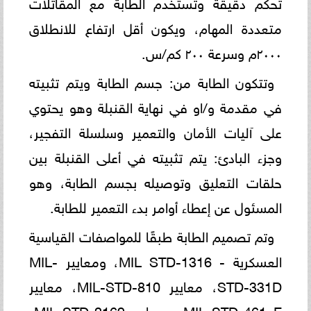
تحكم دقيقة وتستخدم الطابة مع المقاتلات
متعددة المهام، ويكون أقل ارتفاع للانطلاق
۲۰۰۰م وسرعة ٢٠٠ كم/س.
وتتكون الطابة من: جسم الطابة ويتم تثبيته
في مقدمة و/او في نهاية القنبلة وهو يحتوي
على آليات الأمان والتعمير وسلسلة التفجير،
وجزء البادئ: يتم تثبيته في أعلى القنبلة بين
حلقات التعليق وتوصيله بجسم الطابة، وهو
المسئول عن إعطاء أوامر بدء التعمير للطابة.
وتم تصميم الطابة طبقًا للمواصفات القياسية
العسكرية - MIL STD-1316‏، ومعايير MIL-
STD-331D، معايير MIL-STD-810، معايير
MIL-STD-461 E‏، ومعايير MIL-STD-2169،