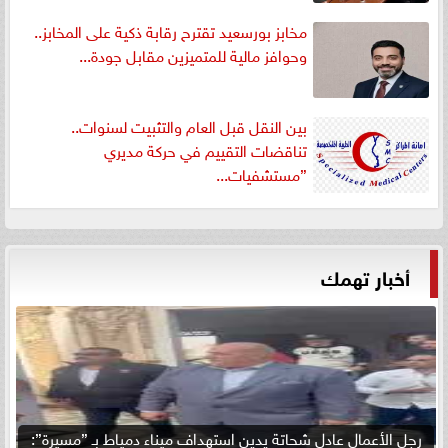
مخابز بورسعيد تقترح رقابة ذكية على المخابز..
وحوافز مالية للمتميزين مقابل جودة...
بين النقل قبل العام والتثبيت لسنوات..
تناقضات التقييم في حركة مديري
”مستشفيات...
أخبار تهمك
رجل الأعمال عادل شحاتة يدين استهداف ميناء دمياط بـ ”مسيرة”: