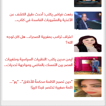
رفعت فياض يكتب: أحدث طرق الكشف عن
الأغذية والمشروبات الفاسدة في كتاب...
اعتراف ترامب بمغربية الصحراء... هل كان لوجه
الله؟
ايمن مدين يكتب :النظريات السياسية ومتغيرات
العصر بين التمسك بالماضي ومواجهة تحديات...
”حين تصبح الكلمة محكمةً للأخلاق”.. ”يع”...
كلمة صغيرة تختصر قبحًا كبيرًا