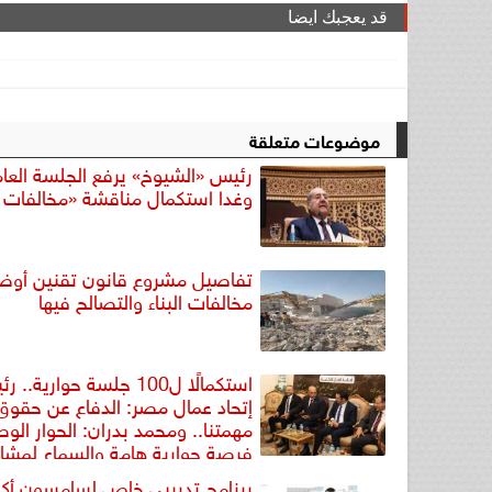
قد يعجبك ايضا
موضوعات متعلقة
رئيس «الشيوخ» يرفع الجلسة العام
وغدا استكمال مناقشة «مخالفات ال
تفاصيل مشروع قانون تقنين أوض
مخالفات البناء والتصالح فيها
استكمالًا ل100 جلسة حوارية..
إتحاد عمال مصر: الدفاع عن حقوق
مهمتنا.. ومحمد بدران: الحوار الوط
فرصة حوارية هامة والسماع لمشا
المواطنين أولوياتنا
برنامج تدريبي خاص لسامسون أكي