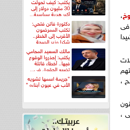
يكتب: كيف تحولت
30 مليون دولار إلى
خ
،
أكبر هدية سياسية...
دكتورة فاتن فتحي:
 فى
تكتب الممرضون
يدا
الأقرب إلى الخطر..
شكرا وزير الصحة
لتكريم...
مالك السعيد المحامي
يكتب: إحذروا الوقوع
ات
فيها.. أخطاء قاتلة
تهم
تضيع الحقوق في...
”جريمة اسمها تشويه
ح ،
الأب في عيون أبناءه ”
ون
ى ،