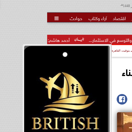
هـ
اقتصاد
آراء وكتاب
حوادث

ر...
أحمد هاشم: الإعلام مُطالب بتطهير وسطه ونشر النموذج ال
بتوقيت القاهرة
اء