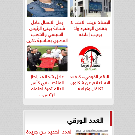
الإفتاء: نزيف الأنف لا
رجل الأعمال عادل
ينقض الوضوء ولا
شحاتة يهنئ الرئيس
يوجب إعادته
السيسي والشعب
المصري بمناسبة ذكرى
ثورة...
بالرقم القومي.. كيفية
عادل شحاتة : إنجاز
الاستعلام عن شكاوى
المنتخب في كأس
تكافل وكرامة
العالم ثمرة اهتمام
الرئيس...
العدد الورقي
العدد الجديد من جريدة