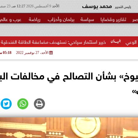
محمد يوسف
رئيس التحرير
الأحد
9 أغسطس 2026
12:27 صـ
23 صفر 1448
صر
تقارير وقضايا
سياسة
برلمان وأحزاب
رياضة
عرب و عالم
ر استثمار سياحي: نستهدف مضاعفة الطاقة الفندقية والتوسع في الاستثما
الأحد، 27 نوفمبر 2022
05:18 مـ
يوخ» بشأن التصالح في مخالفات البن
»