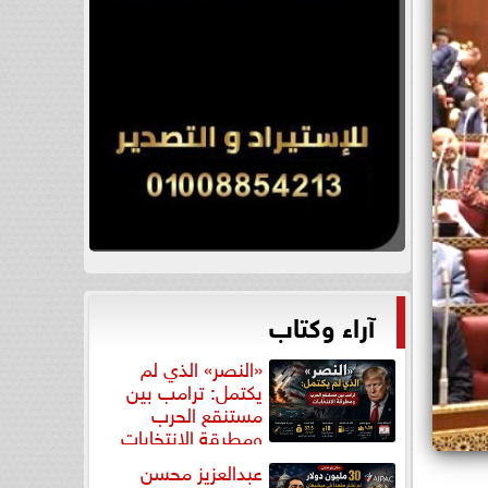
آراء وكتاب
«النصر» الذي لم
يكتمل: ترامب بين
مستنقع الحرب
ومطرقة الانتخابات
عبدالعزيز محسن