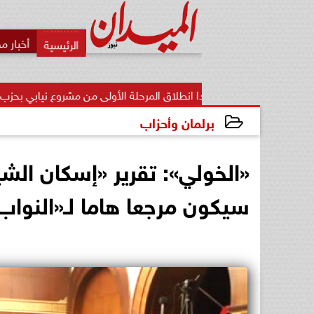
أخبار م
غدا انطلاق المرحلة الأولى من مشروع نيابي بحزب الوعي
خبي
برلمان وأحزاب
2022-11-27 17:18:29
«الخولي»: تقرير «إسكان الش
سيكون مرجعا هاما لـ«النواب