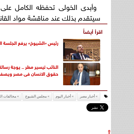
وأبدى الخولى تحفظه الكامل على 
سيتقدم بذلك عند مناقشة مواد القان
اقرأ أيضاً
رئيس «الشيوخ» يرفع الجلسة الع
النائب تيسير مطر .. يوجة رسال
حقوق الانسان فى مصر ويصفها
أخبار مصر
أخبار اليوم
مجلس الشيوخ
مخالفات الب
⇧