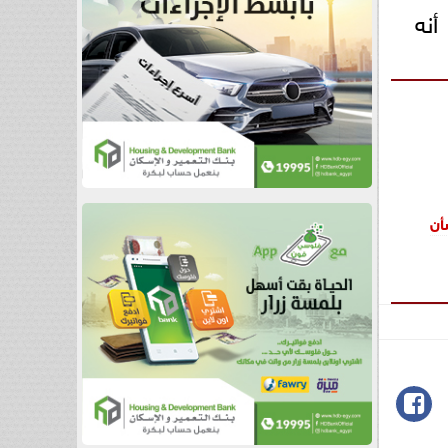
نه
أن