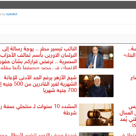
ة..
النائب تيسير مطر .. يوجة رسالة إلى
بناء»
البرلمان الاوربى بأسم تحالف الأحزاب
المصرية .. نرفض قراركم بشأن حقو
الانسان فى مصر ويصفها بأنها مغلو
ومضللة
اع
شيخ الأزهر يرفع الحد الأدنى للإعانة
الشهرية لغير القادرين من 00
700 جنيه شهريا
 رئيس
المشدد 10 سنوات لـ منتحلي صفة 
 العمال
شرطة
ني يُعد
كل
نولا في
فريدة سيف النصر تنضم لأبطال مس