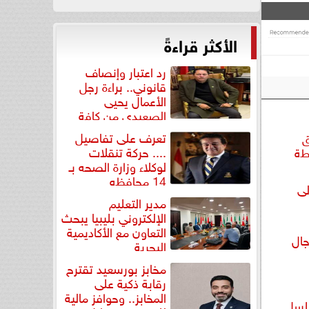
الأكثر قراءةً
رد اعتبار وإنصاف
قانوني.. براءة رجل
الأعمال يحيى
الصعيدي من كافة
التهم...
تعرف على تفاصيل
ق
.... حركة تنقلات
طة
لوكلاء وزارة الصحه بـ
14 محافظه
5 جنيه إلى
مدير التعليم
الإلكتروني بليبيا يبحث
التعاون مع الأكاديمية
رجال
البحرية
مخابز بورسعيد تقترح
رقابة ذكية على
المخابز.. وحوافز مالية
لسل