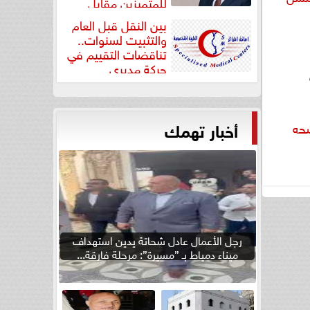
للمتميزين مقابل
جودة...
بين النقل قبل العام
والتثبيت لسنوات..
تناقضات التقييم في
حركة مديري
”مستشفيات...
أخبار تهمك
شحه
رجل الأعمال عادل شحاتة يدين استهداف
ميناء دمياط بـ ”مسيرة”: مرحلة فارقة...