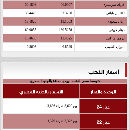
فرنك سويسرى
56.0507
56.1898
100 ين يابانى
33.3726
33.4470
ريال سعودى
13.1553
13.1826
دينار كويتى
160.5278
160.9055
درهم اماراتى
13.4325
13.4633
اليوان الصينى
6.8549
6.8693
أسعار الذهب
متوسط سعر الذهب اليوم بالصاغة بالجنيه المصري
الوحدة والعيار
الأسعار بالجنيه المصري
عيار 24
بيع 3,629 شراء 3,686
عيار 22
بيع 3,326 شراء 3,379