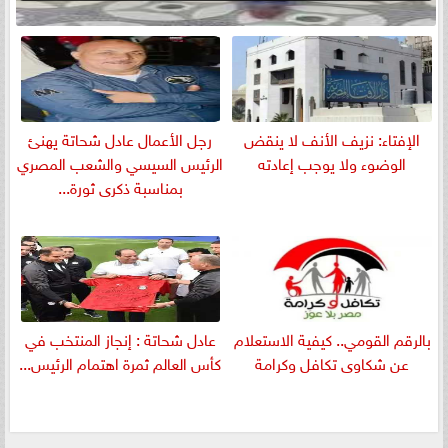
الإفتاء: نزيف الأنف لا ينقض
رجل الأعمال عادل شحاتة يهنئ
الوضوء ولا يوجب إعادته
الرئيس السيسي والشعب المصري
بمناسبة ذكرى ثورة...
بالرقم القومي.. كيفية الاستعلام
عادل شحاتة : إنجاز المنتخب في
عن شكاوى تكافل وكرامة
كأس العالم ثمرة اهتمام الرئيس...