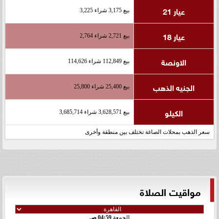
عيار 21
بيع 3,175 شراء 3,225
عيار 18
بيع 2,721 شراء 2,764
الاونصة
بيع 112,849 شراء 114,626
الجنيه الذهب
بيع 25,400 شراء 25,800
الكيلو
بيع 3,628,571 شراء 3,685,714
سعر الذهب بمحلات الصاغة تختلف بين منطقة وأخرى
مواقيت الصلاة
الجمعة
04:59 صـ