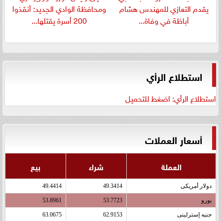
يقدم التعازي للمهندس هشام
ومحافظة الوادي الجديد: أنقذوا
أباظة في وفاة...
200 أسرة يقتلها...
استطلاع الرأي
استطلاع الرأي: اضغط للتحميل
أسعار العملات
العملة
شراء
بيع
دولار أمريكى
49.3414
49.4414
يورو
53.7723
53.8961
جنيه إسترلينى
62.9153
63.0675