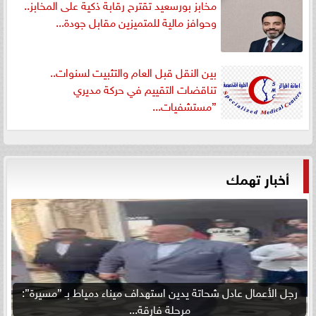
مخابز بورسعيد تقترح رقابة ذكية على المخابز..
وحوافز مالية للمتميزين مقابل جودة...
بين النقل قبل العام والتثبيت لسنوات..
تناقضات التقييم في حركة مديري
”مستشفيات...
أخبار تهمك
رجل الأعمال عادل شحاتة يدين استهداف ميناء دمياط بـ ”مسيرة”:
مرحلة فارقة...