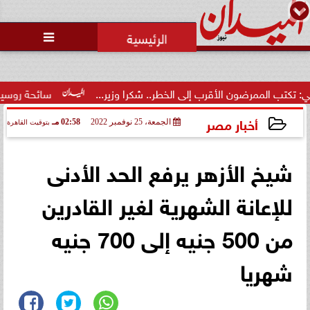
محمد يوسف
رئيس التحرير

حالة غليان في نادي الشيخ زايد:
اتهامات للجنة المؤقتة بـ ”التواطؤ”
وضيا...
لى الخطر.. شكرا وزير...
سائحة روسية لـ”مراسي”: الغردقة تجمع ب
أخبار مصر
الجمعة، 25 نوفمبر 2022
02:58 مـ
بتوقيت القاهرة
2022-11-25 14:58:15
شيخ الأزهر يرفع الحد الأدنى
للإعانة الشهرية لغير القادرين
من 500 جنيه إلى 700 جنيه
شهريا