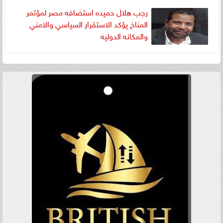
رجب هلال حميده استضافه مصر لمؤتمر
المناخ يؤكد الاستقرار السياسي والامني
والمكانه الدوليه