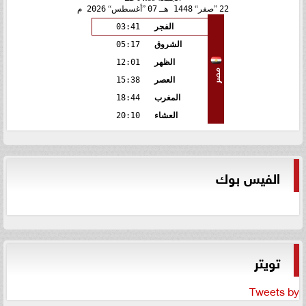
22
صفر
1448 هـ
07
أغسطس
2026 م
الفجر
03:41
الشروق
05:17
الظهر
12:01
مصر
العصر
15:38
المغرب
18:44
العشاء
20:10
الفيس بوك
تويتر
Tweets by