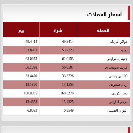
أسعار العملات
العملة
شراء
بيع
دولار أمريكى
49.3414
49.4414
يورو
53.7723
53.8961
جنيه إسترلينى
62.9153
63.0675
فرنك سويسرى
56.0507
56.1898
100 ين يابانى
33.3726
33.4470
ريال سعودى
13.1553
13.1826
دينار كويتى
160.5278
160.9055
درهم اماراتى
13.4325
13.4633
اليوان الصينى
6.8549
6.8693