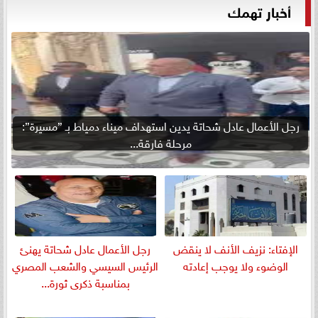
أخبار تهمك
رجل الأعمال عادل شحاتة يدين استهداف ميناء دمياط بـ ”مسيرة”:
مرحلة فارقة...
الإفتاء: نزيف الأنف لا ينقض
رجل الأعمال عادل شحاتة يهنئ
الوضوء ولا يوجب إعادته
الرئيس السيسي والشعب المصري
بمناسبة ذكرى ثورة...