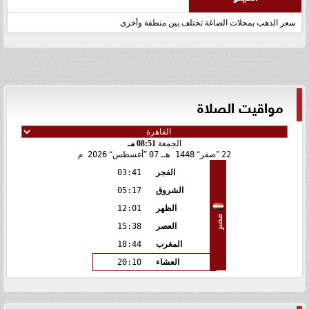
سعر الذهب بمحلات الصاغة تختلف بين منطقة وأخرى
مواقيت الصلاة
الجمعة
08:51 مـ
22
صفر
1448 هـ
07
أغسطس
2026 م
الفجر
03:41
الشروق
05:17
الظهر
12:01
مصر
العصر
15:38
المغرب
18:44
العشاء
20:10