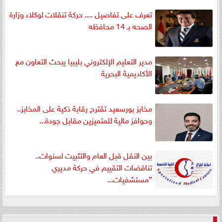
تعرف على تفاصيل .... حركة تنقلات لوكلاء وزارة
الصحه بـ 14 محافظه
مدير التعليم الإلكتروني بليبيا يبحث التعاون مع
الأكاديمية البحرية
مخابز بورسعيد تقترح رقابة ذكية على المخابز..
وحوافز مالية للمتميزين مقابل جودة...
بين النقل قبل العام والتثبيت لسنوات..
تناقضات التقييم في حركة مديري
”مستشفيات...