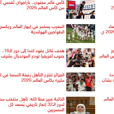
كأس عالم مجنون.. باراجواي تُقصي ألم
من كأس العالم 2026
اد
المغرب يستمر في إبهار العالم ويكسر
الطواحين الهولندية
ز
هدف قاتل يقود كندا إلى دور الـ16..
ر الـ16 في كأس العالم
جنوب أفريقيا تودع المونديال بشرف
دة
الجزائر تنتزع التأهل رفقة النمسا في ل
 بشأن
مثيرة بكأس العالم 2026
لعالم
النائبة عبير عطا الله: تأهل منتخب م
لدور الـ32 إنجاز تاريخي يُسعد كل
المصريين