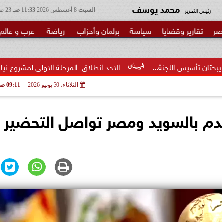
محمد يوسف
رئيس التحرير
السبت
8 أغسطس 2026
11:33 صـ
23 صفر 1448
صر
تقارير وقضايا
سياسة
برلمان وأحزاب
رياضة
عرب و عالم
ة...
الاحد انطلاق  المرحلة الاولى لمشروع نيابي بحزب الوعي لتأه
الثلاثاء، 30 يونيو 2026
09:11 صـ
دم بالسويد ومصر تواصل التحضير