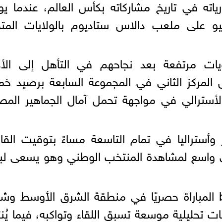
ته في تاريخ مشاركاته بكأس العالم، عندما يو
أستراليا يوم الجمعة 3 يوليو على ملعب دالاس ستاديوم بالولايات الم
ويات مرتفعة بعد نجاحهم في التأهل إلى الأد
ل المركز الثاني في المجموعة السابعة برصيد 
لأسترالي في مواجهة تحمل آمال الجماهير المص
وأستراليا في تمام التاسعة مساءً بتوقيت القا
 واسع لمشاهدة المنتخب الوطني وهو يسعى لبل
وتنقل شبكة قنوات beIN Sports المباراة حصريًا في منطقة الشرق الأوسط 
 تحليلية موسعة تسبق اللقاء وتواكبه، فيما يُن