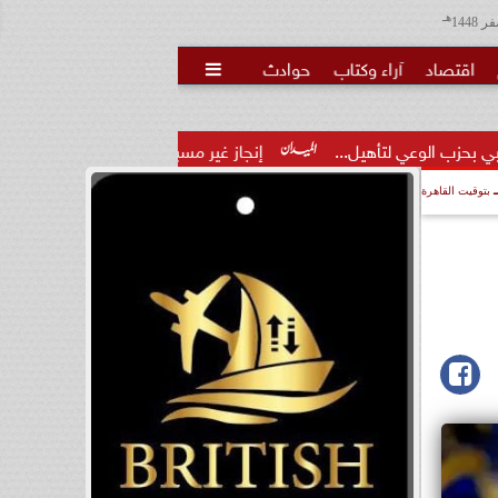
هـ
اقتصاد
آراء وكتاب
حوادث

يل...
إنجاز غير مسبوق.. منتخب الناشئات يهزم الصين ويتأهل إ
بتوقيت القاهرة