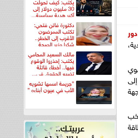
يكتب: كيف تحولت
30 مليون دولار إلى
أكبر هدية سياسية...
دكتورة فاتن فتحي:
دور
تكتب الممرضون
الأقرب إلى الخطر..
ية،
شكرا وزير الصحة
لتكريم...
مالك السعيد المحامي
يكتب: إحذروا الوقوع
فيها.. أخطاء قاتلة
قوي
تضيع الحقوق في...
إلى
”جريمة اسمها تشويه
جهة
الأب في عيون أبناءه ”
تخب
اقة