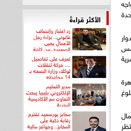
اجه
تحدة
الأكثر قراءةً
رد اعتبار وإنصاف
وار
قانوني.. براءة رجل
الأعمال يحيى
خمس
الصعيدي من كافة
التهم...
رية
تعرف على تفاصيل
.... حركة تنقلات
لوكلاء وزارة الصحه بـ
14 محافظه
هرة
مدير التعليم
وغ
الإلكتروني بليبيا يبحث
التعاون مع الأكاديمية
البحرية
وشمال
مخابز بورسعيد تقترح
رقابة ذكية على
تظر
المخابز.. وحوافز مالية