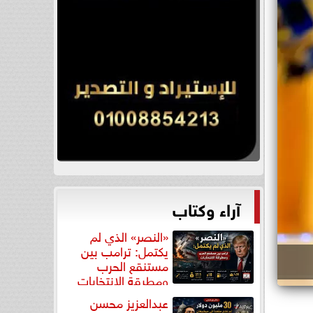
آراء وكتاب
«النصر» الذي لم
يكتمل: ترامب بين
مستنقع الحرب
ومطرقة الانتخابات
عبدالعزيز محسن