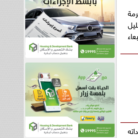
رمة
يل
عاء
اته