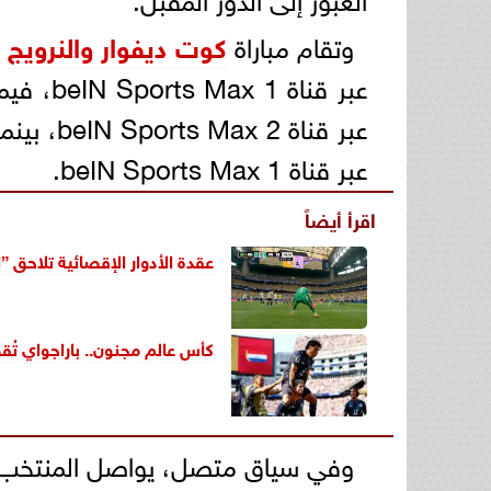
وتقام مباراة
كوت ديفوار والنرويج
ف
عبر قناة beIN Sports Max 1، فيما تنطلق مواجهة
عبر قناة beIN Sports Max 2، بينما يلتقي
عبر قناة beIN Sports Max 1.
اقرأ أيضاً
عقدة الأدوار الإقصائية تلاحق 
كأس عالم مجنون.. باراجواي تُقصي
وفي سياق متصل، يواصل المنتخب ال