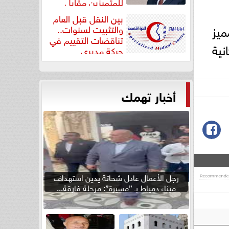
للمتميزين مقابل
جودة...
بين النقل قبل العام
ميز
والتثبيت لسنوات..
تناقضات التقييم في
نية
حركة مديري
”مستشفيات...
أخبار تهمك
رجل الأعمال عادل شحاتة يدين استهداف
ميناء دمياط بـ ”مسيرة”: مرحلة فارقة...