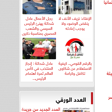
انيا
الإفتاء: نزيف الأنف لا
رجل الأعمال عادل
ينقض الوضوء ولا
شحاتة يهنئ الرئيس
يوجب إعادته
السيسي والشعب
المصري بمناسبة ذكرى
ثورة...
بالرقم القومي.. كيفية
عادل شحاتة : إنجاز
الاستعلام عن شكاوى
المنتخب في كأس
يلة
تكافل وكرامة
العالم ثمرة اهتمام
الرئيس...
صر
العدد الورقي
العدد الجديد من جريدة