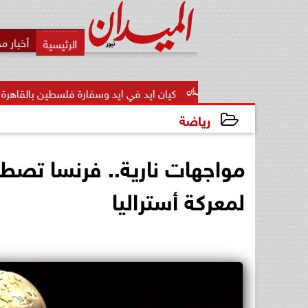
أخبار م
ات
كيان ايد في ايد وسفارة فلسطين بالقاهرة يبحثان تأسيس اللجن
رياضة
2026-06-30 09:11:35
مواجهات نارية.. فرنسا تصط
لمعركة أستراليا