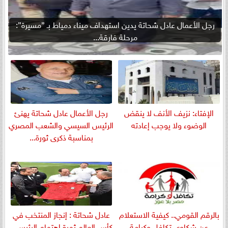
رجل الأعمال عادل شحاتة يدين استهداف ميناء دمياط بـ ”مسيرة”:
مرحلة فارقة...
الإفتاء: نزيف الأنف لا ينقض
رجل الأعمال عادل شحاتة يهنئ
الوضوء ولا يوجب إعادته
الرئيس السيسي والشعب المصري
بمناسبة ذكرى ثورة...
بالرقم القومي.. كيفية الاستعلام
عادل شحاتة : إنجاز المنتخب في
عن شكاوى تكافل وكرامة
كأس العالم ثمرة اهتمام الرئيس...