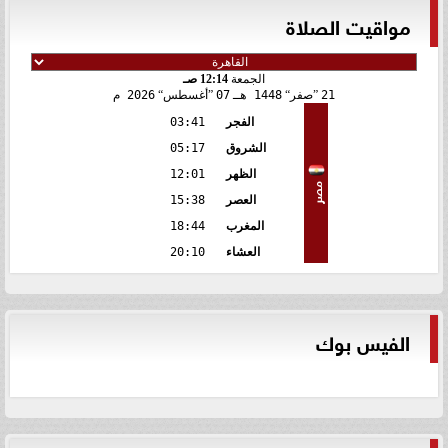
مواقيت الصلاة
الجمعة
12:14 صـ
21
صفر
1448 هـ
07
أغسطس
2026 م
الفجر
03:41
الشروق
05:17
الظهر
12:01
مصر
العصر
15:38
المغرب
18:44
العشاء
20:10
الفيس بوك