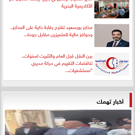
الأكاديمية البحرية
مخابز بورسعيد تقترح رقابة ذكية على المخابز..
وحوافز مالية للمتميزين مقابل جودة...
بين النقل قبل العام والتثبيت لسنوات..
تناقضات التقييم في حركة مديري
”مستشفيات...
أخبار تهمك