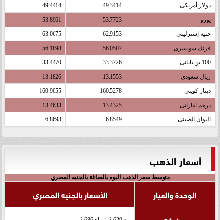
دولار أمريكى
49.3414
49.4414
يورو
53.7723
53.8961
جنيه إسترلينى
62.9153
63.0675
فرنك سويسرى
56.0507
56.1898
100 ين يابانى
33.3726
33.4470
ريال سعودى
13.1553
13.1826
دينار كويتى
160.5278
160.9055
درهم اماراتى
13.4325
13.4633
اليوان الصينى
6.8549
6.8693
أسعار الذهب
متوسط سعر الذهب اليوم بالصاغة بالجنيه المصري
الوحدة والعيار
الأسعار بالجنيه المصري
عيار 24
بيع 3,629 شراء 3,686