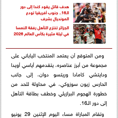
هدف قاتل يقود كندا إلى دور
الـ16.. جنوب أفريقيا تودع
المونديال بشرف
الجزائر تنتزع التأهل رفقة النمسا
في ليلة مثيرة بكأس العالم 2026
ومن المتوقع أن يعتمد المنتخب الياباني على
مجموعة من أبرز عناصره، يتقدمهم أياسي أويدا
ودايتشي كامادا وريتسو دوان، إلى جانب
الحارس زيون سوزوكي، في محاولة للحد من
خطورة الهجوم البرازيلي وخطف بطاقة التأهل
إلى دور الـ16.
وتقام المباراة مساء اليوم الإثنين 29 يونيو