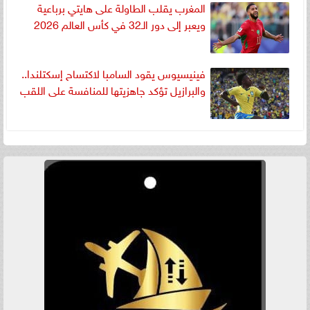
المغرب يقلب الطاولة على هايتي برباعية
ويعبر إلى دور الـ32 في كأس العالم 2026
فينيسيوس يقود السامبا لاكتساح إسكتلندا..
والبرازيل تؤكد جاهزيتها للمنافسة على اللقب