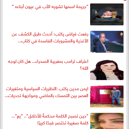
”جريمة اسمها تشويه الأب في عيون أبناءه ”
رفعت فياض يكتب: أحدث طرق الكشف عن
الأغذية والمشروبات الفاسدة في كتاب...
اعتراف ترامب بمغربية الصحراء... هل كان لوجه
الله؟
ايمن مدين يكتب :النظريات السياسية ومتغيرات
العصر بين التمسك بالماضي ومواجهة تحديات...
”حين تصبح الكلمة محكمةً للأخلاق”.. ”يع”...
كلمة صغيرة تختصر قبحًا كبيرًا