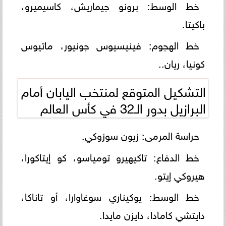
خط الوسط: برونو جيماريش، كاسيميرو،
باكيتا.
خط الهجوم: فينيسيوس جونيور، ماتيوس
كونيا، ريان..
التشكيل المتوقع لمنتخب اليابان أمام
البرازيل بدور الـ32 في كأس العالم
حراسة المرمى: زيون سوزوكي.
خط الدفاع: تاكيهيرو تومياسو، كو إيتاكورا،
هيروكي إيتو.
خط الوسط: يوكيناري سوغاوارا، أو تاناكا،
دايتشي كامادا، دايزن مايدا.