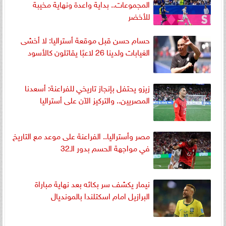
المجموعات.. بداية واعدة ونهاية مخيبة
للأخضر
حسام حسن قبل موقعة أستراليا: لا أخشى
الغيابات ولدينا 26 لاعبًا يقاتلون كالأسود
زيزو يحتفل بإنجاز تاريخي للفراعنة: أسعدنا
المصريين.. والتركيز الآن على أستراليا
مصر وأستراليا.. الفراعنة على موعد مع التاريخ
في مواجهة الحسم بدور الـ32
نيمار يكشف سر بكائه بعد نهاية مباراة
البرازيل امام اسكتلندا بالمونديال