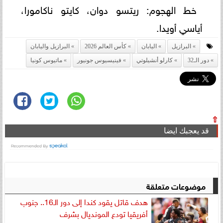
خط الهجوم: ريتسو دوان، كايتو ناكامورا،
أياسي أويدا.
البرازيل
اليابان
كأس العالم 2026
البرازيل واليابان
دور الـ32
كارلو أنشيلوتي
فينيسيوس جونيور
ماتيوس كونيا
⇧
قد يعجبك ايضا
موضوعات متعلقة
هدف قاتل يقود كندا إلى دور الـ16.. جنوب
أفريقيا تودع المونديال بشرف