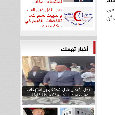
للمتميزين مقابل
جودة...
 في
بين النقل قبل العام
والتثبيت لسنوات..
 أن
تناقضات التقييم في
حركة مديري
”مستشفيات...
أخبار تهمك
رجل الأعمال عادل شحاتة يدين استهداف
ميناء دمياط بـ ”مسيرة”: مرحلة فارقة...