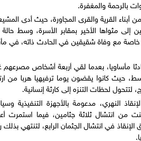
ات بالرحمة والمغفرة.
ن أبناء القرية والقرى المجاورة، حيث أدى المشي
ين إلى مثواها الأخير بمقابر الأسرة، وسط حالة
ايا، خاصة مع وفاة شقيقين في الحادث ذاته، في مأ
ثا مأساويا، بعدما لقي أربعة أشخاص مصرعهم غر
وسط، حيث كانوا يقضون يوما ترفيهيا هربا من ارت
، لتتحول لحظات التنزه إلى كارثة إنسانية.
إنقاذ النهري، مدعومة بالأجهزة التنفيذية وسيا
ت من انتشال ثلاثة جثامين، فيما استمرت أعم
إنقاذ في انتشال الجثمان الرابع، لتنتهي بذلك ر
.