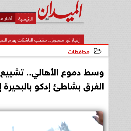
أخبار م
نجاز غير مسبوق.. منتخب الناشئات يهزم الصين ويتأهل إلى نصف...
محافظات
2026-06-21 01:38:10
الغرق بشاطئ إدكو بالبحيرة إل