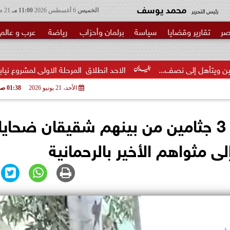
محمد يوسف
رئيس التحرير
الخميس
6 أغسطس 2026
11:00 مـ
21 صفر 1448
صر
تقارير وقضايا
سياسة
برلمان وأحزاب
رياضة
عرب و عالم
الاحد انطلاق  المرحلة الاولى لمشروع نيابي بحزب الوعي لتأهيل...
الأحد، 21 يونيو 2026
01:38 صـ
وسط دموع الأهالي.. تشييع 3 جثامين من بينهم شقيقان ضحايا
ى مثواهم الأخير بالرحمانية