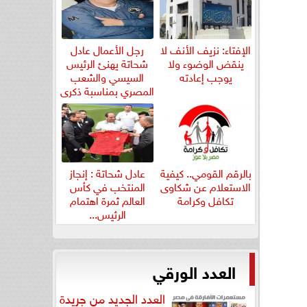
الإفتاء: نزيف الأنف لا
رجل الأعمال عادل
ينقض الوضوء ولا
شحاتة يهنئ الرئيس
يوجب إعادته
السيسي والشعب
المصري بمناسبة ذكرى
ثورة...
بالرقم القومي.. كيفية
عادل شحاتة : إنجاز
الاستعلام عن شكاوى
المنتخب في كأس
تكافل وكرامة
العالم ثمرة اهتمام
الرئيس...
العدد الورقي
العدد الجديد من جريدة