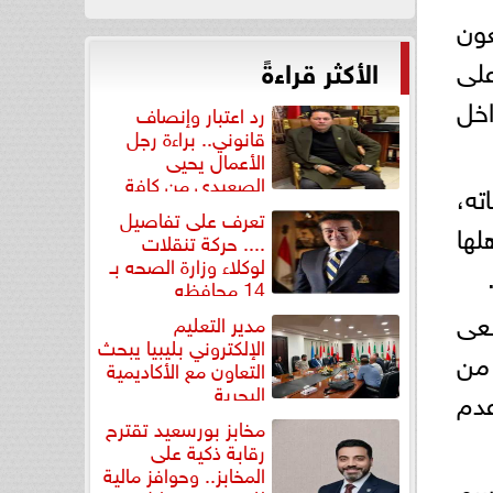
عون
على
الأكثر قراءةً
خل
رد اعتبار وإنصاف
قانوني.. براءة رجل
الأعمال يحيى
الصعيدي من كافة
ته،
التهم...
تعرف على تفاصيل
لها
.... حركة تنقلات
لوكلاء وزارة الصحه بـ
14 محافظه
عى
مدير التعليم
الإلكتروني بليبيا يبحث
 من
التعاون مع الأكاديمية
البحرية
عدم
مخابز بورسعيد تقترح
رقابة ذكية على
المخابز.. وحوافز مالية
وسم