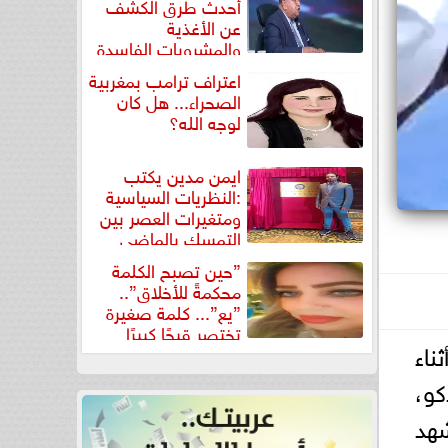
أحدث طرق الكشف
عن الأغذية
والمشروبات الفاسدة
في كتاب...
اعتراف ترامب بمغربية
الصحراء... هل كان
لوجه الله؟
ايمن مدين يكتب
:النظريات السياسية
ومتغيرات العصر بين
التمسك بالماضي
ومواجهة تحديات...
”حين تصبح الكلمة
محكمةً للأخلاق”..
”يع”... كلمة صغيرة
تختصر قبحًا كبيرًا
ناء
كو،
هد