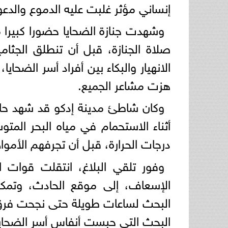
إنساني مؤثر غلبت عليه الدموع والدعو
وشهدت جنازة الضحايا حضورا كبيرا م
صلاة الجنازة، قبل أن تنطلق الجثام
الانهيار والبكاء بين أفراد أسر الضح
هزت مشاعر الجميع.
وكان شاطئ مدينة إدكو قد شهد حاد
أثناء الاستحمام في مياه البحر المت
درجات الحرارة، قبل أن تجرفهم الأمواج
وفور تلقي البلاغ، انتقلت قوات ال
الإسعاف، إلى موقع الحادث، وتمكن
البحث لساعات طويلة حتى نجحت فرق ال
البحث التي حبست أنفاس أسر الضحايا