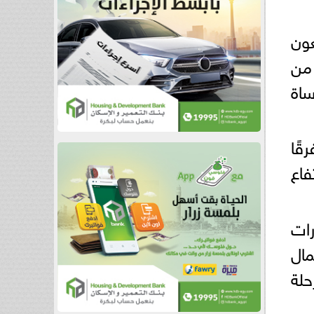
عون
 من
ساة
قًا
فاع
رات
ال
حلة