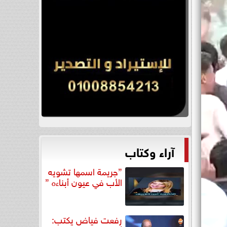
آراء وكتاب
”جريمة اسمها تشويه
الأب في عيون أبناءه ”
رفعت فياض يكتب: