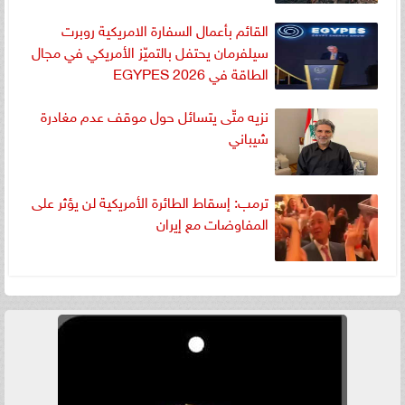
القائم بأعمال السفارة الامريكية روبرت
سيلفرمان يحتفل بالتميّز الأمريكي في مجال
الطاقة في EGYPES 2026
نزيه متّى يتسائل حول موقف عدم مغادرة
شيباني
ترمب: إسقاط الطائرة الأمريكية لن يؤثر على
المفاوضات مع إيران