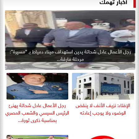
أخبار تهمك
رجل الأعمال عادل شحاتة يدين استهداف ميناء دمياط بـ ”مسيرة”:
مرحلة فارقة...
الإفتاء: نزيف الأنف لا ينقض
رجل الأعمال عادل شحاتة يهنئ
الوضوء ولا يوجب إعادته
الرئيس السيسي والشعب المصري
بمناسبة ذكرى ثورة...