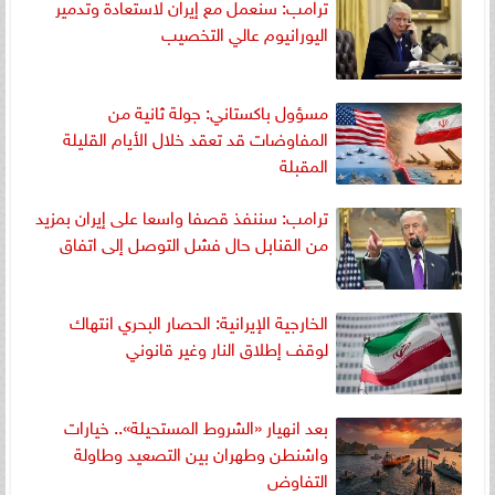
ترامب: سنعمل مع إيران لاستعادة وتدمير
اليورانيوم عالي التخصيب
مسؤول باكستاني: جولة ثانية من
المفاوضات قد تعقد خلال الأيام القليلة
المقبلة
ترامب: سننفذ قصفا واسعا على إيران بمزيد
من القنابل حال فشل التوصل إلى اتفاق
الخارجية الإيرانية: الحصار البحري انتهاك
لوقف إطلاق النار وغير قانوني
بعد انهيار «الشروط المستحيلة».. خيارات
واشنطن وطهران بين التصعيد وطاولة
التفاوض