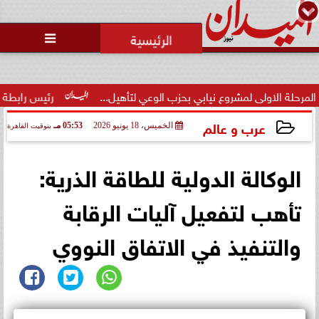
محمد يوسف
رئيس التحرير

حالة غليان في نادي الشيخ زايد:
اتهامات للجنة المؤقتة بـ ”التواطؤ”
وضيا...
نيابي بحزب الوعي لتأهيل...
رئيس رابطة الدوري الإسباني: ناصر ال
عرب و عالم
الخميس، 18 يونيو 2026
05:53 مـ
بتوقيت القاهرة
2026-06-18 17:53:17
الوكالة الدولية للطاقة الذرية:
تأهب لتفعيل آليات الرقابة
والتنفيذ في الاتفاق النووي