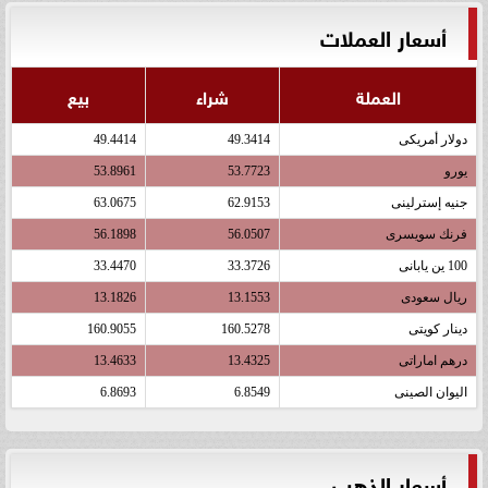
أسعار العملات
العملة
شراء
بيع
دولار أمريكى
49.3414
49.4414
يورو
53.7723
53.8961
جنيه إسترلينى
62.9153
63.0675
فرنك سويسرى
56.0507
56.1898
100 ين يابانى
33.3726
33.4470
ريال سعودى
13.1553
13.1826
دينار كويتى
160.5278
160.9055
درهم اماراتى
13.4325
13.4633
اليوان الصينى
6.8549
6.8693
أسعار الذهب