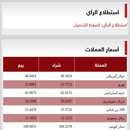
استطلاع الرأي
استطلاع الرأي: اضغط للتحميل
أسعار العملات
العملة
شراء
بيع
دولار أمريكى
49.3414
49.4414
يورو
53.7723
53.8961
جنيه إسترلينى
62.9153
63.0675
فرنك سويسرى
56.0507
56.1898
100 ين يابانى
33.3726
33.4470
ريال سعودى
13.1553
13.1826
دينار كويتى
160.5278
160.9055