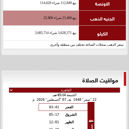
الاونصة
بيع 112,849 شراء 114,626
الجنيه الذهب
بيع 25,400 شراء 25,800
الكيلو
بيع 3,628,571 شراء 3,685,714
سعر الذهب بمحلات الصاغة تختلف بين منطقة وأخرى
مواقيت الصلاة
الجمعة
05:14 صـ
22
صفر
1448 هـ
07
أغسطس
2026 م
الفجر
03:41
الشروق
05:17
الظهر
12:01
مصر