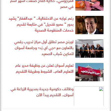
المرجوشي.. حكاية كفاح صنعت أشهر اسم
في مصر
رغم غيابه عن الاحتفالية.. ” عبدالغفار” يشيد
بدور ” عمرو قنديل” في متابعة تقديم
خدمات المنظومة الصحية
اورنچ مصر تطلق أول مركز تدريب رقمي
بالتعاون مع «جي آي زد» وجامعة أسوان
لتمكين شباب الصعيد
تعليم أسوان تعلن عن وظيفة مدير عام
التعليم العام.. الشروط وطريقة التقديم
وظائف حكومية جديدة بمديرية الزراعة في
أسوان.. التقديم يبدأ الآن