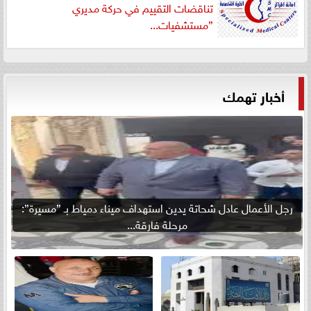
تناقضات التقييم في حركة مديري
”مستشفيات...
أخبار تهمك
رجل الأعمال عادل شحاتة يدين استهداف ميناء دمياط بـ ”مسيرة”:
مرحلة فارقة...