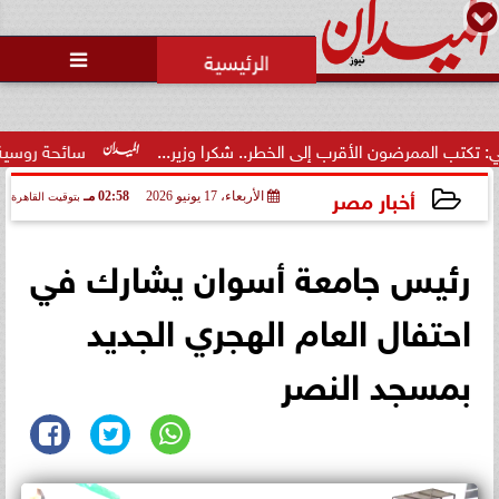
محمد يوسف
رئيس التحرير

ضون الأقرب إلى الخطر.. شكرا وزير...
سائحة روسية لـ”مراسي”: ال
أخبار مصر
الأربعاء، 17 يونيو 2026
02:58 مـ
بتوقيت القاهرة
2026-06-17 14:58:25
رئيس جامعة أسوان يشارك في
احتفال العام الهجري الجديد
بمسجد النصر