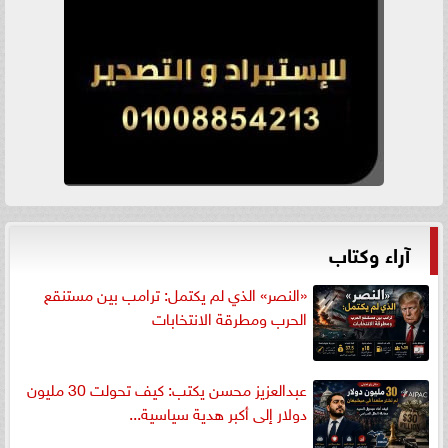
آراء وكتاب
«النصر» الذي لم يكتمل: ترامب بين مستنقع
الحرب ومطرقة الانتخابات
عبدالعزيز محسن يكتب: كيف تحولت 30 مليون
دولار إلى أكبر هدية سياسية...