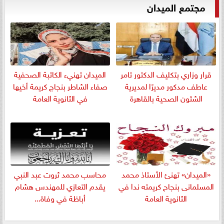
مجتمع الميدان
قرار وزاري بتكليف الدكتور تامر
الميدان تهنيء الكاتبة الصحفية
عاطف مدكور مديرًا لمديرية
صفاء الشاطر بنجاج كريمة أخيها
الشئون الصحية بالقاهرة
في الثانوية العامة
«الميدان» تهنئ الأستاذ محمد
​محاسب محمد ثروت عبد النبي
المسلمانى بنجاح كريمته ندا في
يقدم التعازي للمهندس هشام
الثانوية العامة
أباظة في وفاة...