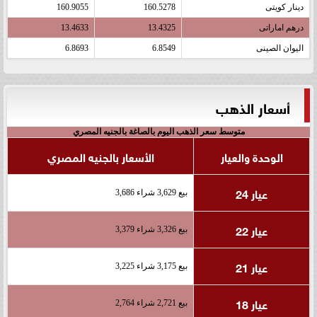
دينار كويتى
160.5278
160.9055
درهم اماراتى
13.4325
13.4633
اليوان الصينى
6.8549
6.8693
أسعار الذهب
متوسط سعر الذهب اليوم بالصاغة بالجنيه المصري
الوحدة والعيار
الأسعار بالجنيه المصري
عيار 24
بيع 3,629 شراء 3,686
عيار 22
بيع 3,326 شراء 3,379
عيار 21
بيع 3,175 شراء 3,225
عيار 18
بيع 2,721 شراء 2,764