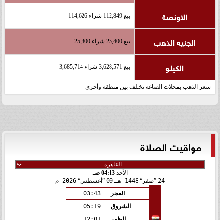
الاونصة
بيع 112,849 شراء 114,626
الجنيه الذهب
بيع 25,400 شراء 25,800
الكيلو
بيع 3,628,571 شراء 3,685,714
سعر الذهب بمحلات الصاغة تختلف بين منطقة وأخرى
مواقيت الصلاة
الأحد
04:13 صـ
24
صفر
1448 هـ
09
أغسطس
2026 م
الفجر
03:43
الشروق
05:19
الظهر
12:01