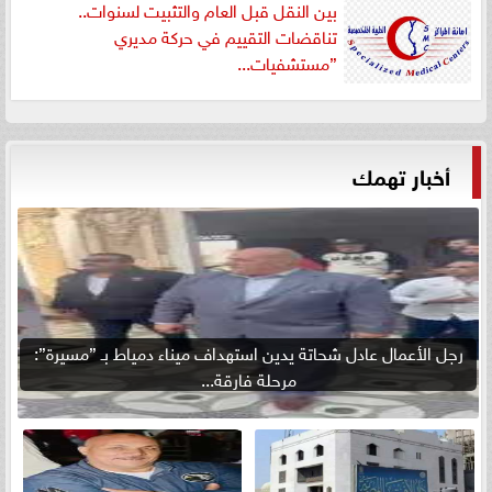
بين النقل قبل العام والتثبيت لسنوات..
تناقضات التقييم في حركة مديري
”مستشفيات...
أخبار تهمك
رجل الأعمال عادل شحاتة يدين استهداف ميناء دمياط بـ ”مسيرة”:
مرحلة فارقة...