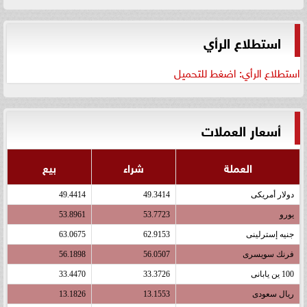
استطلاع الرأي
استطلاع الرأي: اضغط للتحميل
أسعار العملات
العملة
شراء
بيع
دولار أمريكى
49.3414
49.4414
يورو
53.7723
53.8961
جنيه إسترلينى
62.9153
63.0675
فرنك سويسرى
56.0507
56.1898
100 ين يابانى
33.3726
33.4470
ريال سعودى
13.1553
13.1826