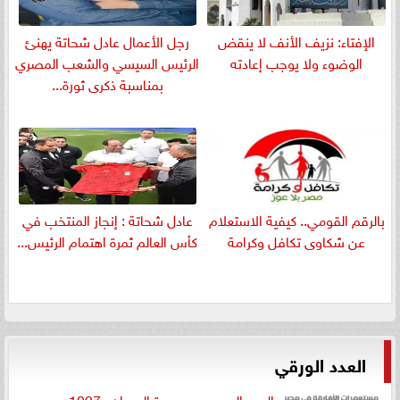
الإفتاء: نزيف الأنف لا ينقض
رجل الأعمال عادل شحاتة يهنئ
الوضوء ولا يوجب إعادته
الرئيس السيسي والشعب المصري
بمناسبة ذكرى ثورة...
بالرقم القومي.. كيفية الاستعلام
عادل شحاتة : إنجاز المنتخب في
عن شكاوى تكافل وكرامة
كأس العالم ثمرة اهتمام الرئيس...
العدد الورقي
العدد الجديد من جريدة الميدان «1027»