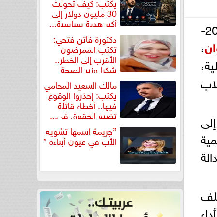
يكتب: كيف تحولت
30 مليون دولار إلى
أكبر هدية سياسية...
في إطار المتابعة المستمرة لأعمال امتحانات الفصل الدراسي الثاني للعام الجامعي 2025-
دكتورة فاتن فتحي:
ان
،
تكتب الممرضون
الأقرب إلى الخطر..
ية،
شكرا وزير الصحة
لتكريم...
لاب
مالك السعيد المحامي
يكتب: إحذروا الوقوع
فيها.. أخطاء قاتلة
تضيع الحقوق في...
إلى
”جريمة اسمها تشويه
مية
الأب في عيون أبناءه ”
الة
لف
داء