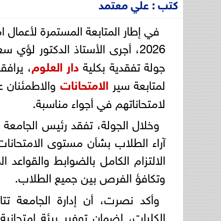
كتب : علي معتمد
2026، أجرى الأستاذ الدكتور لؤي سعد الدين نصرت، القائم بأعمال رئيس
جولة تفقدية بكلية
دار العلوم
، يرافق
لمتابعة سير
الامتحانات
والاطمئنان عل
لامتحاناتهم في أجواء مناسبة.
وخلال الجولة، تفقد رئيس الجامعة ع
آراء الطلاب بشأن مستوى الامتحانات 
الالتزام الكامل بالضوابط والقواعد ا
وتكافؤ الفرص بين جميع الطلاب.
وأكد نصرت، أن إدارة الجامعة ت
الكليات، لضمان توفير بيئة امتحان