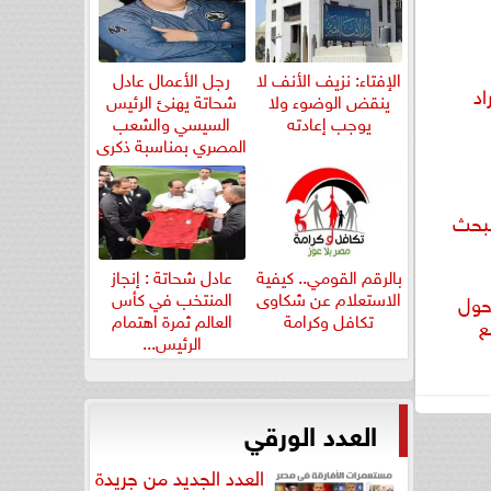
الإفتاء: نزيف الأنف لا
رجل الأعمال عادل
اد
ينقض الوضوء ولا
شحاتة يهنئ الرئيس
يوجب إعادته
السيسي والشعب
المصري بمناسبة ذكرى
ثورة...
لبحث
بالرقم القومي.. كيفية
عادل شحاتة : إنجاز
الاستعلام عن شكاوى
المنتخب في كأس
حول
تكافل وكرامة
العالم ثمرة اهتمام
ع
الرئيس...
العدد الورقي
العدد الجديد من جريدة