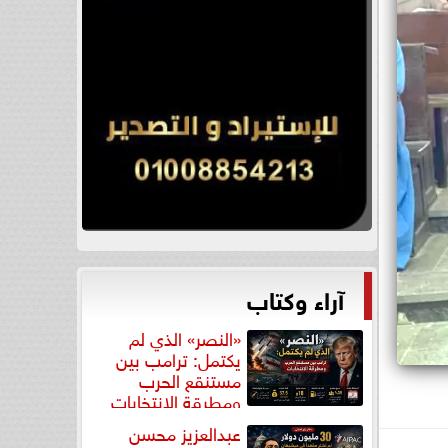
آراء وكتاب
«النصر» الذي لم
يكتمل: ترامب بين
مستنقع الحرب
ومطرقة الانتخابات
عبدالعزيز محسن