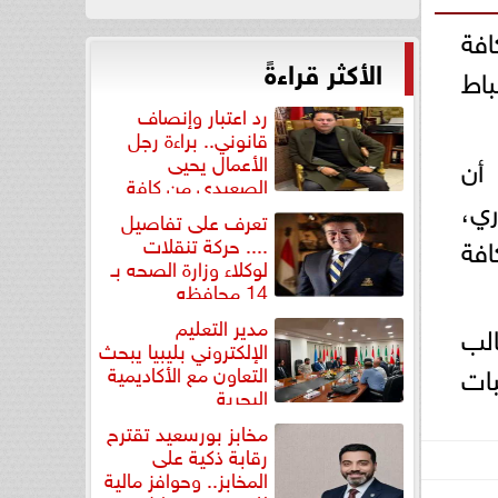
افة
الأكثر قراءةً
باط
رد اعتبار وإنصاف
قانوني.. براءة رجل
الأعمال يحيى
أن
الصعيدي من كافة
افق 2 يونيو الجاري،
التهم...
تعرف على تفاصيل
كافة
.... حركة تنقلات
لوكلاء وزارة الصحه بـ
14 محافظه
مدير التعليم
متحانات هذا الفصل الدراسي يبلغ نحو 400 طالب
الإلكتروني بليبيا يبحث
بات
التعاون مع الأكاديمية
البحرية
مخابز بورسعيد تقترح
رقابة ذكية على
المخابز.. وحوافز مالية