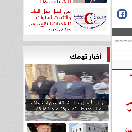
للمتميزين مقابل
جودة...
بين النقل قبل العام
والتثبيت لسنوات..
تناقضات التقييم في
حركة مديري
”مستشفيات...
أخبار تهمك
ر
في
رجل الأعمال عادل شحاتة يدين استهداف
بي
ميناء دمياط بـ ”مسيرة”: مرحلة فارقة...
صة