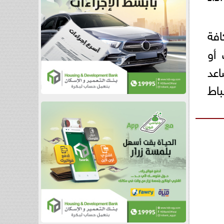
افة
 أو
اعد
باط