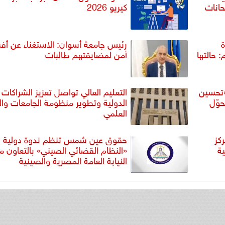
حانات
كيريو 2026
ة
رئيس جامعة أسوان: الاستغناء عن أفر
: حالتها
أمن لمضايقتهم طالبات
«تحسين
التعليم العالي تواصل تعزيز الشراكات
حوّل
الدولية وتطوير منظومة الجامعات وا
العلمي
كز
حقوق عين شمس تنظم ندوة دولية 
ة
«النظام القضائي الصيني» بالتعاون م
النيابة العامة المصرية والصينية