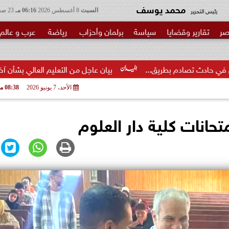
محمد يوسف
رئيس التحرير
السبت
8 أغسطس 2026
06:16 مـ
23 صفر 1448
صر
تقارير وقضايا
سياسة
برلمان وأحزاب
رياضة
عرب و عالم
بيان عاجل من التعليم العالي بشأن آخر موعد لتسجيل رغب
الأحد، 7 يونيو 2026
08:38 مـ
حانات كلية دار العلوم