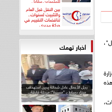
للمتميزين مقابل
جودة...
بين النقل قبل العام
والتثبيت لسنوات..
تناقضات التقييم في
حركة مديري
”مستشفيات...
ل"،
أخبار تهمك
ارة
هذه
رجل الأعمال عادل شحاتة يدين استهداف
ميناء دمياط بـ ”مسيرة”: مرحلة فارقة...
ت،