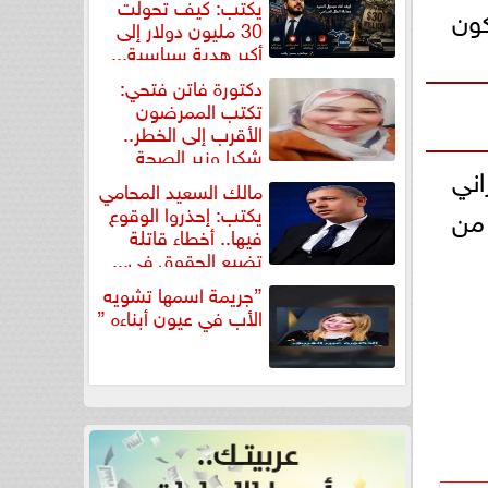
يكتب: كيف تحولت
كون
30 مليون دولار إلى
أكبر هدية سياسية...
دكتورة فاتن فتحي:
تكتب الممرضون
الأقرب إلى الخطر..
شكرا وزير الصحة
اني
لتكريم...
مالك السعيد المحامي
يكتب: إحذروا الوقوع
 من
فيها.. أخطاء قاتلة
تضيع الحقوق في...
”جريمة اسمها تشويه
الأب في عيون أبناءه ”