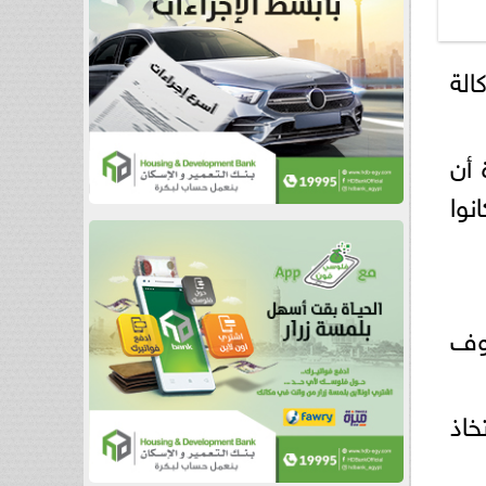
الة
 أن
نوا
وف
خاذ