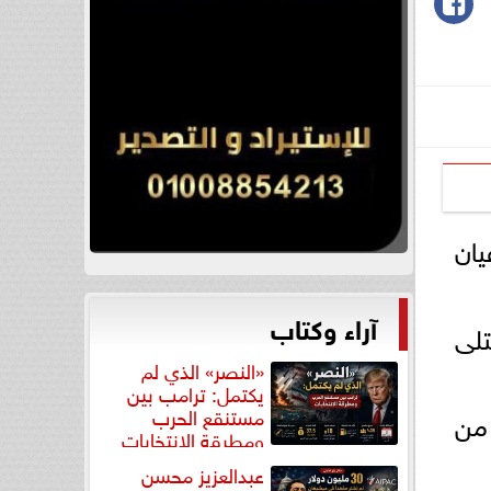
يان
آراء وكتاب
القتلى
«النصر» الذي لم
يكتمل: ترامب بين
مستنقع الحرب
 من
ومطرقة الانتخابات
عبدالعزيز محسن