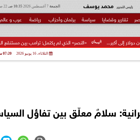
محمد يوسف
رئيس التحرير
الجمعة
7 أغسطس 2026
10:35 صـ
22 صفر 1448
صر
تقارير وقضايا
سياسة
برلمان وأحزاب
رياضة
عرب و عالم
«النصر» الذي لم يكتمل: ترامب بين مستنقع الحرب ومطرقة ا
الثلاثاء، 16 يونيو 2026
07:20 مـ
رانية: سلامٌ معلّق بين تفاؤل السيا