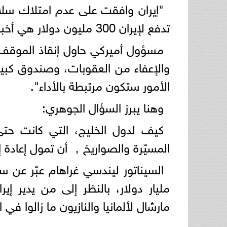
"إيران وافقت على عدم امتلاك سلاح 
تدفع لإيران 300 مليون دولار هي أخبار زائفة، روجها الديمقراطيون الحمقى!!!".
مسؤول أميركي حاول إنقاذ الموقف، قا
الأمور ستكون مرتبطة بالأداء".
وهنا يبرز السؤال الجوهري:
كيف لدول الخليج، التي كانت حتى 
المسيّرة والصواريخ， أن تمول إعادة إ
مليار دولار، بالنظر إلى من يدير إ
مارشال لألمانيا والنازيون ما زالوا في 
---