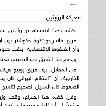
---
معركة الرؤيتين
يكشف هذا الانقسام عن رؤيتين استرات
فريق فانس-ويتكوف-كوشنر يرى أن "
وأن الضغوط الاقتصادية "بلغت حدود
ويدفع هذا الفريق نحو التطبيع، مد
في المقابل، يرى فريق روبيو-هيغس
الخارجية، أن "النظام الإيراني كان
الضغوط كان السبيل الصحيح لتأمين اس
وفي خضم هذا الصراع، وقف وزير 
مشيراً إلى أن "إعادة فرضها سيكون أمرا