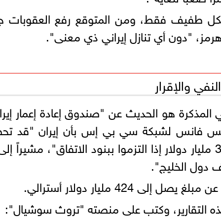
كل طفيف فقط، ومن المتوقع رفع العقوبات جزئ
رمز، "دون أي تنازل إيراني ذي معنى".
في المذكرة هو الحديث عن "صندوق إعادة إعمار إيرا
يس فانس لشبكة سي بي إس بأن إيران "قد تح
على صندوق لإعادة الإعمار بقيمة 300 مليار دولار إذا التزموا ببنود الاتفاق"، مشيراً 
ف دول الخليج".
424 مليار دولار أسترالي.
ذه التقارير، وكتب على منصته "تروث سوشيال":