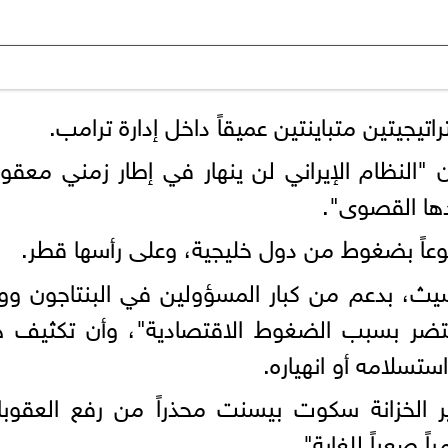
يجيتين متباينتين عميقاً داخل إدارة ترامب.
النظام الإيراني لن ينهار في إطار زمني معقو
ها القصوى".
فوعاً بضغوط من دول خليجية، وعلى رأسها قطر.
يث، بدعم من كبار المسؤولين في البنتاجون ووز
 يحتضر بسبب الضغوط الاقتصادية"، وأن تكثيف 
تسلامه أو انهياره.
الخزانة سكوت بيسنت محذراً من رفع العقوبا
ً صعباً للغاية".