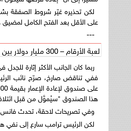
لكن تحذيره غيّر شروط الصفقة بش
على الأقل بعد الفتح الكامل لمضيق ه
---
لعبة الأرقام – 300 مليار دولار بين النفي والإقرار
ربما كان الجانب الأكثر إثارة للجدل 
ففي تناقض صارخ، صرّح نائب الرئ
هذا الصندوق "سيُموَّل من قبل ائتلا
وفي تصريحات لاحقة، تحدث فانس عن مبلغ يصل إلى 
لكن الرئيس ترامب سارع إلى نفي ه