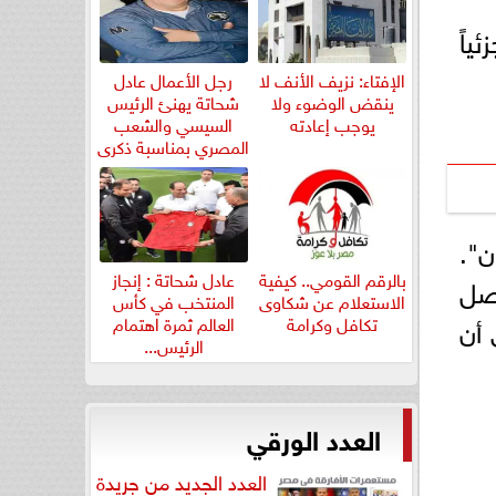
ياً
الإفتاء: نزيف الأنف لا
رجل الأعمال عادل
ينقض الوضوء ولا
شحاتة يهنئ الرئيس
يوجب إعادته
السيسي والشعب
المصري بمناسبة ذكرى
ثورة...
ن".
بالرقم القومي.. كيفية
عادل شحاتة : إنجاز
صل
الاستعلام عن شكاوى
المنتخب في كأس
إلى أن
تكافل وكرامة
العالم ثمرة اهتمام
الرئيس...
العدد الورقي
العدد الجديد من جريدة