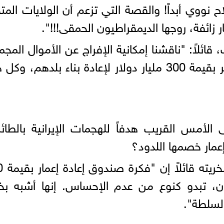
نووي أبداً! والقصة التي تزعم أن الولايات المت
ئلاً: "ناقشنا إمكانية الإفراج عن الأموال المجم
والإعفاء من العقوبات، وصندوق كبير بقيمة 300 مليار دولار لإعادة بناء بلدهم، 
الأمس القريب هدفاً للهجمات الإيرانية بالطائ
عمار خصمها اللدود؟
السيناتور لين
يران، تبدو كنوع من عدم الإحساس. إنها أشبه ب
السلطة".