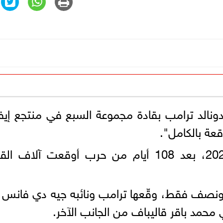
نالد ترامب بقادة مجموعة السبع في منتجع إيف
ة بالكامل".
كان ذلك مساء الأحد 15 يونيو 2026، بعد 108 أيام من حرب أوقعت آلاف 
ونصف فقط، وقّعها ترامب ونائبه جيه دي فانس
حمد باقر قاليباف من الجانب الآخر.