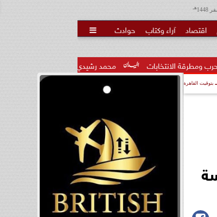
هـ
اقتصاد
آراء وكتاب
حوادث

لانتخابات
محمد رشيدي: لقاء الرئيس السيسي وملك البحرين يؤك
بتوقيت القاهرة
سة