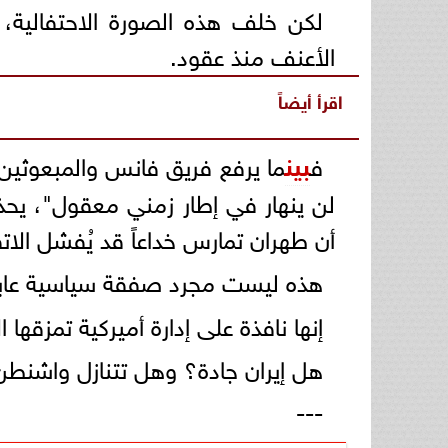
لكن خلف هذه الصورة الاحتفالية،
الأعنف منذ عقود.
اقرأ أيضاً
ف
بين
ما يرفع فريق فانس والمبعوثين
لن ينهار في إطار زمني معقول"، يحذر 
أن طهران تمارس خداعاً قد يُفشل الاتف
هذه ليست مجرد صفقة سياسية عابر
إنها نافذة على إدارة أميركية تمزقها ا
هل إيران جادة؟ وهل تتنازل واشنطن 
---