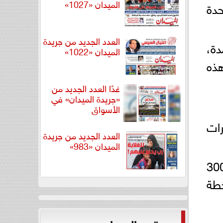
الميدان «1027»
حدة
العدد الجديد من جريدة
دة،
الميدان «1022»
وكل هذه
غدًا العدد الجديد من
«جريدة الميدان» في
الأسواق
رات
العدد الجديد من جريدة
الميدان «983»
دسي غراهام عبّر عن سخريته قائلاً إن "فكرة صندوق إعادة إعمار بقيمة 300
خطة