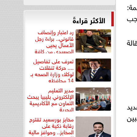
مة:
جب
الأكثر قراءةً
رد اعتبار وإنصاف
قانوني.. براءة رجل
الة
الأعمال يحيى
الصعيدي من كافة
التهم...
تعرف على تفاصيل
.... حركة تنقلات
لوكلاء وزارة الصحه بـ
14 محافظه
مدير التعليم
الإلكتروني بليبيا يبحث
التعاون مع الأكاديمية
ديد
البحرية
بين
مخابز بورسعيد تقترح
رقابة ذكية على
المخابز.. وحوافز مالية