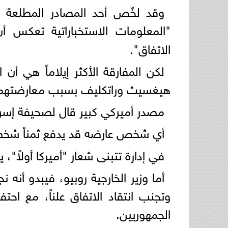
وقد لخّص أحد المصادر المطلعة ال
"المعلومات الاستخباراتية تعكس أن
الاتفاق".
لكن المفارقة الأكثر إيلاماً هي أن 
هيغسيث وراتكليف بسبب معارضتهما 
مصدر أميركي كبير قال لصحيفة إسرائ
أي شخص عارضه قد يدفع ثمناً شخصي
في إدارة تتبنى شعار "أميركا أولاً"، ي
أما وزير الخارجية روبيو، فيبدو أن
وتجنب انتقاد الاتفاق علناً، مع احت
الجمهوريين.