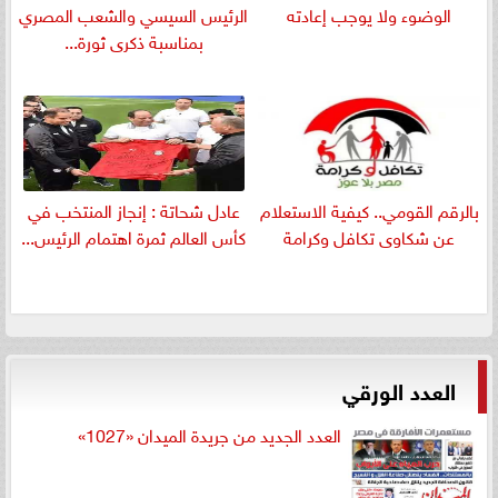
الوضوء ولا يوجب إعادته
الرئيس السيسي والشعب المصري
بمناسبة ذكرى ثورة...
بالرقم القومي.. كيفية الاستعلام
عادل شحاتة : إنجاز المنتخب في
عن شكاوى تكافل وكرامة
كأس العالم ثمرة اهتمام الرئيس...
العدد الورقي
العدد الجديد من جريدة الميدان «1027»