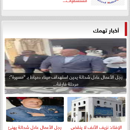
أخبار تهمك
رجل الأعمال عادل شحاتة يدين استهداف ميناء دمياط بـ ”مسيرة”:
مرحلة فارقة...
الإفتاء: نزيف الأنف لا ينقض
رجل الأعمال عادل شحاتة يهنئ