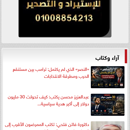
آراء وكتاب
«النصر» الذي لم يكتمل: ترامب بين مستنقع
الحرب ومطرقة الانتخابات
عبدالعزيز محسن يكتب: كيف تحولت 30 مليون
دولار إلى أكبر هدية سياسية...
دكتورة فاتن فتحي: تكتب الممرضون الأقرب إلى