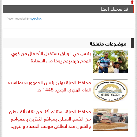
⇧
قد يعجبك ايضا
موضوعات متعلقة
رئيس حي الوراق يستقبل الأطفال من ذوي
الهمم ويهديهم يومًا من السعادة
محافظ الجيزة يهنئ رئيس الجمهورية بمناسبة
العام الهجري الجديد 1448 هـ
محافظ الجيزة: استلام أكثر من 500 ألف طن
من القمح المحلي بمواقع التخزين بالصوامع
والشون منذ انطلاق موسم الحصاد والتوريد