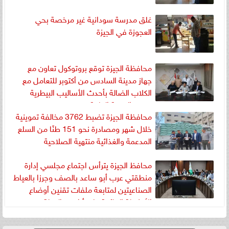
غلق مدرسة سودانية غير مرخصة بحي
العجوزة في الجيزة
محافظة الجيزة توقع بروتوكول تعاون مع
جهاز مدينة السادس من أكتوبر للتعامل مع
الكلاب الضالة بأحدث الأساليب البيطرية
وتعزيز الصحة العامة
محافظة الجيزة تضبط 3762 مخالفة تموينية
خلال شهر ومصادرة نحو 151 طنًا من السلع
المدعمة والغذائية منتهية الصلاحية
محافظ الجيزة يترأس اجتماع مجلسي إدارة
منطقتي عرب أبو ساعد بالصف وجرزا بالعياط
الصناعيتين لمتابعة ملفات تقنين أوضاع
الأنشطة القائمة على أراضي الدولة