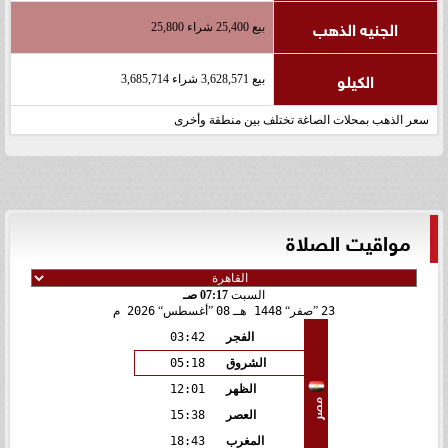
الجنيه الذهب
بيع 25,400 شراء 25,800
الكيلو
بيع 3,628,571 شراء 3,685,714
سعر الذهب بمحلات الصاغة تختلف بين منطقة وأخرى
مواقيت الصلاة
السبت
07:17 صـ
23
صفر
1448 هـ
08
أغسطس
2026 م
الفجر
03:42
الشروق
05:18
الظهر
12:01
مصر
العصر
15:38
المغرب
18:43