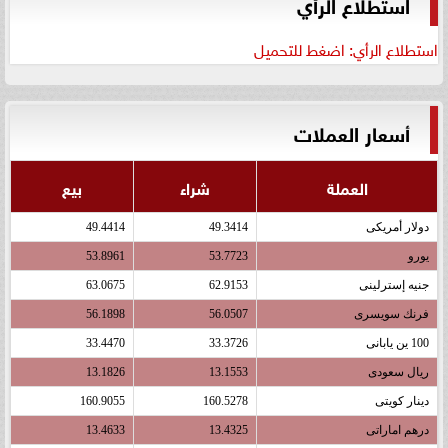
استطلاع الرأي
استطلاع الرأي: اضغط للتحميل
أسعار العملات
العملة
شراء
بيع
دولار أمريكى
49.3414
49.4414
يورو
53.7723
53.8961
جنيه إسترلينى
62.9153
63.0675
فرنك سويسرى
56.0507
56.1898
100 ين يابانى
33.3726
33.4470
ريال سعودى
13.1553
13.1826
دينار كويتى
160.5278
160.9055
درهم اماراتى
13.4325
13.4633