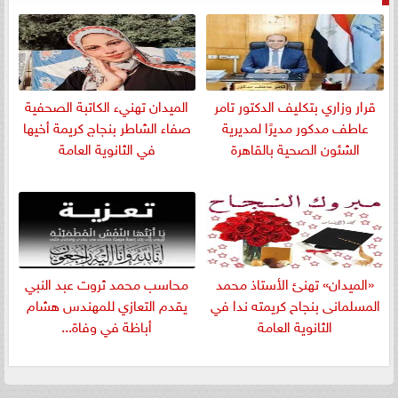
قرار وزاري بتكليف الدكتور تامر
الميدان تهنيء الكاتبة الصحفية
عاطف مدكور مديرًا لمديرية
صفاء الشاطر بنجاج كريمة أخيها
الشئون الصحية بالقاهرة
في الثانوية العامة
«الميدان» تهنئ الأستاذ محمد
​محاسب محمد ثروت عبد النبي
المسلمانى بنجاح كريمته ندا في
يقدم التعازي للمهندس هشام
الثانوية العامة
أباظة في وفاة...