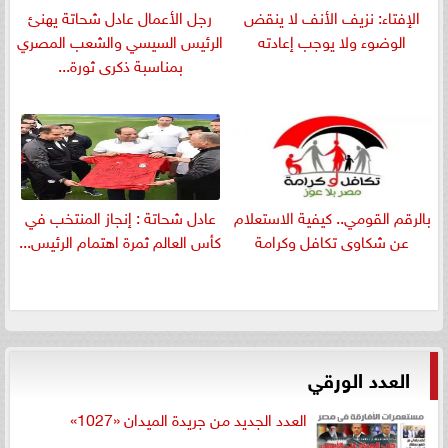
الإفتاء: نزيف الأنف لا ينقض
رجل الأعمال عادل شحاتة يهنئ
الوضوء ولا يوجب إعادته
الرئيس السيسي والشعب المصري
بمناسبة ذكرى ثورة...
بالرقم القومي.. كيفية الاستعلام
عادل شحاتة : إنجاز المنتخب في
عن شكاوى تكافل وكرامة
كأس العالم ثمرة اهتمام الرئيس...
العدد الورقي
العدد الجديد من جريدة الميدان «1027»