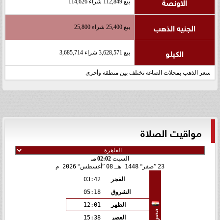
الاونصة
بيع 112,849 شراء 114,626
الجنيه الذهب
بيع 25,400 شراء 25,800
الكيلو
بيع 3,628,571 شراء 3,685,714
سعر الذهب بمحلات الصاغة تختلف بين منطقة وأخرى
مواقيت الصلاة
السبت
02:02 مـ
23
صفر
1448 هـ
08
أغسطس
2026 م
الفجر
03:42
الشروق
05:18
الظهر
12:01
مصر
العصر
15:38