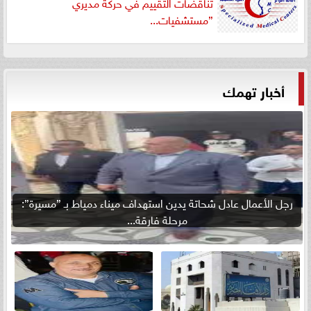
تناقضات التقييم في حركة مديري
”مستشفيات...
أخبار تهمك
رجل الأعمال عادل شحاتة يدين استهداف ميناء دمياط بـ ”مسيرة”:
مرحلة فارقة...