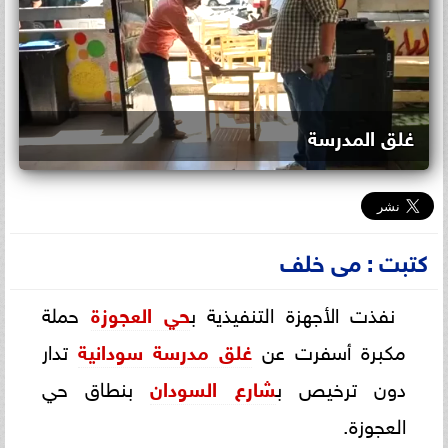
غلق المدرسة
كتبت : مى خلف
نفذت الأجهزة التنفيذية ب
حي العجوزة
حملة
مكبرة أسفرت عن
غلق مدرسة سودانية
تدار
دون ترخيص ب
شارع السودان
بنطاق حي
العجوزة.