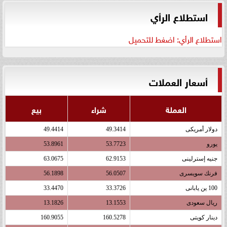
استطلاع الرأي
استطلاع الرأي: اضغط للتحميل
أسعار العملات
العملة
شراء
بيع
دولار أمريكى
49.3414
49.4414
يورو
53.7723
53.8961
جنيه إسترلينى
62.9153
63.0675
فرنك سويسرى
56.0507
56.1898
100 ين يابانى
33.3726
33.4470
ريال سعودى
13.1553
13.1826
دينار كويتى
160.5278
160.9055