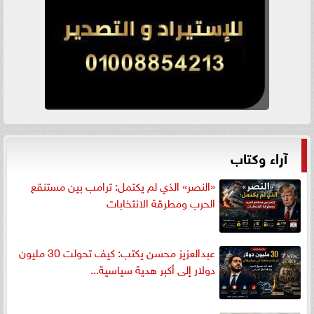
آراء وكتاب
«النصر» الذي لم يكتمل: ترامب بين مستنقع
الحرب ومطرقة الانتخابات
عبدالعزيز محسن يكتب: كيف تحولت 30 مليون
دولار إلى أكبر هدية سياسية...