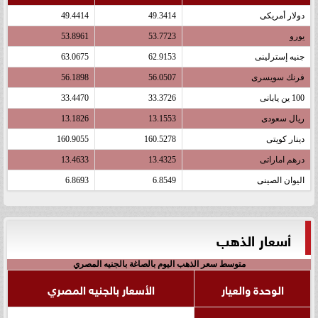
دولار أمريكى
49.3414
49.4414
يورو
53.7723
53.8961
جنيه إسترلينى
62.9153
63.0675
فرنك سويسرى
56.0507
56.1898
100 ين يابانى
33.3726
33.4470
ريال سعودى
13.1553
13.1826
دينار كويتى
160.5278
160.9055
درهم اماراتى
13.4325
13.4633
اليوان الصينى
6.8549
6.8693
أسعار الذهب
متوسط سعر الذهب اليوم بالصاغة بالجنيه المصري
الوحدة والعيار
الأسعار بالجنيه المصري