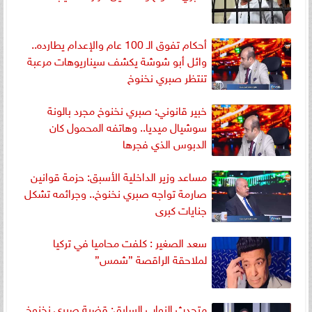
أحكام تفوق الـ 100 عام والإعدام يطارده..
وائل أبو شوشة يكشف سيناريوهات مرعبة
تنتظر صبري نخنوخ
خبير قانوني: صبري نخنوخ مجرد بالونة
سوشيال ميديا.. وهاتفه المحمول كان
الدبوس الذي فجرها
مساعد وزير الداخلية الأسبق: حزمة قوانين
صارمة تواجه صبري نخنوخ.. وجرائمه تشكل
جنايات كبرى
سعد الصغير : كلفت محاميا في تركيا
لملاحقة الراقصة ”شمس”
متحدث النواب السابق: قضية صبري نخنوخ