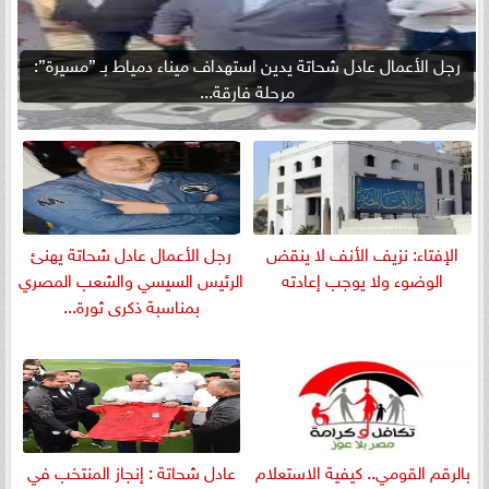
رجل الأعمال عادل شحاتة يدين استهداف ميناء دمياط بـ ”مسيرة”:
مرحلة فارقة...
الإفتاء: نزيف الأنف لا ينقض
رجل الأعمال عادل شحاتة يهنئ
الوضوء ولا يوجب إعادته
الرئيس السيسي والشعب المصري
بمناسبة ذكرى ثورة...
بالرقم القومي.. كيفية الاستعلام
عادل شحاتة : إنجاز المنتخب في