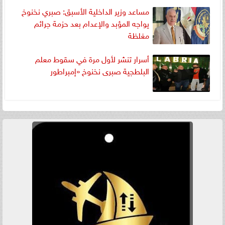
مساعد وزير الداخلية الأسبق: صبري نخنوخ
يواجه المؤبد والإعدام بعد حزمة جرائم
مغلظة
أسرار تنشر لأول مرة في سقوط معلم
البلطجية صبرى نخنوخ «إمبراطور