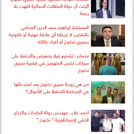
أثبتت أن دولة المظلات الحمائية انتهت بلا
رجعة
المستشار إبراهيم سعد الدين المحامي
بالنقض: لا تربطنا أي علاقة مهنية أو قانونية
بصبري نخنوخ أو أفراد عائلته
مصادر : تشميع فيلا ومعرض والتحفظ على
سيارات تخص المتهمين في قضية صبري
نخنوخ
من هي زوجة صبري نخنوخ بعد استدعائها
في المحكمة للتحفظ على الأموال؟
أحمد علاء.. مهندس دولة الجاردات والذراع
الخفي لإمبراطورية ” نخنوخ ”