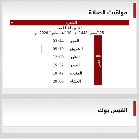
مواقيت الصلاة
الإثنين
11:41 صـ
25
صفر
1448 هـ
10
أغسطس
2026 م
الفجر
03:44
الشروق
05:19
الظهر
12:00
مصر
العصر
15:37
المغرب
18:42
العشاء
20:06
الفيس بوك