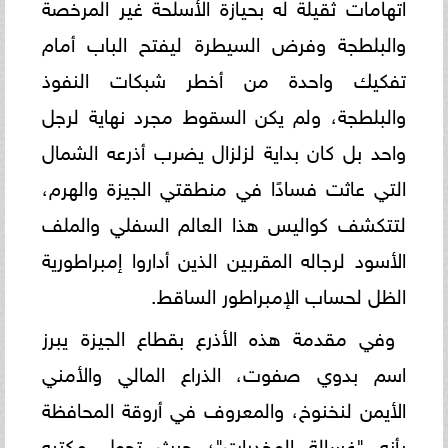
اتهامات ثقيلة له بحيازة الأسلحة غير المرخصة
والبلطجة وفرض السيطرة ليفتح الباب أمام
تفكيك واحدة من أخطر شبكات النفوذ
والبلطجة، ولم يكن السقوط مجرد نهاية لرجل
واحد بل كان بداية لزلزال يضرب أذرعه الشمال
التي عاثت فسادًا في منطقتي الجيزة والهرم،
لتتكشف كواليس هذا العالم السفلي والملف
الأسود لرجاله المقربين الذين أداروا إمبراطورية
الظل لحساب الإمبراطور الساقط.
وفي مقدمة هذه الأذرع بقطاع الجيزة يبرز
اسم بدوي صفوت، الذراع المالي والأمني
الأيمن لنخنوخ، والمعروف في أروقة المحافظة
بأنه "غسالة المخدرات"؛ حيث تحول مكتبه