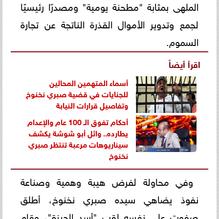
الملهى بمثابة "مطحنة يومية" ومصدرًا رئيسيًا
لجمع وتدوير الأموال القذرة الناتجة عن تجارة
السموم.
اقرأ أيضاً
أسماء المتهمين المحالين
للجنايات في قضية صبري نخنوخ
وتفاصيل قرارات النيابة
أحكام تفوق الـ 100 عام والإعدام
يطارده.. وائل أبو شوشة يكشف
سيناريوهات مرعبة تنتظر صبري
نخنوخ
وفي محاولة لفرض هيبة وهمية وصناعة
نفوذ يضاهي سيده صبري نخنوخ، أطلق
صفوت على نفسه لقب "أسد الجيزة"، وقام