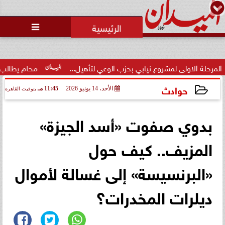
محمد يوسف
رئيس التحرير

 لمشروع نيابي بحزب الوعي لتأهيل...
محام يطالب محمد صلاح بـ255 ألف جنيه أمام المحكمة.. اعرف...
حوادث
الأحد، 14 يونيو 2026
11:45 مـ
بتوقيت القاهرة
2026-06-14 23:45:55
بدوي صفوت «أسد الجيزة»
المزيف.. كيف حول
«البرنسيسة» إلى غسالة لأموال
ديلرات المخدرات؟