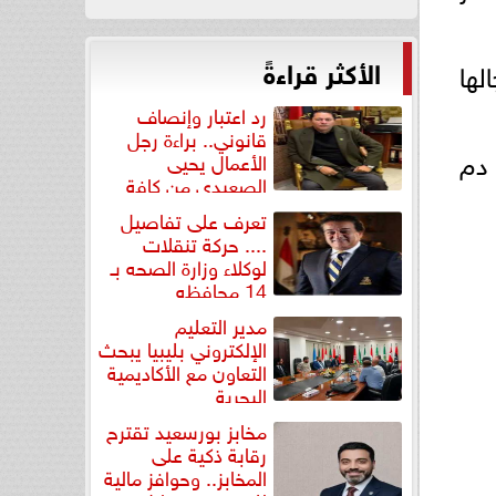
الأكثر قراءةً
لها
رد اعتبار وإنصاف
قانوني.. براءة رجل
دم
الأعمال يحيى
الصعيدي من كافة
التهم...
تعرف على تفاصيل
.... حركة تنقلات
لوكلاء وزارة الصحه بـ
14 محافظه
مدير التعليم
الإلكتروني بليبيا يبحث
التعاون مع الأكاديمية
البحرية
مخابز بورسعيد تقترح
رقابة ذكية على
المخابز.. وحوافز مالية