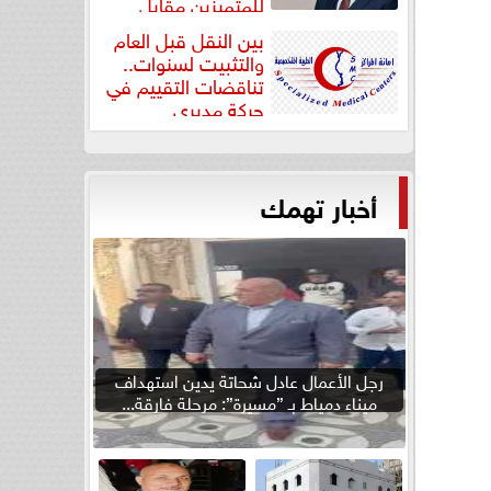
للمتميزين مقابل
جودة...
بين النقل قبل العام
والتثبيت لسنوات..
تناقضات التقييم في
حركة مديري
”مستشفيات...
أخبار تهمك
رجل الأعمال عادل شحاتة يدين استهداف
ميناء دمياط بـ ”مسيرة”: مرحلة فارقة...