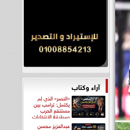
آراء وكتاب
«النصر» الذي لم
يكتمل: ترامب بين
مستنقع الحرب
ومطرقة الانتخابات
عبدالعزيز محسن