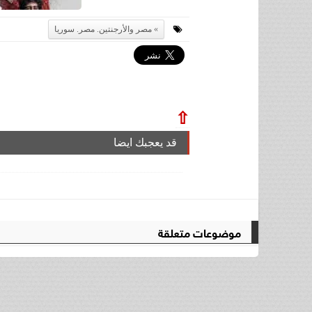
مصر والأرجنتين. مصر. سوريا
⇧
قد يعجبك ايضا
موضوعات متعلقة