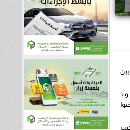
ين
ولا
ضوا
كسر