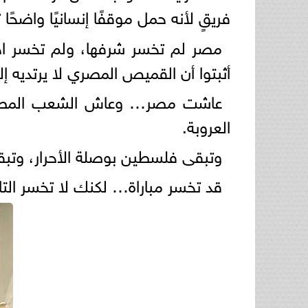
فريقٍ لأنه حمل موقفًا إنسانيًا واضحً
مصر لم تخسر شرفها، ولم تخسر احت
أثبتوا أن القميص المصري لا يرتديه إ
عاشت مصر… وعاش الشعب المصري…
العروبة.
وتبقى فلسطين بوصلة الأحرار، وتبقى 
قد تخسر مباراة… لكنك لا تخسر التار