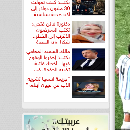
يكتب: كيف تحولت
30 مليون دولار إلى
أكبر هدية سياسية...
دكتورة فاتن فتحي:
تكتب الممرضون
الأقرب إلى الخطر..
شكرا وزير الصحة
لتكريم...
مالك السعيد المحامي
يكتب: إحذروا الوقوع
فيها.. أخطاء قاتلة
تضيع الحقوق في...
”جريمة اسمها تشويه
الأب في عيون أبناءه ”