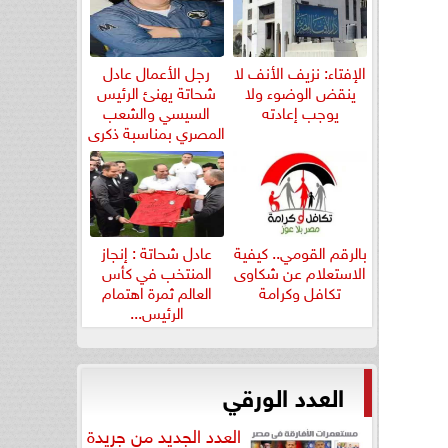
الإفتاء: نزيف الأنف لا
رجل الأعمال عادل
ينقض الوضوء ولا
شحاتة يهنئ الرئيس
يوجب إعادته
السيسي والشعب
المصري بمناسبة ذكرى
ثورة...
بالرقم القومي.. كيفية
عادل شحاتة : إنجاز
الاستعلام عن شكاوى
المنتخب في كأس
تكافل وكرامة
العالم ثمرة اهتمام
الرئيس...
العدد الورقي
العدد الجديد من جريدة