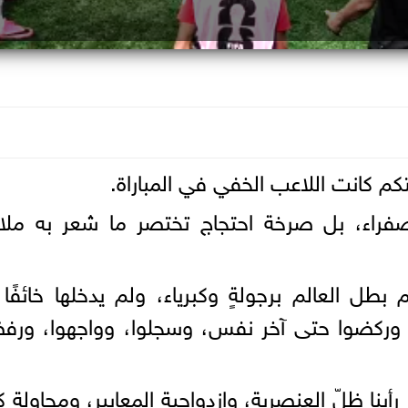
كم كانت اللاعب الخفي في المباراة.
راء، بل صرخة احتجاج تختصر ما شعر به ملاي
بطل العالم برجولةٍ وكبرياء، ولم يدخلها خائفًا 
، وركضوا حتى آخر نفس، وسجلوا، وواجهوا، ورف
 رأينا ظلّ العنصرية، وازدواجية المعايير، ومحاولة 