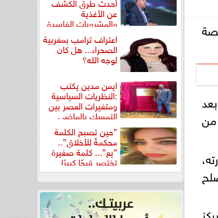
أحدث طرق الكشف
عن الأغذية
والمشروبات الفاسدة
قصة
في كتاب...
اعتراف ترامب بمغربية
الصحراء... هل كان
لوجه الله؟
ايمن مدين يكتب
:النظريات السياسية
بعد
ومتغيرات العصر بين
التمسك بالماضي
 من
ومواجهة تحديات...
”حين تصبح الكلمة
محكمةً للأخلاق”..
”يع”... كلمة صغيرة
ته،
تختصر قبحًا كبيرًا
صلح
كز