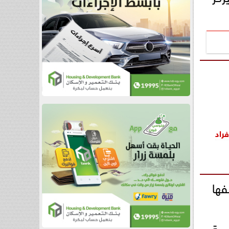
راد
ها
وجة