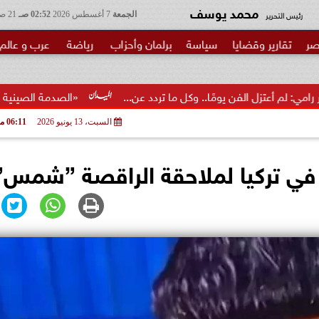
محمد يوسف
رئيس التحرير
الجمعة
7 أغسطس 2026
02:52 صـ
21 صفر 1448
صر
تقارير وقضايا
سياسة
برلمان وأحزاب
رياضة
عرب و عالم
ن يومًا.. وكل ما تردد عن...
«الصدمة الصينية 2.0»... ما الذي تغير فعلا؟
السبت، 13 يونيو 2026
06:11 مـ
في تركيا لملاحقة الراقصة ”شمس”