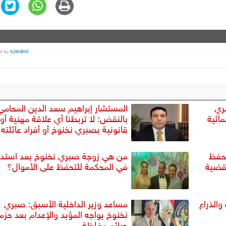
ري
المستشار إبراهيم سعد الدين المحامي
ائية
بالنقض: لا تربطنا أي علاقة مهنية أو
قانونية بصبري نخنوخ أو أفراد عائلته
تحفظ
من هي زوجة صبري نخنوخ بعد استدعا
قضية
في المحكمة للتحفظ على الأموال؟
والذراع
مساعد وزير الداخلية الأسبق: صبري
نخنوخ يواجه المؤبد والإعدام بعد حزم
جرائم مغلظة