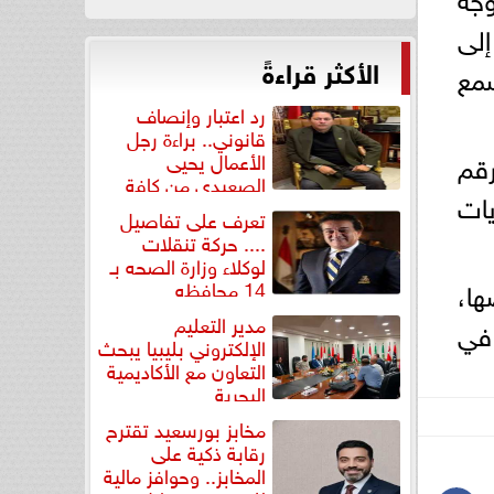
إلى
الأكثر قراءةً
سمع
رد اعتبار وإنصاف
قانوني.. براءة رجل
قم
الأعمال يحيى
الصعيدي من كافة
التهم...
تعرف على تفاصيل
.... حركة تنقلات
لوكلاء وزارة الصحه بـ
ها،
14 محافظه
مدير التعليم
 في
الإلكتروني بليبيا يبحث
التعاون مع الأكاديمية
البحرية
مخابز بورسعيد تقترح
رقابة ذكية على
المخابز.. وحوافز مالية