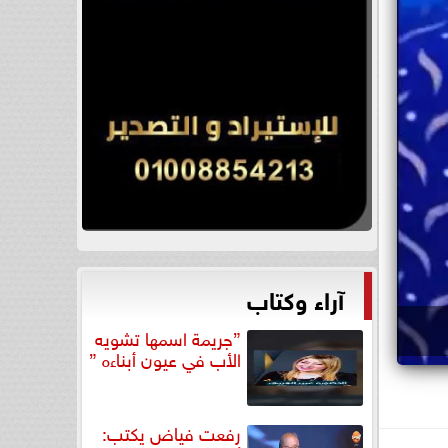
آراء وكتاب
”جريمة اسمها تشويه
الأب في عيون أبناءه ”
رفعت فياض يكتب: