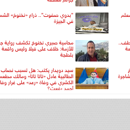
علم
​”بدوي صفوت”.. ذراع «نخنوخ» الشم
في الجيزة
طف..
محامية صبري نخنوخ تكشف رواية جد
عة
للأزمة: خلاف على فيلا وليس واقعة
بلطجة
سيد دويدار يكتب: هل تسبب نصاب
اجرة
الطالبية عادل «تاتا تاتا» ومالك مطعم
الكشري في وفاة «رعد» على غرار وفا
أحمد رفعت؟