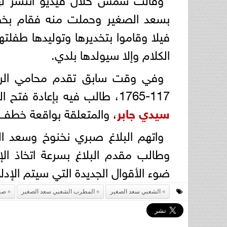
بسعد الصغير وحملت منه فقام بخطف
فيلا وقاموا بتخديرها وتوليدها طفلت
الكلام وإلا سيولدها بلدي.
وفي وقت سابق تقدم محامي الرا
117-1765، طالب فيه بإعادة فتح التحقيق في القضية رقم 23225 لسنة 2011 جنايات
سيدي جابر
، والمتعلقة بواقعة خطف
واتهم البلاغ صبري نخنوخ وسعد ال
وطالب مقدم البلاغ بسرعة اتخاذ الإ
ضوء الأقوال الجديدة التي سيتم الإدلاء
الشعبي سعد الصغير
المطرب الشعبي سعد الصغير
صب