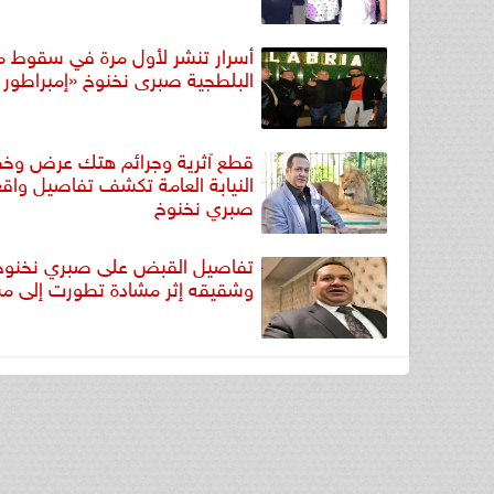
أسرار تنشر لأول مرة في سقوط م
البلطجية صبرى نخنوخ «إمبراطور
قطع آثرية وجرائم هتك عرض وخ
النيابة العامة تكشف تفاصيل واق
صبري نخنوخ
تفاصيل القبض على صبري نخنوخ
وشقيقه إثر مشادة تطورت إلى مش