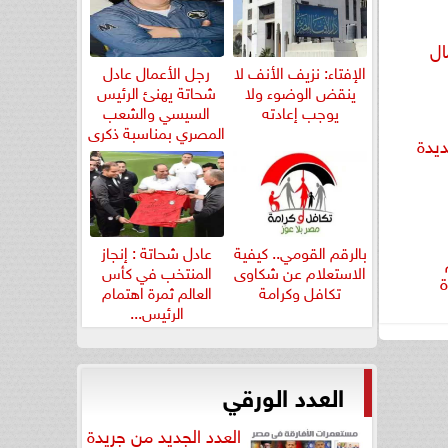
ال
الإفتاء: نزيف الأنف لا
رجل الأعمال عادل
ينقض الوضوء ولا
شحاتة يهنئ الرئيس
يوجب إعادته
السيسي والشعب
المصري بمناسبة ذكرى
يدة
ثورة...
بالرقم القومي.. كيفية
عادل شحاتة : إنجاز
الاستعلام عن شكاوى
المنتخب في كأس
ة
تكافل وكرامة
العالم ثمرة اهتمام
الرئيس...
العدد الورقي
العدد الجديد من جريدة