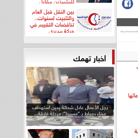
للمتميزين مقابل
جودة...
بين النقل قبل العام
والتثبيت لسنوات..
تناقضات التقييم في
حركة مديري
”مستشفيات...
أخبار تهمك
ئها
رجل الأعمال عادل شحاتة يدين استهداف
ميناء دمياط بـ ”مسيرة”: مرحلة فارقة...
ة