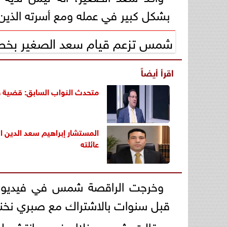
بشكل كبير في عمله ومع أسرته الذين 
شمس تزعم قيام سعد الصغير بخطفه
اقرأ أيضاً
متحدث النواب السابق: قضية
ص
المستشار إبراهيم سعد الدين ال
عائلته
وخرجت الراقصة شمس في فيديو 
قبل سنوات بالاشتراك مع صبري نخنو
وقالت شمس خلال فيديو انتشر لها 