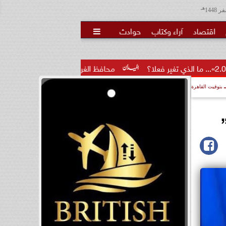
هـ
اقتصاد
آراء وكتاب
حوادث

محافظ الغربية يكرم 100 من أوائل الجمهورية والمحافظة ويؤكد: الاستثمار...
بتوقيت القاهرة