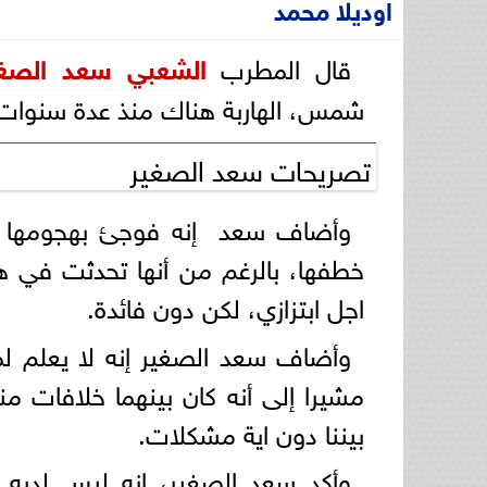
اوديلا محمد
قال المطرب
الشعبي
سعد الصغي
شمس، الهاربة هناك منذ عدة سنوات،
تصريحات سعد الصغير
وأضاف سعد إنه فوجئ بهجومها غير 
خطفها، بالرغم من أنها تحدثت في هذ
اجل ابتزازي، لكن دون فائدة.
وأضاف سعد الصغير إنه لا يعلم لما
مشيرا إلى أنه كان بينهما خلافات م
بيننا دون اية مشكلات.
وأكد سعد الصغير، انه ليس لديه 