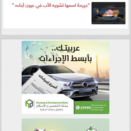
”جريمة اسمها تشويه الأب في عيون أبناءه ”