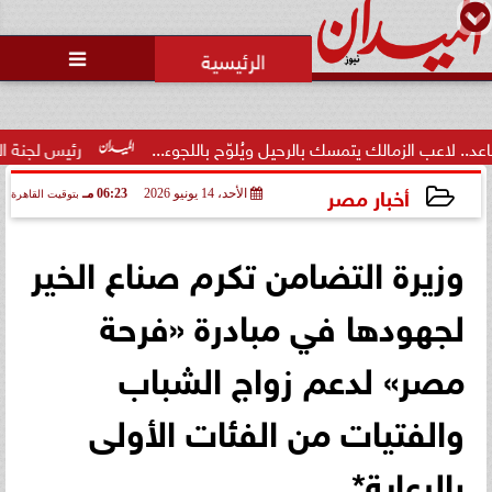
محمد يوسف
رئيس التحرير

زمالك يتمسك بالرحيل ويُلوّح باللجوء...
رئيس لجنة الحكام: الفراعن
أخبار مصر
الأحد، 14 يونيو 2026
06:23 مـ
بتوقيت القاهرة
2026-06-14 18:23:34
وزيرة التضامن تكرم صناع الخير
لجهودها في مبادرة «فرحة
مصر» لدعم زواج الشباب
والفتيات من الفئات الأولى
بالرعاية*