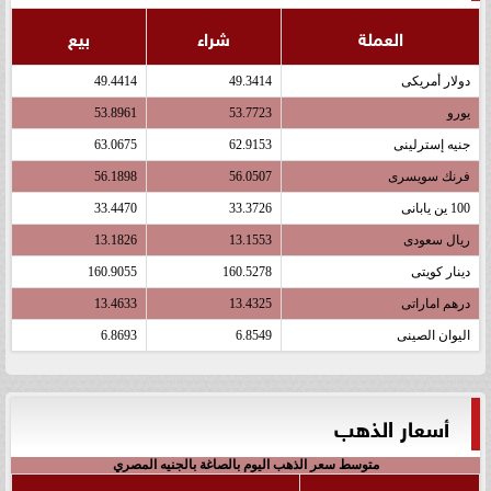
العملة
شراء
بيع
دولار أمريكى
49.3414
49.4414
يورو
53.7723
53.8961
جنيه إسترلينى
62.9153
63.0675
فرنك سويسرى
56.0507
56.1898
100 ين يابانى
33.3726
33.4470
ريال سعودى
13.1553
13.1826
دينار كويتى
160.5278
160.9055
درهم اماراتى
13.4325
13.4633
اليوان الصينى
6.8549
6.8693
أسعار الذهب
متوسط سعر الذهب اليوم بالصاغة بالجنيه المصري