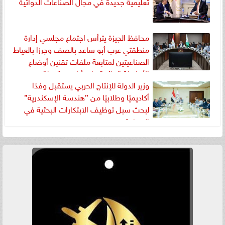
تعليمية جديدة في مجال الصناعات الدوائية
محافظ الجيزة يترأس اجتماع مجلسي إدارة
منطقتي عرب أبو ساعد بالصف وجرزا بالعياط
الصناعيتين لمتابعة ملفات تقنين أوضاع
الأنشطة القائمة على أراضي الدولة
وزير الدولة للإنتاج الحربي يستقبل وفدًا
أكاديميًا وطلابيًا من ”هندسة الإسكندرية”
لبحث سبل توظيف الابتكارات البحثية في
الصناعة