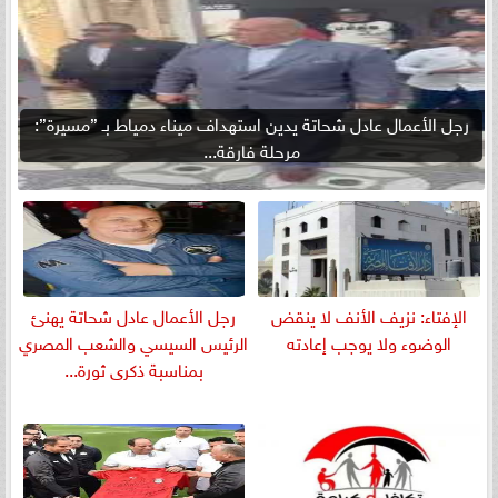
رجل الأعمال عادل شحاتة يدين استهداف ميناء دمياط بـ ”مسيرة”:
مرحلة فارقة...
الإفتاء: نزيف الأنف لا ينقض
رجل الأعمال عادل شحاتة يهنئ
الوضوء ولا يوجب إعادته
الرئيس السيسي والشعب المصري
بمناسبة ذكرى ثورة...